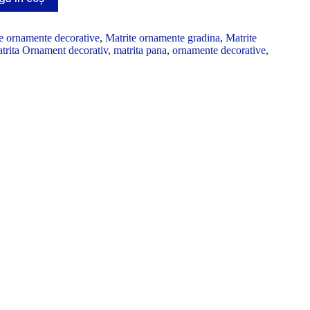
e ornamente decorative
,
Matrite ornamente gradina
,
Matrite
trita Ornament decorativ
,
matrita pana
,
ornamente decorative
,