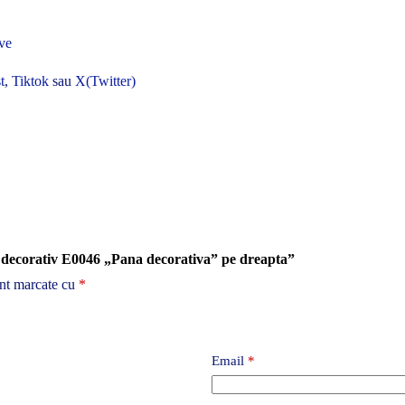
ve
t
,
Tiktok
sau
X(Twitter)
t decorativ E0046 „Pana decorativa” pe dreapta”
unt marcate cu
*
Email
*