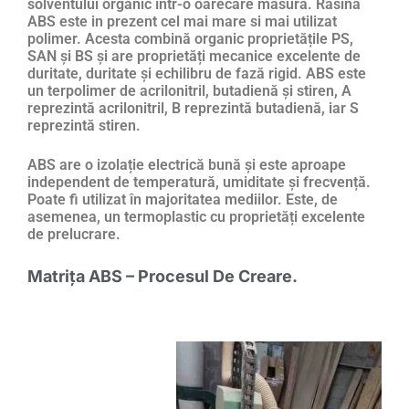
solventului organic într-o oarecare măsură. Rasina
ABS este in prezent cel mai mare si mai utilizat
polimer. Acesta combină organic proprietățile PS,
SAN și BS și are proprietăți mecanice excelente de
duritate, duritate și echilibru de fază rigid. ABS este
un terpolimer de acrilonitril, butadienă și stiren, A
reprezintă acrilonitril, B reprezintă butadienă, iar S
reprezintă stiren.
ABS are o izolație electrică bună și este aproape
independent de temperatură, umiditate și frecvență.
Poate fi utilizat în majoritatea mediilor. Este, de
asemenea, un termoplastic cu proprietăți excelente
de prelucrare.
Matrița ABS – Procesul De Creare.