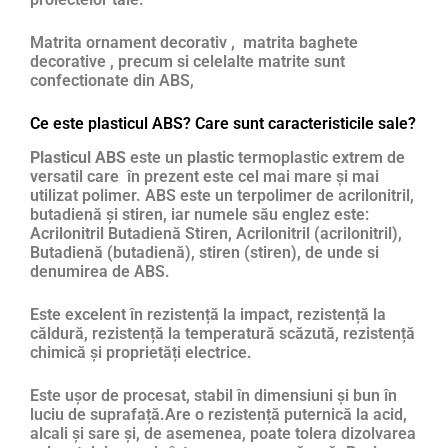
Matrita ornament decorativ , matrita baghete
decorative , precum si celelalte matrite sunt
confectionate din ABS,
Ce este plasticul ABS? Care sunt caracteristicile sale?
Plasticul ABS
este un
plastic
termoplastic extrem de
versatil care în prezent este cel mai mare și mai
utilizat polimer. ABS este un terpolimer de acrilonitril,
butadienă și stiren, iar numele său englez este:
Acrilonitril Butadienă Stiren, Acrilonitril (acrilonitril),
Butadienă (butadienă), stiren (stiren), de unde si
denumirea de ABS.
Este excelent în rezistență la impact, rezistență la
căldură, rezistență la temperatură scăzută, rezistență
chimică și proprietăți electrice.
Este ușor de procesat, stabil în dimensiuni și bun în
luciu de suprafață.Are o rezistență puternică la acid,
alcali și sare și, de asemenea, poate tolera dizolvarea