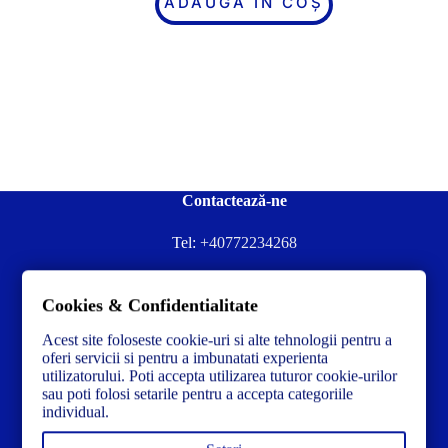
ADAUGĂ ÎN COȘ
Contactează-ne
Tel:
+40772234268
Ai nevoie de ajutor sau ai întrebări?
Cookies & Confidentialitate
Contacteză-ne la:
✉️contact@concrete-forma.com
Acest site foloseste cookie-uri si alte tehnologii pentru a
Str. Dacia Nr 12 Ineu, Arad 315300 Romania
oferi servicii si pentru a imbunatati experienta
utilizatorului. Poti accepta utilizarea tuturor cookie-urilor
sau poti folosi setarile pentru a accepta categoriile
individual.