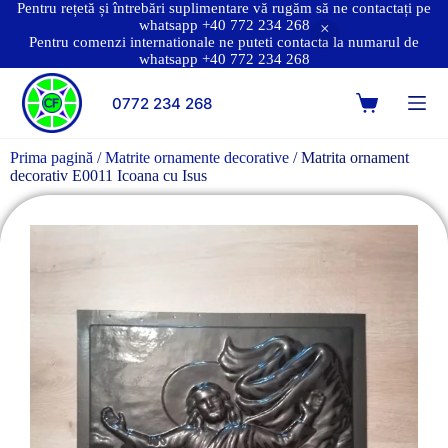
Pentru rețetă și întrebări suplimentare vă rugăm să ne contactați pe
whatsapp +40 772 234 268
Pentru comenzi internationale ne puteti contacta la numarul de
whatsapp +40 772 234 268
0772 234 268
Prima pagină
/
Matrite ornamente decorative
/ Matrita ornament
decorativ E0011 Icoana cu Isus