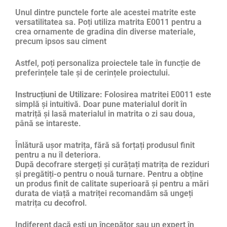
Unul dintre punctele forte ale acestei matrite este
versatilitatea sa. Poți utiliza matrita E0011 pentru a
crea ornamente de gradina din diverse materiale,
precum ipsos sau ciment
Astfel, poți personaliza proiectele tale în funcție de
preferințele tale și de cerințele proiectului.
Instrucțiuni de Utilizare:
Folosirea matritei E0011 este
simplă și intuitivă. Doar pune materialul dorit în
matriță și lasă materialul in matrita o zi sau doua,
până se intareste.
Înlătură ușor matrița, fără să forțați produsul finit
pentru a nu îl deteriora.
După decofrare stergeți și curățați matrița de reziduri
și pregătiți-o pentru o nouă turnare. Pentru a obține
un produs finit de calitate superioară și pentru a mări
durata de viață a matriței recomandăm să ungeți
matrița cu
decofrol
.
Indiferent dacă ești un începător sau un expert în