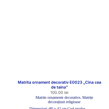
Matrita ornament decorativ E0023 „Cina cea
de taina”
100.00
lei
Matrite ornamente decorative
,
Matrițe
decorațiuni religioase
Dimensiuni :80 x 42 cm Cod produs…