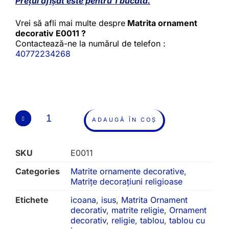
Prețul afișat este pentru 1 bucată.
Vrei să afli mai multe despre
Matrita ornament
decorativ E0011 ?
Contactează-ne la numărul de telefon :
40772234268
ADAUGĂ ÎN COȘ
SKU
E0011
Categories
Matrite ornamente decorative
,
Matrițe decorațiuni religioase
Etichete
icoana
,
isus
,
Matrita Ornament
decorativ
,
matrite religie
,
Ornament
decorativ
,
religie
,
tablou
,
tablou cu