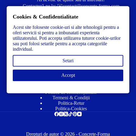
Contacteză-ne la:
✉️contact@concrete-forma.com
Cookies & Confidentialitate
Str. Dacia Nr 12 Ineu, Arad 315300 Romania
Acest site foloseste cookie-uri si alte tehnologii pentru a
oferi servicii si pentru a imbunatati experienta
utilizatorului. Poti accepta utilizarea tuturor cookie-urilor
sau poti folosi setarile pentru a accepta categoriile
individual.
Setari
Accept
Link-uri utile
Politică de confidențialitate
Termeni & Condiții
Politica-Retur
Politica-Cookies
Drepturi de autor © 2026 - Concrete-Forma