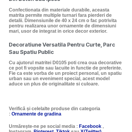
Confectionata din materiale durabile, aceasta
matrita permite multiple turnari fara pierderi de
detalii. Dimensiunile de 40 x 24 cm o fac potrivita
pentru realizarea unor ornamente de dimensiuni
mari, usor de integrat in orice decor exterior.
Decoratiune Versatila Pentru Curte, Parc
Sau Spatiu Public
Cu ajutorul matritei D0105 poti crea oua decorative
ce pot fi vopsite sau lacuite in functie de preferinte.
Fie ca este vorba de un proiect personal, un spatiu
urban sau un eveniment special, acest model
aduce un plus de originalitate si culoare.
Verifică și celelalte produse din categoria
:
Ornamente de gradina
Urmărește-ne pe social media :
Facebook
,
Instagram,
Pinterest
,
Tiktok
sau
X(Twitter)