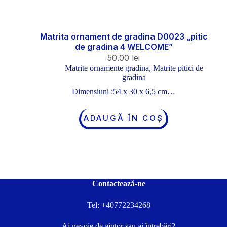
Matrita ornament de gradina D0023 „pitic
de gradina 4 WELCOME”
50.00
lei
Matrite ornamente gradina
,
Matrite pitici de
gradina
Dimensiuni :54 x 30 x 6,5 cm…
ADAUGĂ ÎN COȘ
Contactează-ne
Tel:
+40772234268
Ai nevoie de ajutor sau ai întrebări?