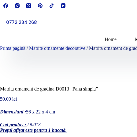
Sari
la
conținut
0772 234 268
Home
Prima pagină
/
Matrite ornamente decorative
/ Matrita ornament de gr
Matrita ornament de gradina D0013 „Pana simpla”
50.00
lei
Dimensiuni
:
56 x 22 x 4 cm
Cod produs :
D0013
Prețul afișat este pentru 1 bucată.