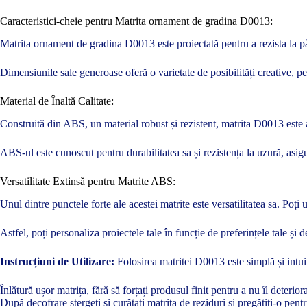
Caracteristici-cheie pentru Matrita ornament de gradina D0013:
Matrita ornament de gradina D0013 este proiectată pentru a rezista la pân
Dimensiunile sale generoase oferă o varietate de posibilități creative, 
Material de Înaltă Calitate:
Construită din ABS, un material robust și rezistent, matrita D0013 este a
ABS-ul este cunoscut pentru durabilitatea sa și rezistența la uzură, asigu
Versatilitate Extinsă pentru Matrite ABS:
Unul dintre punctele forte ale acestei matrite este versatilitatea sa. Po
Astfel, poți personaliza proiectele tale în funcție de preferințele tale și d
Instrucțiuni de Utilizare:
Folosirea matritei D0013 este simplă și intuit
Înlătură ușor matrița, fără să forțați produsul finit pentru a nu îl deterior
După decofrare stergeți și curățați matrița de reziduri și pregătiți-o pen