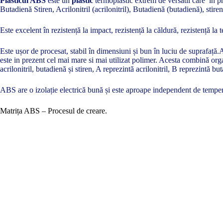
Plasticul ABS
este un
plastic
termoplastic extrem de versatil care în pre
Butadienă Stiren, Acrilonitril (acrilonitril), Butadienă (butadienă), stir
Este excelent în rezistență la impact, rezistență la căldură, rezistență la 
Este ușor de procesat, stabil în dimensiuni și bun în luciu de suprafață.
este in prezent cel mai mare si mai utilizat polimer. Acesta combină orga
acrilonitril, butadienă și stiren, A reprezintă acrilonitril, B reprezintă bu
ABS are o izolație electrică bună și este aproape independent de temperat
Matrița ABS – Procesul de creare.