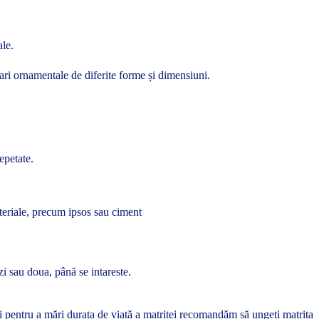
ale.
ari ornamentale de diferite forme și dimensiuni.
epetate.
ateriale, precum ipsos sau ciment
zi sau doua, până se intareste.
 și pentru a mări durata de viață a matriței recomandăm să ungeți matrița