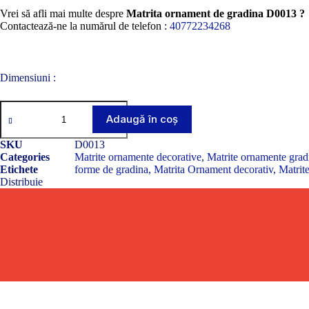
Vrei să afli mai multe despre
Matrita ornament de gradina D0013 ?
Contactează-ne la numărul de telefon :
40772234268
Dimensiuni :
Cantitate
Matrita
Adaugă în coș
ornament
de
SKU
D0013
gradina
Categories
Matrite ornamente decorative
,
Matrite ornamente grad
D0013
Etichete
forme de gradina
,
Matrita Ornament decorativ
,
Matrit
"Pana
Distribuie
simpla"