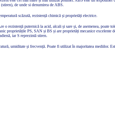
zent este cel mai mare și mai utilizat polimer. ABS este un terpolimer de 
en (stiren), de unde si denumirea de ABS.
temperatură scăzută, rezistență chimică și proprietăți electrice.
Are o rezistență puternică la acid, alcali și sare și, de asemenea, poate
nic proprietățile PS, SAN și BS și are proprietăți mecanice excelente de 
tadienă, iar S reprezintă stiren.
ură, umiditate și frecvență. Poate fi utilizat în majoritatea mediilor. E