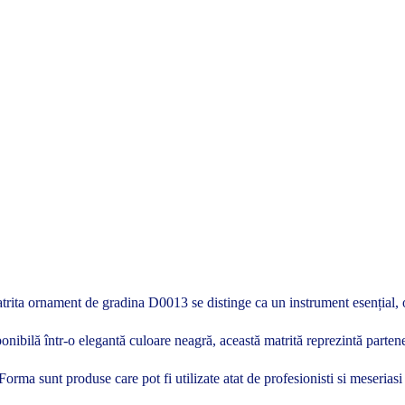
rita ornament de gradina D0013 se distinge ca un instrument esențial, ofer
onibilă într-o elegantă culoare neagră, această matrită reprezintă partene
te Forma sunt produse care pot fi utilizate atat de profesionisti si meseria