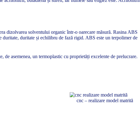
acrilonitril, butadienă și stiren, iar numele său englez este: Acrilonitril
 tolera dizolvarea solventului organic într-o oarecare măsură. Rasina ABS
duritate, duritate și echilibru de fază rigid. ABS este un terpolimer de
ste, de asemenea, un termoplastic cu proprietăți excelente de prelucrare.
cnc – realizare model matrită