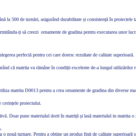
ă la 500 de turnări, asigurând durabilitate și consistență în proiectele t
permitându-ți să creezi ornamente de gradina pentru executarea unor lucr
legerea perfectă pentru cei care doresc rezultate de calitate superioară.
rând că matrita va rămâne în condiții excelente de-a lungul utilizărilor r
ți utiliza matrita D0013 pentru a crea ornamente de gradina din diverse m
e cerințele proiectului.
ivă. Doar pune materialul dorit în matriță și lasă materialul in matrita o 
a.
tru o nouă turnare. Pentru a obține un produs finit de calitate superioară