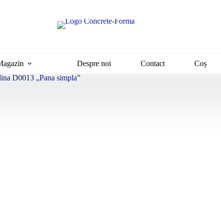
Magazin
Despre noi
Contact
Coș
adina D0013 „Pana simpla”