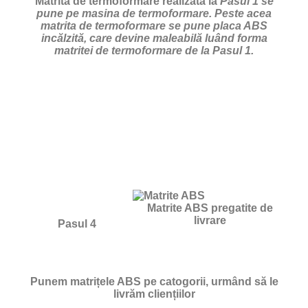
Matrita de termoformare realizata la
Pasul 1 se
pune pe masina de termoformare. Peste acea
matrita de termoformare se pune placa ABS
incălzită, care devine maleabilă luând forma
matritei de termoformare de la Pasul 1.
Matrite ABS pregatite de
livrare
Pasul 4
Punem matrițele ABS pe catogorii, urmând să le
livrăm cliențiilor