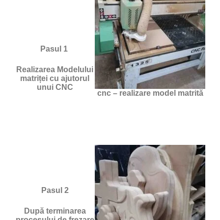
Pasul 1
Realizarea Modelului
matriței cu ajutorul
unui CNC
cnc – realizare model matrită
Pasul 2
După terminarea
procesului de frezare