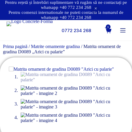
Pentru rețetă și întrebări suplimentare vă rugăm să ne contactați pe
whatsapp +40 772 234 268
Pentru comenzi internationale ne puteti contacta la numarul de
whatsapp +40 772 234 268
1
0772 234 268
Prima pagină
/
Matrite ornamente gradina
/ Matrita ornament de
gradina D0089 „Arici cu palarie”