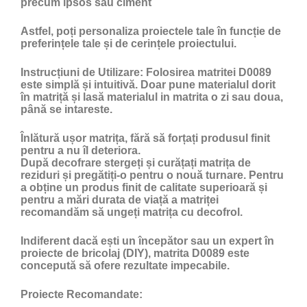
precum ipsos sau ciment
Astfel, poți personaliza proiectele tale în funcție de
preferințele tale și de cerințele proiectului.
Instrucțiuni de Utilizare:
Folosirea matritei D0089
este simplă și intuitivă. Doar pune materialul dorit
în matriță și lasă materialul in matrita o zi sau doua,
până se intareste.
Înlătură ușor matrița, fără să forțați produsul finit
pentru a nu îl deteriora.
După decofrare stergeți și curățați matrița de
reziduri și pregătiți-o pentru o nouă turnare. Pentru
a obține un produs finit de calitate superioară și
pentru a mări durata de viață a matriței
recomandăm să ungeți matrița cu
decofrol
.
Indiferent dacă ești un începător sau un expert în
proiecte de bricolaj (DIY), matrita D0089 este
concepută să ofere rezultate impecabile.
Proiecte Recomandate: