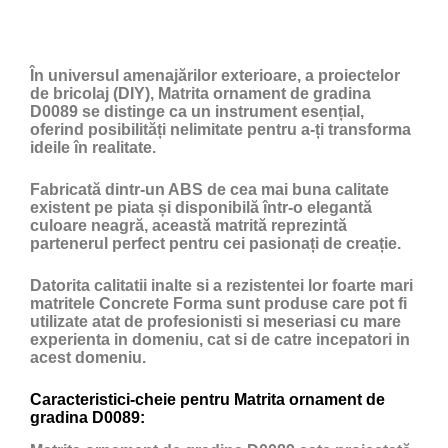
În universul amenajărilor exterioare, a proiectelor
de bricolaj (DIY), Matrita ornament de gradina
D0089 se distinge ca un instrument esențial,
oferind posibilități nelimitate pentru a-ți transforma
ideile în realitate.
Fabricată dintr-un ABS de cea mai buna calitate
existent pe piata și disponibilă într-o elegantă
culoare neagră, această matrită reprezintă
partenerul perfect pentru cei pasionați de creație.
Datorita calitatii inalte si a rezistentei lor foarte mari
matritele Concrete Forma sunt produse care pot fi
utilizate atat de profesionisti si meseriasi cu mare
experienta in domeniu, cat si de catre incepatori in
acest domeniu.
Caracteristici-cheie pentru Matrita ornament de
gradina D0089: