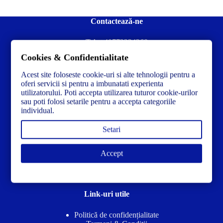
Contactează-ne
Tel:
+40772234268
Cookies & Confidentialitate
Ai nevoie de ajutor sau ai întrebări?
Contacteză-ne la:
✉️contact@concrete-forma.com
Acest site foloseste cookie-uri si alte tehnologii pentru a
oferi servicii si pentru a imbunatati experienta
utilizatorului. Poti accepta utilizarea tuturor cookie-urilor
Str. Dacia Nr 12 Ineu, Arad 315300 Romania
sau poti folosi setarile pentru a accepta categoriile
individual.
Setari
Accept
Link-uri utile
Politică de confidențialitate