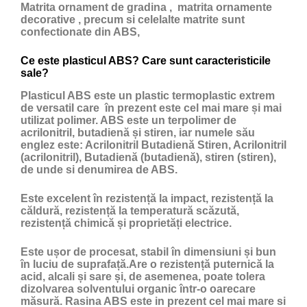
Matrita ornament de gradina , matrita ornamente
decorative , precum si celelalte matrite sunt
confectionate din ABS,
Ce este plasticul ABS? Care sunt caracteristicile
sale?
Plasticul ABS
este un
plastic
termoplastic extrem
de versatil care în prezent este cel mai mare și mai
utilizat polimer. ABS este un terpolimer de
acrilonitril, butadienă și stiren, iar numele său
englez este: Acrilonitril Butadienă Stiren, Acrilonitril
(acrilonitril), Butadienă (butadienă), stiren (stiren),
de unde si denumirea de ABS.
Este excelent în rezistență la impact, rezistență la
căldură, rezistență la temperatură scăzută,
rezistență chimică și proprietăți electrice.
Este ușor de procesat, stabil în dimensiuni și bun
în luciu de suprafață.Are o rezistență puternică la
acid, alcali și sare și, de asemenea, poate tolera
dizolvarea solventului organic într-o oarecare
măsură. Rasina ABS este in prezent cel mai mare si