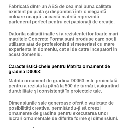
Fabricată dintr-un ABS de cea mai buna calitate
existent pe piata și disponibilă într-o elegantă
culoare neagră, această matrită reprezintă
partenerul perfect pentru cei pasionați de creație.
Datorita calitatii inalte si a rezistentei lor foarte mari
matritele Concrete Forma sunt produse care pot fi
utilizate atat de profesionisti si meseriasi cu mare
experienta in domeniu, cat si de catre incepatori in
acest domeniu.
Caracteristici-cheie pentru Matrita ornament de
gradina D0063:
Matrita ornament de gradina D0063 este proiectată
pentru a rezista la până la 500 de turnări, asigurând
durabilitate și consistență în proiectele tale.
Dimensiunile sale generoase oferă o varietate de
posibilități creative, permitându-ți să creezi
ornamente de gradina pentru executarea unor
lucrari ornamentale de diferite forme și dimensiuni.