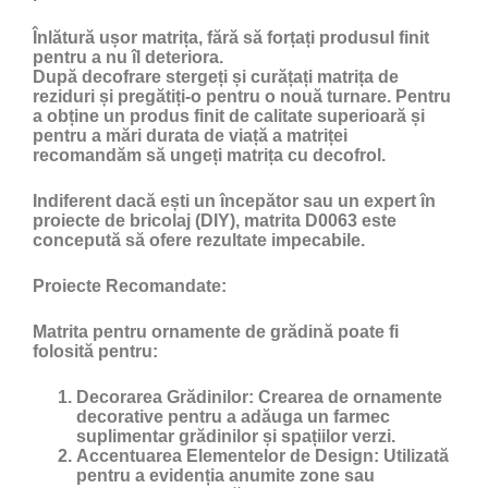
Înlătură ușor matrița, fără să forțați produsul finit
pentru a nu îl deteriora.
După decofrare stergeți și curățați matrița de
reziduri și pregătiți-o pentru o nouă turnare. Pentru
a obține un produs finit de calitate superioară și
pentru a mări durata de viață a matriței
recomandăm să ungeți matrița cu
decofrol
.
Indiferent dacă ești un începător sau un expert în
proiecte de bricolaj (DIY), matrita D0063 este
concepută să ofere rezultate impecabile.
Proiecte Recomandate:
Matrita pentru ornamente de grădină poate fi
folosită pentru:
Decorarea Grădinilor:
Crearea de ornamente
decorative pentru a adăuga un farmec
suplimentar grădinilor și spațiilor verzi.
Accentuarea Elementelor de Design:
Utilizată
pentru a evidenția anumite zone sau