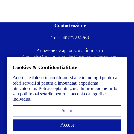
Contactează-ne
Tel:
+40772234268
Ai nevoie de ajutor sau ai întrebări?
Contacteză-ne la:
✉️contact@concrete-forma.com
Cookies & Confidentialitate
Str. Dacia Nr 12 Ineu, Arad 315300 Romania
Acest site foloseste cookie-uri si alte tehnologii pentru a
oferi servicii si pentru a imbunatati experienta
utilizatorului. Poti accepta utilizarea tuturor cookie-urilor
sau poti folosi setarile pentru a accepta categoriile
individual.
Setari
Accept
Link-uri utile