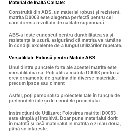
Material de Înaltă Calitate:
Construită din ABS, un material robust și rezistent,
matrita D0063 este alegerea perfectă pentru cei
care doresc rezultate de calitate superioară.
ABS-ul este cunoscut pentru durabilitatea sa și
rezistența la uzură, asigurând că matrita va rămâne
în condiții excelente de-a lungul utilizărilor repetate.
Versatilitate Extinsă pentru Matrite ABS:
Unul dintre punctele forte ale acestei matrite este
versatilitatea sa. Poți utiliza matrita D0063 pentru a
crea ornamente de gradina din diverse materiale,
precum ipsos sau ciment
Astfel, poți personaliza proiectele tale în funcție de
preferințele tale și de cerințele proiectului.
Instrucțiuni de Utilizare:
Folosirea matritei D0063
este simplă și intuitivă. Doar pune materialul dorit
în matriță și lasă materialul in matrita o zi sau doua,
până se intareste.