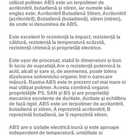
utilizat polimer. ABS este un terpolimer de
acrilonitril, butadienă și stiren, iar numele său
englez este: Acrilonitril Butadienă Stiren, Acrilonitril
(acrilonitril), Butadienă (butadienă), stiren (stiren),
de unde si denumirea de ABS.
Este excelent în rezistență la impact, rezistență la
căldură, rezistență la temperatură scăzută,
rezistență chimică și proprietăți electrice.
Este ușor de procesat, stabil în dimensiuni și bun
în luciu de suprafață.Are o rezistență puternică la
acid, alcali și sare și, de asemenea, poate tolera
dizolvarea solventului organic într-o oarecare
măsură. Rasina ABS este in prezent cel mai mare si
mai utilizat polimer. Acesta combină organic
proprietățile PS, SAN și BS și are proprietăți
mecanice excelente de duritate, duritate și echilibru
de fază rigid. ABS este un terpolimer de acrilonitril,
butadienă și stiren, A reprezintă acrilonitril, B
reprezintă butadienă, iar S reprezintă stiren.
ABS are o izolație electrică bună și este aproape
independent de temperatură, umiditate și