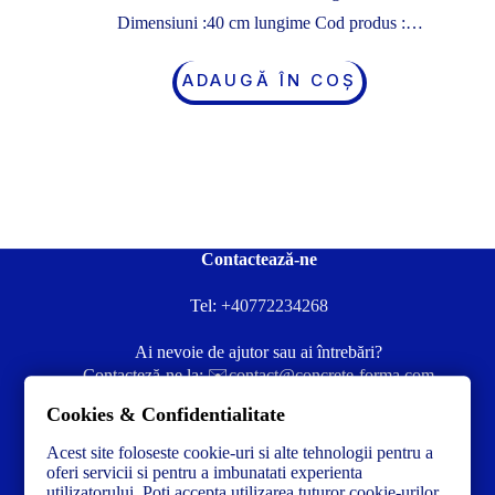
Dimensiuni :40 cm lungime Cod produs :…
ADAUGĂ ÎN COȘ
Contactează-ne
Tel:
+40772234268
Ai nevoie de ajutor sau ai întrebări?
Contacteză-ne la:
✉️contact@concrete-forma.com
Cookies & Confidentialitate
Str. Dacia Nr 12 Ineu, Arad 315300 Romania
Acest site foloseste cookie-uri si alte tehnologii pentru a
oferi servicii si pentru a imbunatati experienta
utilizatorului. Poti accepta utilizarea tuturor cookie-urilor