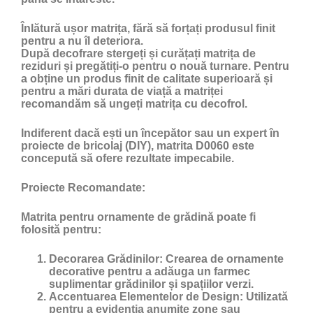
Înlătură ușor matrița, fără să forțați produsul finit
pentru a nu îl deteriora.
După decofrare stergeți și curățați matrița de
reziduri și pregătiți-o pentru o nouă turnare. Pentru
a obține un produs finit de calitate superioară și
pentru a mări durata de viață a matriței
recomandăm să ungeți matrița cu
decofrol
.
Indiferent dacă ești un începător sau un expert în
proiecte de bricolaj (DIY), matrita D0060 este
concepută să ofere rezultate impecabile.
Proiecte Recomandate:
Matrita pentru ornamente de grădină poate fi
folosită pentru:
Decorarea Grădinilor:
Crearea de ornamente
decorative pentru a adăuga un farmec
suplimentar grădinilor și spațiilor verzi.
Accentuarea Elementelor de Design:
Utilizată
pentru a evidenția anumite zone sau