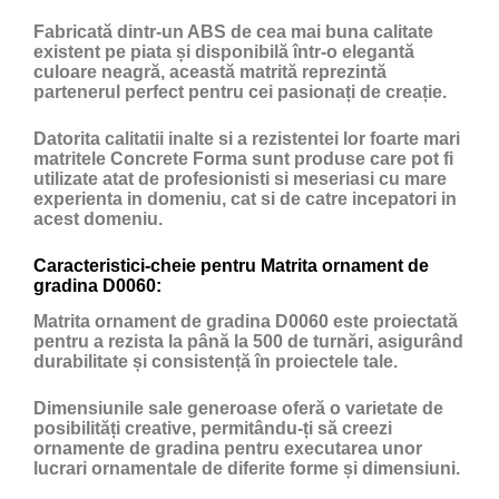
Fabricată dintr-un ABS de cea mai buna calitate
existent pe piata și disponibilă într-o elegantă
culoare neagră, această matrită reprezintă
partenerul perfect pentru cei pasionați de creație.
Datorita calitatii inalte si a rezistentei lor foarte mari
matritele Concrete Forma sunt produse care pot fi
utilizate atat de profesionisti si meseriasi cu mare
experienta in domeniu, cat si de catre incepatori in
acest domeniu.
Caracteristici-cheie pentru Matrita ornament de
gradina D0060:
Matrita ornament de gradina D0060 este proiectată
pentru a rezista la până la 500 de turnări, asigurând
durabilitate și consistență în proiectele tale.
Dimensiunile sale generoase oferă o varietate de
posibilități creative, permitându-ți să creezi
ornamente de gradina pentru executarea unor
lucrari ornamentale de diferite forme și dimensiuni.