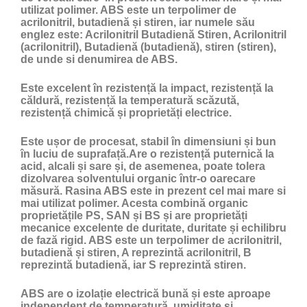
utilizat polimer. ABS este un terpolimer de
acrilonitril, butadienă și stiren, iar numele său
englez este: Acrilonitril Butadienă Stiren, Acrilonitril
(acrilonitril), Butadienă (butadienă), stiren (stiren),
de unde si denumirea de ABS.
Este excelent în rezistență la impact, rezistență la
căldură, rezistență la temperatură scăzută,
rezistență chimică și proprietăți electrice.
Este ușor de procesat, stabil în dimensiuni și bun
în luciu de suprafață.Are o rezistență puternică la
acid, alcali și sare și, de asemenea, poate tolera
dizolvarea solventului organic într-o oarecare
măsură. Rasina ABS este in prezent cel mai mare si
mai utilizat polimer. Acesta combină organic
proprietățile PS, SAN și BS și are proprietăți
mecanice excelente de duritate, duritate și echilibru
de fază rigid. ABS este un terpolimer de acrilonitril,
butadienă și stiren, A reprezintă acrilonitril, B
reprezintă butadienă, iar S reprezintă stiren.
ABS are o izolație electrică bună și este aproape
independent de temperatură, umiditate și