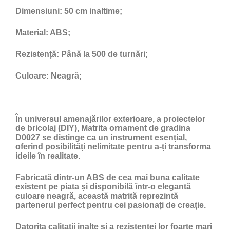
Dimensiuni:
50 cm inaltime;
Material:
ABS;
Rezistență:
Până la 500 de turnări;
Culoare:
Neagră;
În universul amenajărilor exterioare, a proiectelor
de bricolaj (DIY), Matrita ornament de gradina
D0027 se distinge ca un instrument esențial,
oferind posibilități nelimitate pentru a-ți transforma
ideile în realitate.
Fabricată dintr-un ABS de cea mai buna calitate
existent pe piata și disponibilă într-o elegantă
culoare neagră, această matrită reprezintă
partenerul perfect pentru cei pasionați de creație.
Datorita calitatii inalte si a rezistentei lor foarte mari