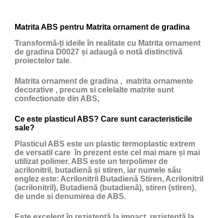
Matrita ABS pentru Matrita ornament de gradina
Transformă-ți ideile în realitate cu Matrita ornament
de gradina D0027 și adaugă o notă distinctivă
proiectelor tale.
Matrita ornament de gradina , matrita ornamente
decorative , precum si celelalte matrite sunt
confectionate din ABS,
Ce este plasticul ABS? Care sunt caracteristicile
sale?
Plasticul ABS
este un
plastic
termoplastic extrem
de versatil care în prezent este cel mai mare și mai
utilizat polimer. ABS este un terpolimer de
acrilonitril, butadienă și stiren, iar numele său
englez este: Acrilonitril Butadienă Stiren, Acrilonitril
(acrilonitril), Butadienă (butadienă), stiren (stiren),
de unde si denumirea de ABS.
Este excelent în rezistență la impact, rezistență la