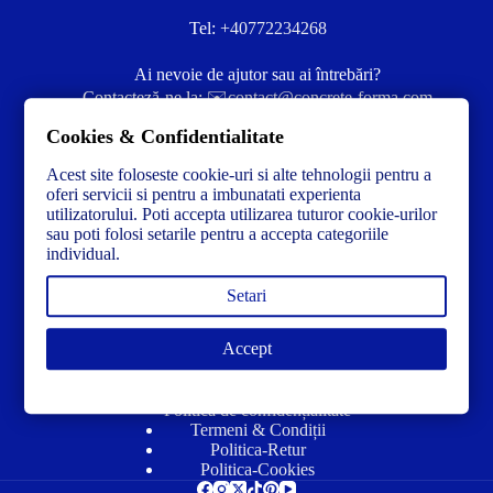
Tel:
+40772234268
Ai nevoie de ajutor sau ai întrebări?
Contacteză-ne la:
✉️contact@concrete-forma.com
Cookies & Confidentialitate
Str. Dacia Nr 12 Ineu, Arad 315300 Romania
Acest site foloseste cookie-uri si alte tehnologii pentru a
oferi servicii si pentru a imbunatati experienta
utilizatorului. Poti accepta utilizarea tuturor cookie-urilor
sau poti folosi setarile pentru a accepta categoriile
individual.
Setari
Accept
Link-uri utile
Politică de confidențialitate
Termeni & Condiții
Politica-Retur
Politica-Cookies