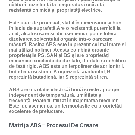
căldură, rezistență la temperatură scăzută,
rezistență chimică și proprietăți electrice.
Este ușor de procesat, stabil în dimensiuni și bun
în luciu de suprafață.Are o rezistență puternică la
acid, alcali și sare și, de asemenea, poate tolera
dizolvarea solventului organic într-o oarecare
măsură. Rasina ABS este in prezent cel mai mare si
mai utilizat polimer. Acesta combină organic
proprietățile PS, SAN și BS și are proprietăți
mecanice excelente de duritate, duritate și echilibru
de fază rigid. ABS este un terpolimer de acrilonitril,
butadienă și stiren, A reprezintă acrilonitril, B
reprezintă butadienă, iar S reprezintă stiren.
ABS are o izolație electrică bună și este aproape
independent de temperatură, umiditate și
frecvență. Poate fi utilizat în majoritatea mediilor.
Este, de asemenea, un termoplastic cu proprietăți
excelente de prelucrare.
Matrița ABS – Procesul De Creare.