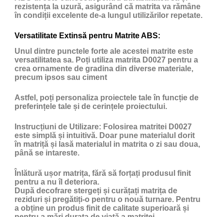
rezistența la uzură, asigurând că matrita va rămâne
în condiții excelente de-a lungul utilizărilor repetate.
Versatilitate Extinsă pentru Matrite ABS:
Unul dintre punctele forte ale acestei matrite este
versatilitatea sa. Poți utiliza matrita D0027 pentru a
crea ornamente de gradina din diverse materiale,
precum ipsos sau ciment
Astfel, poți personaliza proiectele tale în funcție de
preferințele tale și de cerințele proiectului.
Instrucțiuni de Utilizare:
Folosirea matritei D0027
este simplă și intuitivă. Doar pune materialul dorit
în matriță și lasă materialul in matrita o zi sau doua,
până se intareste.
Înlătură ușor matrița, fără să forțați produsul finit
pentru a nu îl deteriora.
După decofrare stergeți și curățați matrița de
reziduri și pregătiți-o pentru o nouă turnare. Pentru
a obține un produs finit de calitate superioară și
pentru a mări durata de viață a matriței