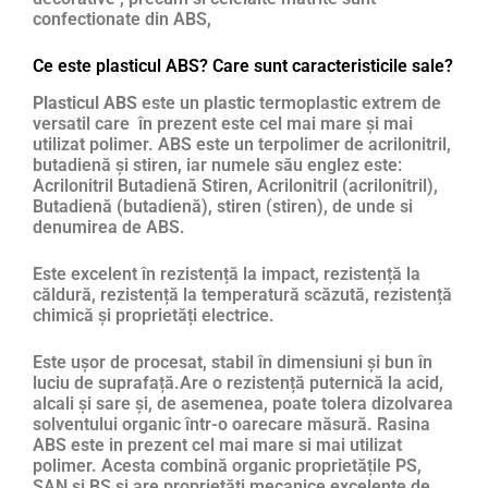
confectionate din ABS,
Ce este plasticul ABS? Care sunt caracteristicile sale?
Plasticul ABS
este un
plastic
termoplastic extrem de
versatil care în prezent este cel mai mare și mai
utilizat polimer. ABS este un terpolimer de acrilonitril,
butadienă și stiren, iar numele său englez este:
Acrilonitril Butadienă Stiren, Acrilonitril (acrilonitril),
Butadienă (butadienă), stiren (stiren), de unde si
denumirea de ABS.
Este excelent în rezistență la impact, rezistență la
căldură, rezistență la temperatură scăzută, rezistență
chimică și proprietăți electrice.
Este ușor de procesat, stabil în dimensiuni și bun în
luciu de suprafață.Are o rezistență puternică la acid,
alcali și sare și, de asemenea, poate tolera dizolvarea
solventului organic într-o oarecare măsură. Rasina
ABS este in prezent cel mai mare si mai utilizat
polimer. Acesta combină organic proprietățile PS,
SAN și BS și are proprietăți mecanice excelente de