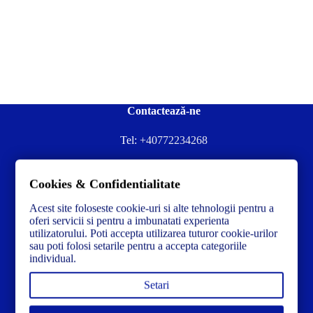
Contactează-ne
Tel:
+40772234268
Ai nevoie de ajutor sau ai întrebări?
Cookies & Confidentialitate
Contacteză-ne la:
✉️contact@concrete-forma.com
Acest site foloseste cookie-uri si alte tehnologii pentru a
Str. Dacia Nr 12 Ineu, Arad 315300 Romania
oferi servicii si pentru a imbunatati experienta
utilizatorului. Poti accepta utilizarea tuturor cookie-urilor
sau poti folosi setarile pentru a accepta categoriile
individual.
Setari