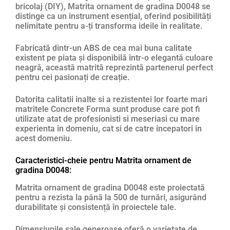
bricolaj (DIY), Matrita ornament de gradina D0048 se
distinge ca un instrument esențial, oferind posibilități
nelimitate pentru a-ți transforma ideile în realitate.
Fabricată dintr-un ABS de cea mai buna calitate
existent pe piata și disponibilă într-o elegantă culoare
neagră, această matrită reprezintă partenerul perfect
pentru cei pasionați de creație.
Datorita calitatii inalte si a rezistentei lor foarte mari
matritele Concrete Forma sunt produse care pot fi
utilizate atat de profesionisti si meseriasi cu mare
experienta in domeniu, cat si de catre incepatori in
acest domeniu.
Caracteristici-cheie pentru Matrita ornament de
gradina D0048:
Matrita ornament de gradina D0048 este proiectată
pentru a rezista la până la 500 de turnări, asigurând
durabilitate și consistență în proiectele tale.
Dimensiunile sale generoase oferă o varietate de