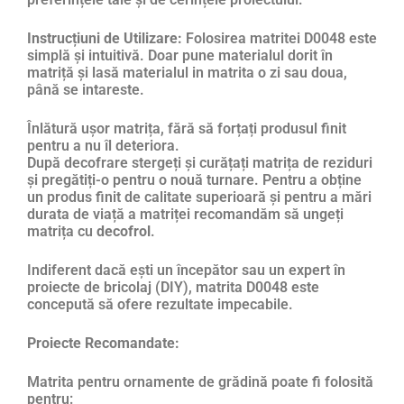
Instrucțiuni de Utilizare:
Folosirea matritei D0048 este
simplă și intuitivă. Doar pune materialul dorit în
matriță și lasă materialul in matrita o zi sau doua,
până se intareste.
Înlătură ușor matrița, fără să forțați produsul finit
pentru a nu îl deteriora.
După decofrare stergeți și curățați matrița de reziduri
și pregătiți-o pentru o nouă turnare. Pentru a obține
un produs finit de calitate superioară și pentru a mări
durata de viață a matriței recomandăm să ungeți
matrița cu
decofrol
.
Indiferent dacă ești un începător sau un expert în
proiecte de bricolaj (DIY), matrita D0048 este
concepută să ofere rezultate impecabile.
Proiecte Recomandate:
Matrita pentru ornamente de grădină poate fi folosită
pentru: