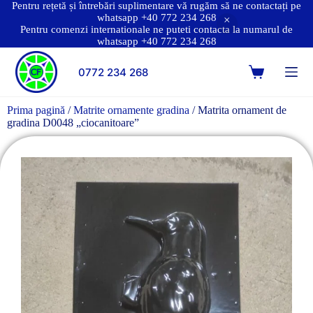
Pentru rețetă și întrebări suplimentare vă rugăm să ne contactați pe
whatsapp +40 772 234 268
Pentru comenzi internationale ne puteti contacta la numarul de
whatsapp +40 772 234 268
0772 234 268
Prima pagină
/
Matrite ornamente gradina
/ Matrita ornament de
gradina D0048 „ciocanitoare”