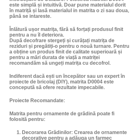
este simplă și intuitivă. Doar pune materialul dorit
în matriță și lasă materialul in matrita o zi sau doua,
până se intareste.
Înlătură ușor matrița, fără să forțați produsul finit
pentru a nu îl deteriora.
După decofrare stergeți și curățați matrița de
reziduri și pregătiți-o pentru o nouă turnare. Pentru
a obține un produs finit de calitate superioară și
pentru a mări durata de viață a matriței
recomandăm să ungeți matrița cu
decofrol
.
Indiferent dacă ești un începător sau un expert în
proiecte de bricolaj (DIY), matrita D0004 este
concepută să ofere rezultate impecabile.
Proiecte Recomandate:
Matrita pentru ornamente de grădină poate fi
folosită pentru:
Decorarea Grădinilor:
Crearea de ornamente
decorative pentru a adăuga un farmec