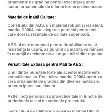
ornamente de gradina pentru executarea unor
lucrari ornamentale de diferite forme și dimensiuni.
Material de Înaltă Calitate:
Construită din ABS, un material robust și rezistent,
matrita D0004 este alegerea perfectă pentru cei
care doresc rezultate de calitate superioară.
ABS-ul este cunoscut pentru durabilitatea sa și
rezistența la uzură, asigurând că matrita va rămâne
în condiții excelente de-a lungul utilizărilor repetate.
Versatilitate Extinsă pentru Matrite ABS:
Unul dintre punctele forte ale acestei matrite este
versatilitatea sa. Poți utiliza matrita D0004 pentru a
crea ornamente de gradina din diverse materiale,
precum ipsos sau ciment
Astfel, poți personaliza proiectele tale în funcție de
preferințele tale și de cerințele proiectului.
Instrucțiuni de Utilizare:
Folosirea matritei D0004