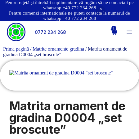
Pentru rețetă și întrebări suplimentare vă rugăm să ne contactați pe
whatsapp +40 772 234 268
Pentru comenzi internationale ne puteti contacta la numarul de
whatsapp +40 772 234 268
1
0772 234 268
Prima pagină
/
Matrite ornamente gradina
/ Matrita ornament de
gradina D0004 „set broscute”
Matrita ornament de
gradina D0004 „set
broscute”