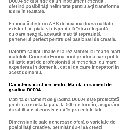
D0004 se distinge ca un instrument esențial,
oferind posibilități nelimitate pentru a-ți transforma
ideile în realitate.
Fabricată dintr-un ABS de cea mai buna calitate
existent pe piata și disponibilă într-o elegantă
culoare neagră, această matrită reprezintă
partenerul perfect pentru cei pasionați de creație.
Datorita calitatii inalte si a rezistentei lor foarte mari
matritele Concrete Forma sunt produse care pot fi
utilizate atat de profesionisti si meseriasi cu mare
experienta in domeniu, cat si de catre incepatori in
acest domeniu.
Caracteristici-cheie pentru Matrita ornament de
gradina D0004:
Matrita ornament de gradina D0004 este proiectată
pentru a rezista la până la 500 de turnări, asigurând
durabilitate și consistență în proiectele tale.
Dimensiunile sale generoase oferă o varietate de
posibilități creative, permitându-ți să creezi