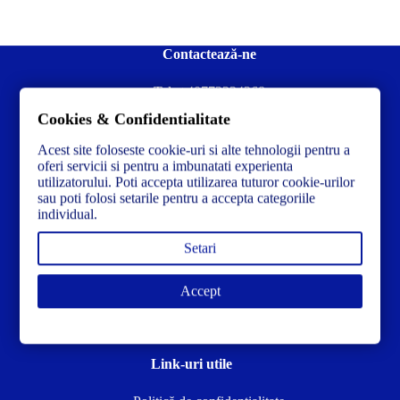
Contactează-ne
Tel:
+40772234268
Cookies & Confidentialitate
Ai nevoie de ajutor sau ai întrebări?
Contacteză-ne la:
✉️contact@concrete-forma.com
Acest site foloseste cookie-uri si alte tehnologii pentru a
oferi servicii si pentru a imbunatati experienta
utilizatorului. Poti accepta utilizarea tuturor cookie-urilor
Str. Dacia Nr 12 Ineu, Arad 315300 Romania
sau poti folosi setarile pentru a accepta categoriile
individual.
Setari
Accept
Link-uri utile