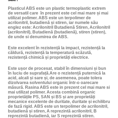
Plasticul ABS
este un
plastic
termoplastic extrem
de versatil care în prezent este cel mai mare și mai
utilizat polimer. ABS este un terpolimer de
acrilonitril, butadienă și stiren, iar numele său
englez este: Acrilonitril Butadienă Stiren, Acrilonitril
(acrilonitril), Butadienă (butadienă), stiren (stiren),
de unde si denumirea de ABS.
Este excelent în rezistență la impact, rezistență la
căldură, rezistență la temperatură scăzută,
rezistență chimică și proprietăți electrice.
Este ușor de procesat, stabil în dimensiuni și bun
în luciu de suprafață.Are o rezistență puternică la
acid, alcali și sare și, de asemenea, poate tolera
dizolvarea solventului organic într-o oarecare
măsură. Rasina ABS este in prezent cel mai mare si
mai utilizat polimer. Acesta combină organic
proprietățile PS, SAN și BS și are proprietăți
mecanice excelente de duritate, duritate și echilibru
de fază rigid. ABS este un terpolimer de acrilonitril,
butadienă și stiren, A reprezintă acrilonitril, B
reprezintă butadienă, iar S reprezintă stiren.