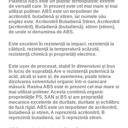
Plasticul ABS
este un
plastic
termoplastic extrem
de versatil care în prezent este cel mai mare și mai
utilizat polimer. ABS este un terpolimer de
acrilonitril, butadienă și stiren, iar numele său
englez este: Acrilonitril Butadienă Stiren, Acrilonitril
(acrilonitril), Butadienă (butadienă), stiren (stiren),
de unde si denumirea de ABS.
Este excelent în rezistență la impact, rezistență la
căldură, rezistență la temperatură scăzută,
rezistență chimică și proprietăți electrice.
Este ușor de procesat, stabil în dimensiuni și bun
în luciu de suprafață.Are o rezistență puternică la
acid, alcali și sare și, de asemenea, poate tolera
dizolvarea solventului organic într-o oarecare
măsură. Rasina ABS este in prezent cel mai mare si
mai utilizat polimer. Acesta combină organic
proprietățile PS, SAN și BS și are proprietăți
mecanice excelente de duritate, duritate și echilibru
de fază rigid. ABS este un terpolimer de acrilonitril,
butadienă și stiren, A reprezintă acrilonitril, B
reprezintă butadienă, iar S reprezintă stiren.