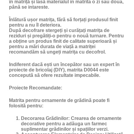
în matriță și lasă materialul in matrita o zi sau doua,
până se intareste.
Înlătură ușor matrița, fără să forțați produsul finit
pentru a nu îl deteriora.
După decofrare stergeți și curățați matrița de
reziduri și pregătiți-o pentru o nouă turnare. Pentru
a obține un produs finit de calitate superioară și
pentru a mări durata de viață a matriței
recomandăm să ungeți matrița cu
decofrol
.
Indiferent dacă ești un începător sau un expert în
proiecte de bricolaj (DIY), matrita D0044 este
concepută să ofere rezultate impecabile.
Proiecte Recomandate:
Matrita pentru ornamente de grădină poate fi
folosită pentru:
Decorarea Grădinilor:
Crearea de ornamente
decorative pentru a adăuga un farmec
suplimentar grădinilor și spațiilor verzi.