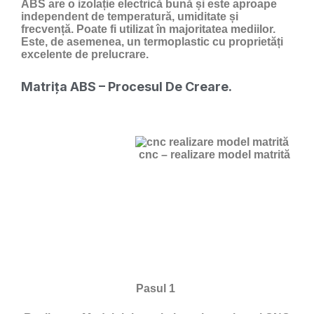
ABS are o izolație electrică bună și este aproape
independent de temperatură, umiditate și
frecvență. Poate fi utilizat în majoritatea mediilor.
Este, de asemenea, un termoplastic cu proprietăți
excelente de prelucrare.
Matrița ABS – Procesul De Creare.
cnc – realizare model matrită
Pasul 1