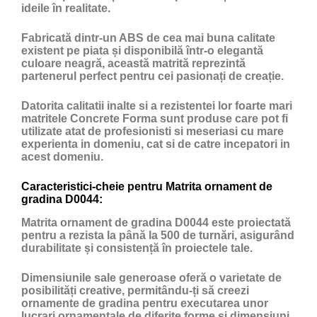
ideile în realitate.
Fabricată dintr-un ABS de cea mai buna calitate
existent pe piata și disponibilă într-o elegantă
culoare neagră, această matrită reprezintă
partenerul perfect pentru cei pasionați de creație.
Datorita calitatii inalte si a rezistentei lor foarte mari
matritele Concrete Forma sunt produse care pot fi
utilizate atat de profesionisti si meseriasi cu mare
experienta in domeniu, cat si de catre incepatori in
acest domeniu.
Caracteristici-cheie pentru Matrita ornament de
gradina D0044:
Matrita ornament de gradina D0044 este proiectată
pentru a rezista la până la 500 de turnări, asigurând
durabilitate și consistență în proiectele tale.
Dimensiunile sale generoase oferă o varietate de
posibilități creative, permitându-ți să creezi
ornamente de gradina pentru executarea unor
lucrari ornamentale de diferite forme și dimensiuni.