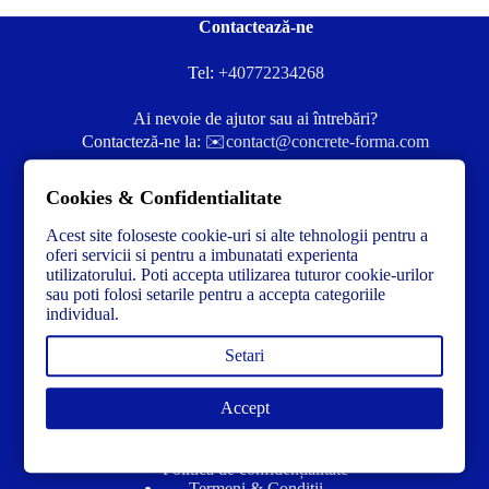
Contactează-ne
Tel:
+40772234268
Ai nevoie de ajutor sau ai întrebări?
Contacteză-ne la:
✉️contact@concrete-forma.com
Str. Dacia Nr 12 Ineu, Arad 315300 Romania
Cookies & Confidentialitate
Acest site foloseste cookie-uri si alte tehnologii pentru a
oferi servicii si pentru a imbunatati experienta
utilizatorului. Poti accepta utilizarea tuturor cookie-urilor
sau poti folosi setarile pentru a accepta categoriile
individual.
Setari
Accept
Link-uri utile
Politică de confidențialitate
Termeni & Condiții