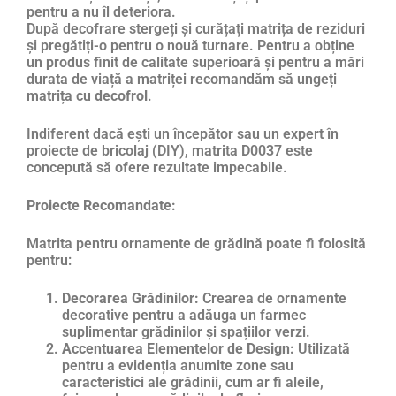
pentru a nu îl deteriora.
După decofrare stergeți și curățați matrița de reziduri
și pregătiți-o pentru o nouă turnare. Pentru a obține
un produs finit de calitate superioară și pentru a mări
durata de viață a matriței recomandăm să ungeți
matrița cu
decofrol
.
Indiferent dacă ești un începător sau un expert în
proiecte de bricolaj (DIY), matrita D0037 este
concepută să ofere rezultate impecabile.
Proiecte Recomandate:
Matrita pentru ornamente de grădină poate fi folosită
pentru:
Decorarea Grădinilor:
Crearea de ornamente
decorative pentru a adăuga un farmec
suplimentar grădinilor și spațiilor verzi.
Accentuarea Elementelor de Design:
Utilizată
pentru a evidenția anumite zone sau
caracteristici ale grădinii, cum ar fi aleile,