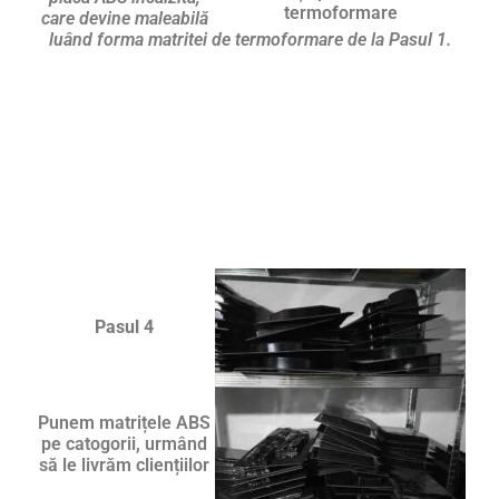
termoformare
care devine maleabilă
luând forma matritei de termoformare de la Pasul 1.
Pasul 4
Punem matrițele ABS
pe catogorii, urmând
să le livrăm cliențiilor