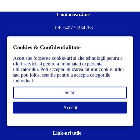
Contactează-ne
Tel:
+40772234268
Ai nevoie de ajutor sau ai întrebări?
Cookies & Confidentialitate
Contacteză-ne la:
✉️contact@concrete-forma.com
Acest site foloseste cookie-uri si alte tehnologii pentru a
Str. Dacia Nr 12 Ineu, Arad 315300 Romania
oferi servicii si pentru a imbunatati experienta
utilizatorului. Poti accepta utilizarea tuturor cookie-urilor
sau poti folosi setarile pentru a accepta categoriile
individual.
Setari
Accept
Link-uri utile