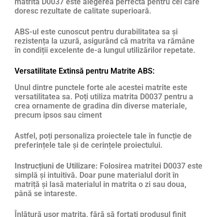
matrita D0037 este alegerea perfectă pentru cei care
doresc rezultate de calitate superioară.
ABS-ul este cunoscut pentru durabilitatea sa și
rezistența la uzură, asigurând că matrita va rămâne
în condiții excelente de-a lungul utilizărilor repetate.
Versatilitate Extinsă pentru Matrite ABS:
Unul dintre punctele forte ale acestei matrite este
versatilitatea sa. Poți utiliza matrita D0037 pentru a
crea ornamente de gradina din diverse materiale,
precum ipsos sau ciment
Astfel, poți personaliza proiectele tale în funcție de
preferințele tale și de cerințele proiectului.
Instrucțiuni de Utilizare:
Folosirea matritei D0037 este
simplă și intuitivă. Doar pune materialul dorit în
matriță și lasă materialul in matrita o zi sau doua,
până se intareste.
Înlătură ușor matrița, fără să forțați produsul finit