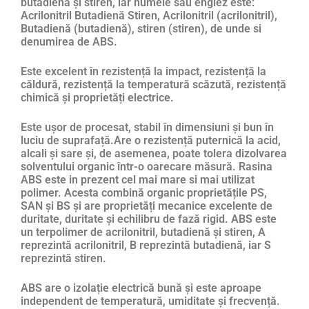
butadienă și stiren, iar numele său englez este:
Acrilonitril Butadienă Stiren, Acrilonitril (acrilonitril),
Butadienă (butadienă), stiren (stiren), de unde si
denumirea de ABS.
Este excelent în rezistență la impact, rezistență la
căldură, rezistență la temperatură scăzută, rezistență
chimică și proprietăți electrice.
Este ușor de procesat, stabil în dimensiuni și bun în
luciu de suprafață.Are o rezistență puternică la acid,
alcali și sare și, de asemenea, poate tolera dizolvarea
solventului organic într-o oarecare măsură. Rasina
ABS este in prezent cel mai mare si mai utilizat
polimer. Acesta combină organic proprietățile PS,
SAN și BS și are proprietăți mecanice excelente de
duritate, duritate și echilibru de fază rigid. ABS este
un terpolimer de acrilonitril, butadienă și stiren, A
reprezintă acrilonitril, B reprezintă butadienă, iar S
reprezintă stiren.
ABS are o izolație electrică bună și este aproape
independent de temperatură, umiditate și frecvență.