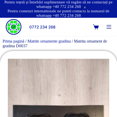
Pentru rețetă și întrebări suplimentare vă rugăm să ne contactați pe
whatsapp +40 772 234 268
Pentru comenzi internationale ne puteti contacta la numarul de
whatsapp +40 772 234 268
0772 234 268
Prima pagină
/
Matrite ornamente gradina
/ Matrita ornament de
gradina D0037