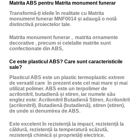
Matrita ABS pentru Matrita monument funerar
Transformă-ți ideile în realitate cu Matrita
monument funerar MNF0014 și adaugă o notă
distinctivă proiectelor tale.
Matrita monument funerar , matrita ornamente
decorative , precum si celelalte matrite sunt
confectionate din ABS,
Ce este plasticul ABS? Care sunt caracteristicile
sale?
Plasticul ABS
este un
plastic
termoplastic extrem
de versatil care în prezent este cel mai mare și mai
utilizat polimer. ABS este un terpolimer de
acrilonitril, butadienă și stiren, iar numele său
englez este: Acrilonitril Butadienă Stiren, Acrilonitril
(acrilonitril), Butadienă (butadienă), stiren (stiren),
de unde si denumirea de ABS.
Este excelent în rezistență la impact, rezistență la
căldură, rezistență la temperatură scăzută,
rezistență chimică și proprietăți electrice.