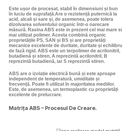
Este ușor de procesat, stabil în dimensiuni și bun
în luciu de suprafață.Are o rezistență puternică la
acid, alcali și sare și, de asemenea, poate tolera
dizolvarea solventului organic într-o oarecare
măsură. Rasina ABS este in prezent cel mai mare si
mai utilizat polimer. Acesta combină organic
proprietățile PS, SAN și BS și are proprietăți
mecanice excelente de duritate, duritate și echilibru
de fază rigid. ABS este un terpolimer de acrilonitril,
butadienă și stiren, A reprezintă acrilonitril, B
reprezintă butadienă, iar S reprezintă stiren.
ABS are o izolație electrică bună și este aproape
independent de temperatură, umiditate și
frecvență. Poate fi utilizat în majoritatea mediilor.
Este, de asemenea, un termoplastic cu proprietăți
excelente de prelucrare.
Matrița ABS – Procesul De Creare.