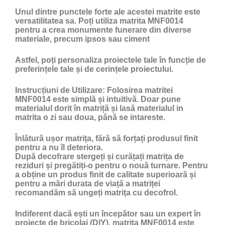
Unul dintre punctele forte ale acestei matrite este
versatilitatea sa. Poți utiliza matrita MNF0014
pentru a crea monumente funerare din diverse
materiale, precum ipsos sau ciment
Astfel, poți personaliza proiectele tale în funcție de
preferințele tale și de cerințele proiectului.
Instrucțiuni de Utilizare:
Folosirea matritei
MNF0014 este simplă și intuitivă. Doar pune
materialul dorit în matriță și lasă materialul in
matrita o zi sau doua, până se intareste.
Înlătură ușor matrița, fără să forțați produsul finit
pentru a nu îl deteriora.
După decofrare stergeți și curățați matrița de
reziduri și pregătiți-o pentru o nouă turnare. Pentru
a obține un produs finit de calitate superioară și
pentru a mări durata de viață a matriței
recomandăm să ungeți matrița cu
decofrol
.
Indiferent dacă ești un începător sau un expert în
proiecte de bricolaj (DIY), matrita MNF0014 este