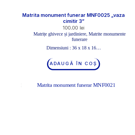
Matrita monument funerar MNF0025 „vaza
cimitir 3”
100.00
lei
Matrițe ghivece și jardiniere
,
Matrite monumente
funerare
Dimensiuni : 36 x 18 x 16…
ADAUGĂ ÎN COȘ