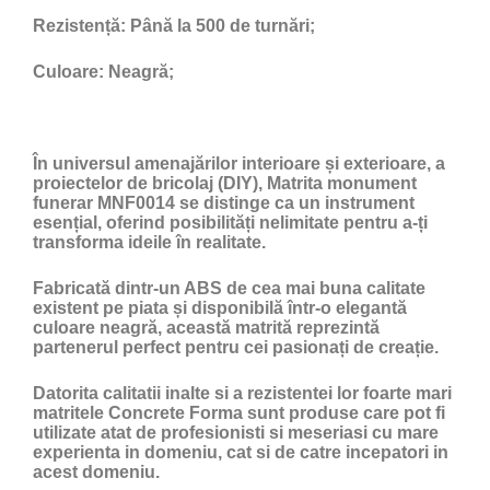
Rezistență:
Până la 500 de turnări;
Culoare:
Neagră;
În universul amenajărilor interioare și exterioare, a
proiectelor de bricolaj (DIY), Matrita monument
funerar MNF0014 se distinge ca un instrument
esențial, oferind posibilități nelimitate pentru a-ți
transforma ideile în realitate.
Fabricată dintr-un ABS de cea mai buna calitate
existent pe piata și disponibilă într-o elegantă
culoare neagră, această matrită reprezintă
partenerul perfect pentru cei pasionați de creație.
Datorita calitatii inalte si a rezistentei lor foarte mari
matritele Concrete Forma sunt produse care pot fi
utilizate atat de profesionisti si meseriasi cu mare
experienta in domeniu, cat si de catre incepatori in
acest domeniu.