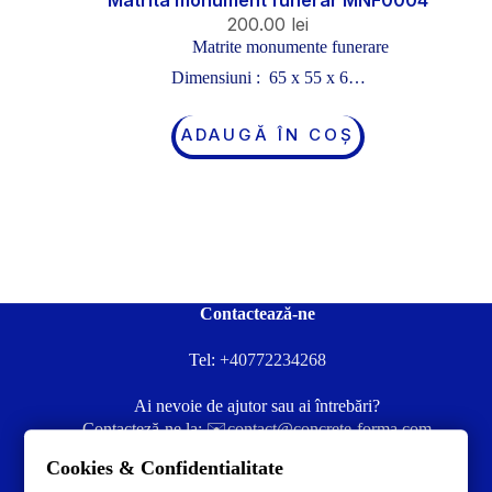
Matrita monument funerar MNF0004
200.00
lei
Matrite monumente funerare
Dimensiuni : 65 x 55 x 6…
ADAUGĂ ÎN COȘ
Contactează-ne
Tel:
+40772234268
Ai nevoie de ajutor sau ai întrebări?
Contacteză-ne la:
✉️contact@concrete-forma.com
Cookies & Confidentialitate
Str. Dacia Nr 12 Ineu, Arad 315300 Romania