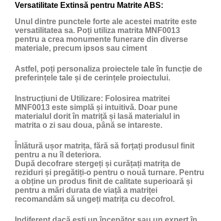
Versatilitate Extinsă pentru Matrite ABS:
Unul dintre punctele forte ale acestei matrite este
versatilitatea sa. Poți utiliza matrita MNF0013
pentru a crea monumente funerare din diverse
materiale, precum ipsos sau ciment
Astfel, poți personaliza proiectele tale în funcție de
preferințele tale și de cerințele proiectului.
Instrucțiuni de Utilizare:
Folosirea matritei
MNF0013 este simplă și intuitivă. Doar pune
materialul dorit în matriță și lasă materialul in
matrita o zi sau doua, până se intareste.
Înlătură ușor matrița, fără să forțați produsul finit
pentru a nu îl deteriora.
După decofrare stergeți și curățați matrița de
reziduri și pregătiți-o pentru o nouă turnare. Pentru
a obține un produs finit de calitate superioară și
pentru a mări durata de viață a matriței
recomandăm să ungeți matrița cu
decofrol
.
Indiferent dacă ești un începător sau un expert în