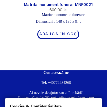
Matrita monument funerar MNF0021
600.00
lei
Matrite monumente funerare
Dimensiuni : 148 x 135 x 9…
ADAUGĂ ÎN COȘ
Contactează-ne
Tel:
+40772234268
Ai nevoie de ajutor sau ai întrebări?
Contacteză-ne la:
✉️contact@concrete-forma.com
Cookies & Confidentialitate