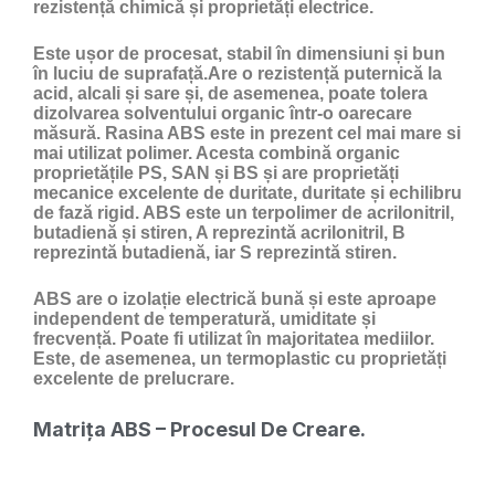
rezistență chimică și proprietăți electrice.
Este ușor de procesat, stabil în dimensiuni și bun
în luciu de suprafață.Are o rezistență puternică la
acid, alcali și sare și, de asemenea, poate tolera
dizolvarea solventului organic într-o oarecare
măsură. Rasina ABS este in prezent cel mai mare si
mai utilizat polimer. Acesta combină organic
proprietățile PS, SAN și BS și are proprietăți
mecanice excelente de duritate, duritate și echilibru
de fază rigid. ABS este un terpolimer de acrilonitril,
butadienă și stiren, A reprezintă acrilonitril, B
reprezintă butadienă, iar S reprezintă stiren.
ABS are o izolație electrică bună și este aproape
independent de temperatură, umiditate și
frecvență. Poate fi utilizat în majoritatea mediilor.
Este, de asemenea, un termoplastic cu proprietăți
excelente de prelucrare.
Matrița ABS – Procesul De Creare.