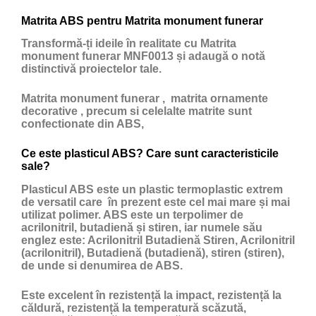
Matrita ABS pentru Matrita monument funerar
Transformă-ți ideile în realitate cu Matrita
monument funerar MNF0013 și adaugă o notă
distinctivă proiectelor tale.
Matrita monument funerar , matrita ornamente
decorative , precum si celelalte matrite sunt
confectionate din ABS,
Ce este plasticul ABS? Care sunt caracteristicile
sale?
Plasticul ABS
este un
plastic
termoplastic extrem
de versatil care în prezent este cel mai mare și mai
utilizat polimer. ABS este un terpolimer de
acrilonitril, butadienă și stiren, iar numele său
englez este: Acrilonitril Butadienă Stiren, Acrilonitril
(acrilonitril), Butadienă (butadienă), stiren (stiren),
de unde si denumirea de ABS.
Este excelent în rezistență la impact, rezistență la
căldură, rezistență la temperatură scăzută,