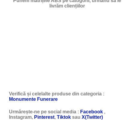
Punem matrițele ABS pe catogorii, urmând să le
livrăm cliențiilor
Verifică și celelalte produse din categoria :
Monumente Funerare
Urmărește-ne pe social media :
Facebook
,
Instagram,
Pinterest
,
Tiktok
sau
X(Twitter)