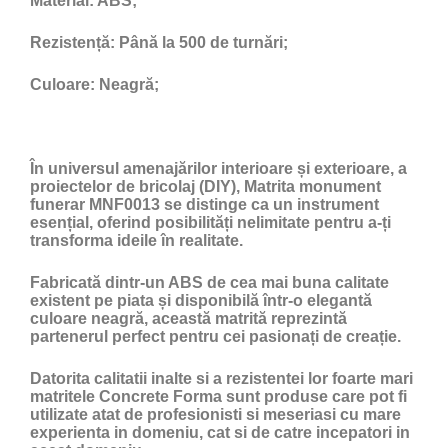
Material:
ABS;
Rezistență:
Până la 500 de turnări;
Culoare:
Neagră;
În universul amenajărilor interioare și exterioare, a
proiectelor de bricolaj (DIY), Matrita monument
funerar MNF0013 se distinge ca un instrument
esențial, oferind posibilități nelimitate pentru a-ți
transforma ideile în realitate.
Fabricată dintr-un ABS de cea mai buna calitate
existent pe piata și disponibilă într-o elegantă
culoare neagră, această matrită reprezintă
partenerul perfect pentru cei pasionați de creație.
Datorita calitatii inalte si a rezistentei lor foarte mari
matritele Concrete Forma sunt produse care pot fi
utilizate atat de profesionisti si meseriasi cu mare
experienta in domeniu, cat si de catre incepatori in