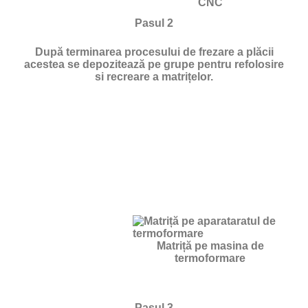
CNC
Pasul 2
După terminarea procesului de frezare a plăcii
acestea se depozitează pe grupe pentru refolosire
si recreare a matrițelor.
Matriță pe masina de
termoformare
Pasul 3