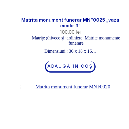
Matrita monument funerar MNF0025 „vaza
cimitir 3”
100.00
lei
Matrițe ghivece și jardiniere
,
Matrite monumente
funerare
Dimensiuni : 36 x 18 x 16…
ADAUGĂ ÎN COȘ