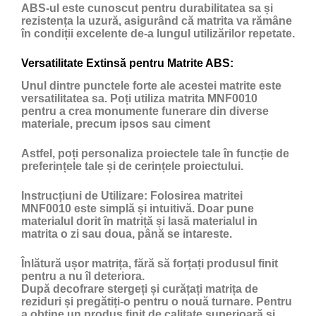
ABS-ul este cunoscut pentru durabilitatea sa și
rezistența la uzură, asigurând că matrita va rămâne
în condiții excelente de-a lungul utilizărilor repetate.
Versatilitate Extinsă pentru Matrite ABS:
Unul dintre punctele forte ale acestei matrite este
versatilitatea sa. Poți utiliza matrita MNF0010
pentru a crea monumente funerare din diverse
materiale, precum ipsos sau ciment
Astfel, poți personaliza proiectele tale în funcție de
preferințele tale și de cerințele proiectului.
Instrucțiuni de Utilizare:
Folosirea matritei
MNF0010 este simplă și intuitivă. Doar pune
materialul dorit în matriță și lasă materialul in
matrita o zi sau doua, până se intareste.
Înlătură ușor matrița, fără să forțați produsul finit
pentru a nu îl deteriora.
După decofrare stergeți și curățați matrița de
reziduri și pregătiți-o pentru o nouă turnare. Pentru
a obține un produs finit de calitate superioară și