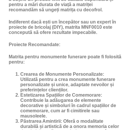
pentru a mări durata de viață a matriței
recomandăm să ungeți matrița cu
decofrol
.
Indiferent dacă ești un începător sau un expert în
proiecte de bricolaj (DIY), matrita MNF0010 este
concepută să ofere rezultate impecabile.
Proiecte Recomandate:
Matrita pentru monumente funerare poate fi folosită
pentru:
Crearea de Monumente Personalizate:
Utilizată pentru a crea monumente funerare
personalizate și unice, adaptate nevoilor și
preferințelor clienților.
Estetizarea Spațiilor de Comemorare:
Contribuie la adăugarea de elemente
decorative și simboluri în cadrul spațiilor de
comemorare, cum ar fi cimitirele sau
mausoleele.
Păstrarea Amintirii:
Oferă o modalitate
durabilă și artistică de a onora memoria celor