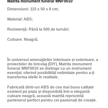
Matrita monument funerar MNF0010
Dimensiuni:
115 x 50 x 8 cm;
Material:
ABS;
Rezistență:
Până la 500 de turnări;
Culoare:
Neagră;
În universul amenajărilor interioare și exterioare, a
proiectelor de bricolaj (DIY), Matrita monument
funerar MNF0010 se distinge ca un instrument
esențial, oferind posibilități nelimitate pentru a-ți
transforma ideile în realitate.
Fabricată dintr-un ABS de cea mai buna calitate
existent pe piata și disponibilă într-o elegantă
culoare neagră, această matrită reprezintă
partenerul perfect pentru cei pasionați de creație.