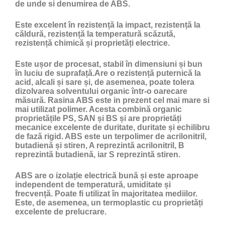
de unde si denumirea de ABS.
Este excelent în rezistență la impact, rezistență la
căldură, rezistență la temperatură scăzută,
rezistență chimică și proprietăți electrice.
Este ușor de procesat, stabil în dimensiuni și bun
în luciu de suprafață.Are o rezistență puternică la
acid, alcali și sare și, de asemenea, poate tolera
dizolvarea solventului organic într-o oarecare
măsură. Rasina ABS este in prezent cel mai mare si
mai utilizat polimer. Acesta combină organic
proprietățile PS, SAN și BS și are proprietăți
mecanice excelente de duritate, duritate și echilibru
de fază rigid. ABS este un terpolimer de acrilonitril,
butadienă și stiren, A reprezintă acrilonitril, B
reprezintă butadienă, iar S reprezintă stiren.
ABS are o izolație electrică bună și este aproape
independent de temperatură, umiditate și
frecvență. Poate fi utilizat în majoritatea mediilor.
Este, de asemenea, un termoplastic cu proprietăți
excelente de prelucrare.