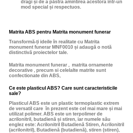
dragi și de a păstra amintirea acestora într-un
mod special și respectuos.
Matrita ABS pentru Matrita monument funerar
Transformă-ți ideile în realitate cu Matrita
monument funerar MNF0010 și adaugă o notă
distinctivă proiectelor tale.
Matrita monument funerar , matrita ornamente
decorative , precum si celelalte matrite sunt
confectionate din ABS,
Ce este plasticul ABS? Care sunt caracteristicile
sale?
Plasticul ABS
este un
plastic
termoplastic extrem
de versatil care în prezent este cel mai mare și mai
utilizat polimer. ABS este un terpolimer de
acrilonitril, butadienă și stiren, iar numele său
englez este: Acrilonitril Butadienă Stiren, Acrilonitril
(acrilonitril), Butadienă (butadienă), stiren (stiren),