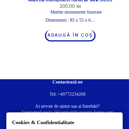
200.00
lei
Matrite monumente funerare
Dimensiuni : 85 x 55 x 6…
ADAUGĂ ÎN COȘ
Contactează-ne
Tel:
+40772234268
Ai nevoie de ajutor sau ai întrebări?
Contacteză-ne la:
✉️contact@concrete-forma.com
Cookies & Confidentialitate
Str. Dacia Nr 12 Ineu, Arad 315300 Romania