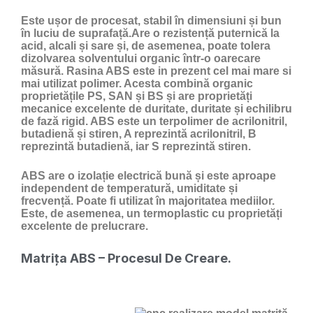
Este ușor de procesat, stabil în dimensiuni și bun
în luciu de suprafață.Are o rezistență puternică la
acid, alcali și sare și, de asemenea, poate tolera
dizolvarea solventului organic într-o oarecare
măsură. Rasina ABS este in prezent cel mai mare si
mai utilizat polimer. Acesta combină organic
proprietățile PS, SAN și BS și are proprietăți
mecanice excelente de duritate, duritate și echilibru
de fază rigid. ABS este un terpolimer de acrilonitril,
butadienă și stiren, A reprezintă acrilonitril, B
reprezintă butadienă, iar S reprezintă stiren.
ABS are o izolație electrică bună și este aproape
independent de temperatură, umiditate și
frecvență. Poate fi utilizat în majoritatea mediilor.
Este, de asemenea, un termoplastic cu proprietăți
excelente de prelucrare.
Matrița ABS – Procesul De Creare.