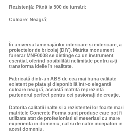
Rezistență:
Până la 500 de turnări;
Culoare:
Neagră;
În universul amenajărilor interioare și exterioare, a
proiectelor de bricolaj (DIY), Matrita monument
funerar MNF0008 se distinge ca un instrument
esențial, oferind posibilități nelimitate pentru a-ți
transforma ideile în realitate.
Fabricată dintr-un ABS de cea mai buna calitate
existent pe piata și disponibilă într-o elegantă
culoare neagră, această matrită reprezintă
partenerul perfect pentru cei pasionați de creație.
Datorita calitatii inalte si a rezistentei lor foarte mari
matritele Concrete Forma sunt produse care pot fi
utilizate atat de profesionisti si meseriasi cu mare
experienta in domeniu, cat si de catre incepatori in
acest domeniu.