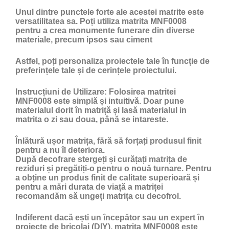
Unul dintre punctele forte ale acestei matrite este
versatilitatea sa. Poți utiliza matrita MNF0008
pentru a crea monumente funerare din diverse
materiale, precum ipsos sau ciment
Astfel, poți personaliza proiectele tale în funcție de
preferințele tale și de cerințele proiectului.
Instrucțiuni de Utilizare:
Folosirea matritei
MNF0008 este simplă și intuitivă. Doar pune
materialul dorit în matriță și lasă materialul in
matrita o zi sau doua, până se intareste.
Înlătură ușor matrița, fără să forțați produsul finit
pentru a nu îl deteriora.
După decofrare stergeți și curățați matrița de
reziduri și pregătiți-o pentru o nouă turnare. Pentru
a obține un produs finit de calitate superioară și
pentru a mări durata de viață a matriței
recomandăm să ungeți matrița cu
decofrol
.
Indiferent dacă ești un începător sau un expert în
proiecte de bricolaj (DIY), matrita MNF0008 este