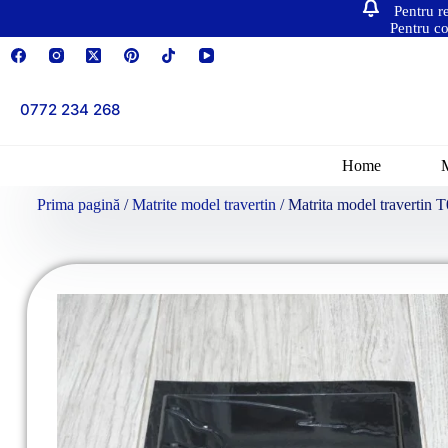
Pentru r
Pentru co
0772 234 268
Home
Prima pagină
/
Matrite model travertin
/ Matrita model travertin 