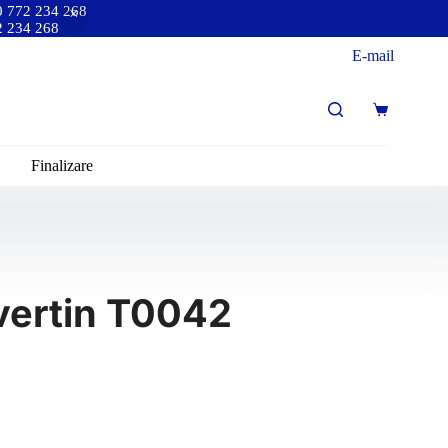
40 772 234 268
72 234 268
E-mail
Finalizare
avertin T0042