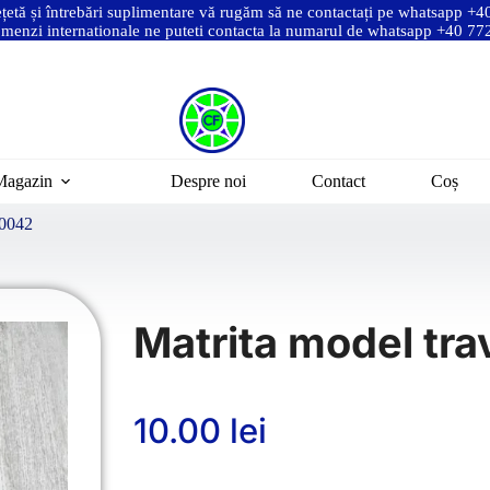
ețetă și întrebări suplimentare vă rugăm să ne contactați pe whatsapp +
menzi internationale ne puteti contacta la numarul de whatsapp +40 7
Magazin
Despre noi
Contact
Coș
T0042
Matrita model tr
10.00
lei