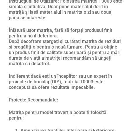
Instrucțiuni de Utilizare:
Folosirea matritei T0003 este
simplă și intuitivă. Doar pune materialul dorit în
matriță și lasă materialul in matrita o zi sau doua,
până se intareste.
Înlătură ușor matrița, fără să forțați produsul finit
pentru a nu îl deteriora.
După decofrare stergeți și curățați matrița de reziduri
și pregătiți-o pentru o nouă turnare. Pentru a obține
un produs finit de calitate superioară și pentru a mări
durata de viață a matriței recomandăm să ungeți
matrița cu
decofrol
.
Indiferent dacă ești un începător sau un expert în
proiecte de bricolaj (DIY), matrita T0003 este
concepută să ofere rezultate impecabile.
Proiecte Recomandate:
Matrita pentru model travertin poate fi folosită
pentru:
Amenajarea Spațiilor Interioare și Exterioare: