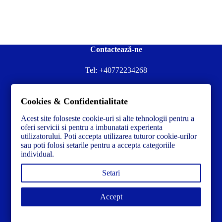
Contactează-ne
Tel:
+40772234268
Ai nevoie de ajutor sau ai întrebări?
Cookies & Confidentialitate
Contacteză-ne la:
✉️contact@concrete-forma.com
Acest site foloseste cookie-uri si alte tehnologii pentru a
Str. Dacia Nr 12 Ineu, Arad 315300 Romania
oferi servicii si pentru a imbunatati experienta
utilizatorului. Poti accepta utilizarea tuturor cookie-urilor
sau poti folosi setarile pentru a accepta categoriile
individual.
Setari
Accept