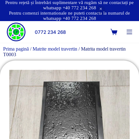
Pentru rețetă și întrebări suplimentare vă rugăm să ne contactați pe
whatsapp +40 772 234 268
Pentru comenzi internationale ne puteti contacta la numarul de
whatsapp +40 772 234 268
0772 234 268
Prima pagină
/
Matrite model travertin
/ Matrita model travertin
T0003