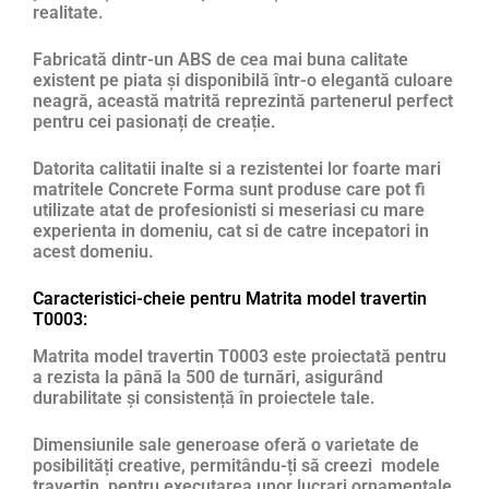
realitate.
Fabricată dintr-un ABS de cea mai buna calitate
existent pe piata și disponibilă într-o elegantă culoare
neagră, această matrită reprezintă partenerul perfect
pentru cei pasionați de creație.
Datorita calitatii inalte si a rezistentei lor foarte mari
matritele Concrete Forma sunt produse care pot fi
utilizate atat de profesionisti si meseriasi cu mare
experienta in domeniu, cat si de catre incepatori in
acest domeniu.
Caracteristici-cheie pentru Matrita model travertin
T0003:
Matrita model travertin T0003 este proiectată pentru
a rezista la până la 500 de turnări, asigurând
durabilitate și consistență în proiectele tale.
Dimensiunile sale generoase oferă o varietate de
posibilități creative, permitându-ți să creezi modele
travertin pentru executarea unor lucrari ornamentale