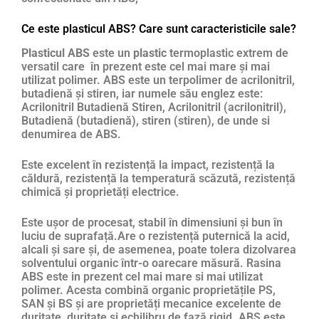
Ce este plasticul ABS? Care sunt caracteristicile sale?
Plasticul ABS
este un
plastic
termoplastic extrem de
versatil care în prezent este cel mai mare și mai
utilizat polimer. ABS este un terpolimer de acrilonitril,
butadienă și stiren, iar numele său englez este:
Acrilonitril Butadienă Stiren, Acrilonitril (acrilonitril),
Butadienă (butadienă), stiren (stiren), de unde si
denumirea de ABS.
Este excelent în rezistență la impact, rezistență la
căldură, rezistență la temperatură scăzută, rezistență
chimică și proprietăți electrice.
Este ușor de procesat, stabil în dimensiuni și bun în
luciu de suprafață.Are o rezistență puternică la acid,
alcali și sare și, de asemenea, poate tolera dizolvarea
solventului organic într-o oarecare măsură. Rasina
ABS este in prezent cel mai mare si mai utilizat
polimer. Acesta combină organic proprietățile PS,
SAN și BS și are proprietăți mecanice excelente de
duritate, duritate și echilibru de fază rigid. ABS este