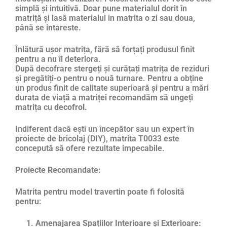
simplă și intuitivă. Doar pune materialul dorit în
matriță și lasă materialul in matrita o zi sau doua,
până se intareste.
Înlătură ușor matrița, fără să forțați produsul finit
pentru a nu îl deteriora.
După decofrare stergeți și curățați matrița de reziduri
și pregătiți-o pentru o nouă turnare. Pentru a obține
un produs finit de calitate superioară și pentru a mări
durata de viață a matriței recomandăm să ungeți
matrița cu
decofrol
.
Indiferent dacă ești un începător sau un expert în
proiecte de bricolaj (DIY), matrita T0033 este
concepută să ofere rezultate impecabile.
Proiecte Recomandate:
Matrita pentru model travertin poate fi folosită
pentru:
Amenajarea Spațiilor Interioare și Exterioare: