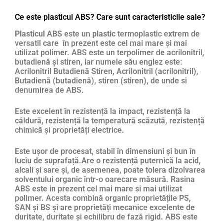
Ce este plasticul ABS? Care sunt caracteristicile sale?
Plasticul ABS
este un
plastic
termoplastic extrem de
versatil care în prezent este cel mai mare și mai
utilizat polimer. ABS este un terpolimer de acrilonitril,
butadienă și stiren, iar numele său englez este:
Acrilonitril Butadienă Stiren, Acrilonitril (acrilonitril),
Butadienă (butadienă), stiren (stiren), de unde si
denumirea de ABS.
Este excelent în rezistență la impact, rezistență la
căldură, rezistență la temperatură scăzută, rezistență
chimică și proprietăți electrice.
Este ușor de procesat, stabil în dimensiuni și bun în
luciu de suprafață.Are o rezistență puternică la acid,
alcali și sare și, de asemenea, poate tolera dizolvarea
solventului organic într-o oarecare măsură. Rasina
ABS este in prezent cel mai mare si mai utilizat
polimer. Acesta combină organic proprietățile PS,
SAN și BS și are proprietăți mecanice excelente de
duritate, duritate și echilibru de fază rigid. ABS este