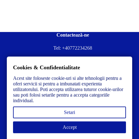
Contactează-ne
Tel:
+40772234268
Ai nevoie de ajutor sau ai întrebări?
Cookies & Confidentialitate
Contacteză-ne la:
✉️contact@concrete-forma.com
Acest site foloseste cookie-uri si alte tehnologii pentru a
Str. Dacia Nr 12 Ineu, Arad 315300 Romania
oferi servicii si pentru a imbunatati experienta
utilizatorului. Poti accepta utilizarea tuturor cookie-urilor
sau poti folosi setarile pentru a accepta categoriile
individual.
Setari
Accept