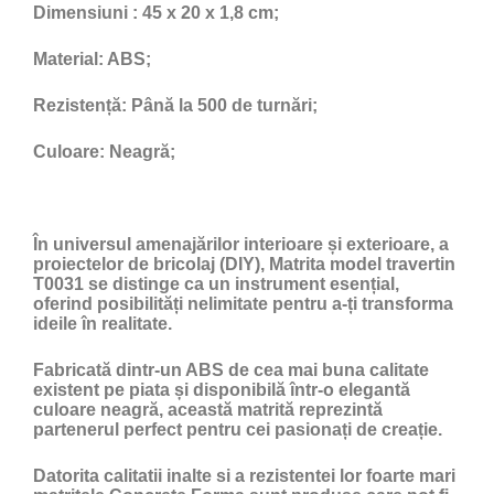
Dimensiuni :
45 x 20 x 1,8 cm;
Material:
ABS;
Rezistență:
Până la 500 de turnări;
Culoare:
Neagră;
În universul amenajărilor interioare și exterioare, a
proiectelor de bricolaj (DIY), Matrita model travertin
T0031 se distinge ca un instrument esențial,
oferind posibilități nelimitate pentru a-ți transforma
ideile în realitate.
Fabricată dintr-un ABS de cea mai buna calitate
existent pe piata și disponibilă într-o elegantă
culoare neagră, această matrită reprezintă
partenerul perfect pentru cei pasionați de creație.
Datorita calitatii inalte si a rezistentei lor foarte mari