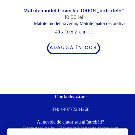
Matrita model travertin T0006 „patratele”
10.00
lei
Matrite model travertin
,
Matrite piatra decorativa
40 x 10 x 2 cm ,…
ADAUGĂ ÎN COȘ
Contactează-ne
Tel:
+40772234268
Ai nevoie de ajutor sau ai întrebări?
Contacteză-ne la:
✉️contact@concrete-forma.com