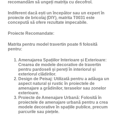
recomandăm să ungeți matrița cu
decofrol
.
Indiferent dacă ești un începător sau un expert în
proiecte de bricolaj (DIY), matrita T0031 este
concepută să ofere rezultate impecabile.
Proiecte Recomandate:
Matrita pentru model travertin poate fi folosită
pentru:
Amenajarea Spațiilor Interioare și Exterioare:
Crearea de modele decorative de travertin
pentru pardoseli și pereți în interiorul și
exteriorul clădirilor.
Design de Peisaj:
Utilizată pentru a adăuga un
aspect natural și rustic în proiectele de
amenajare a grădinilor, teraselor sau zonelor
exterioare.
Proiecte de Amenajare Urbană:
Folosită în
proiectele de amenajare urbană pentru a crea
modele decorative în spațiile publice, precum
parcurile sau piețele.