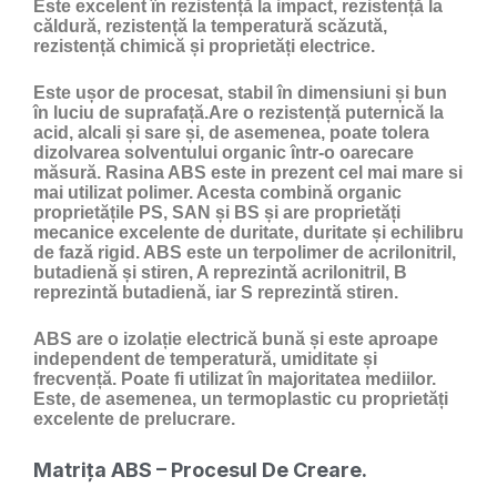
Este excelent în rezistență la impact, rezistență la
căldură, rezistență la temperatură scăzută,
rezistență chimică și proprietăți electrice.
Este ușor de procesat, stabil în dimensiuni și bun
în luciu de suprafață.Are o rezistență puternică la
acid, alcali și sare și, de asemenea, poate tolera
dizolvarea solventului organic într-o oarecare
măsură. Rasina ABS este in prezent cel mai mare si
mai utilizat polimer. Acesta combină organic
proprietățile PS, SAN și BS și are proprietăți
mecanice excelente de duritate, duritate și echilibru
de fază rigid. ABS este un terpolimer de acrilonitril,
butadienă și stiren, A reprezintă acrilonitril, B
reprezintă butadienă, iar S reprezintă stiren.
ABS are o izolație electrică bună și este aproape
independent de temperatură, umiditate și
frecvență. Poate fi utilizat în majoritatea mediilor.
Este, de asemenea, un termoplastic cu proprietăți
excelente de prelucrare.
Matrița ABS – Procesul De Creare.