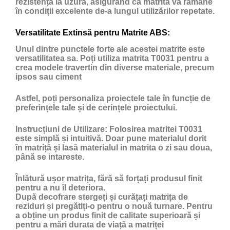
rezistența la uzură, asigurând că matrita va rămâne
în condiții excelente de-a lungul utilizărilor repetate.
Versatilitate Extinsă pentru Matrite ABS:
Unul dintre punctele forte ale acestei matrite este
versatilitatea sa. Poți utiliza matrita T0031 pentru a
crea modele travertin din diverse materiale, precum
ipsos sau ciment
Astfel, poți personaliza proiectele tale în funcție de
preferințele tale și de cerințele proiectului.
Instrucțiuni de Utilizare:
Folosirea matritei T0031
este simplă și intuitivă. Doar pune materialul dorit
în matriță și lasă materialul in matrita o zi sau doua,
până se intareste.
Înlătură ușor matrița, fără să forțați produsul finit
pentru a nu îl deteriora.
După decofrare stergeți și curățați matrița de
reziduri și pregătiți-o pentru o nouă turnare. Pentru
a obține un produs finit de calitate superioară și
pentru a mări durata de viață a matriței