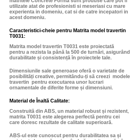
matritele Concrete Forma sunt produse care pot fi
utilizate atat de profesionisti si meseriasi cu mare
experienta in domeniu, cat si de catre incepatori in
acest domeniu.
Caracteristici-cheie pentru Matrita model travertin
T0031:
Matrita model travertin T0031 este proiectată
pentru a rezista la până la 500 de turnări, asigurând
durabilitate și consistență în proiectele tale.
Dimensiunile sale generoase oferă o varietate de
posibilități creative, permitându-ți să creezi modele
travertin pentru executarea unor lucrari
ornamentale de diferite forme și dimensiuni.
Material de Înaltă Calitate:
Construită din ABS, un material robust și rezistent,
matrita T0031 este alegerea perfectă pentru cei
care doresc rezultate de calitate superioară.
ABS-ul este cunoscut pentru durabilitatea sa și