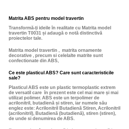
Matrita ABS pentru model travertin
Transformă-ți ideile în realitate cu Matrita model
travertin T0031 și adaugă o notă distinctivă
proiectelor tale.
Matrita model travertin , matrita ornamente
decorative , precum si celelalte matrite sunt
confectionate din ABS,
Ce este plasticul ABS? Care sunt caracteristicile
sale?
Plasticul ABS
este un
plastic
termoplastic extrem
de versatil care în prezent este cel mai mare și mai
utilizat polimer. ABS este un terpolimer de
acrilonitril, butadienă și stiren, iar numele său
englez este: Acrilonitril Butadienă Stiren, Acrilonitril
(acrilonitril), Butadienă (butadienă), stiren (stiren),
de unde si denumirea de ABS.