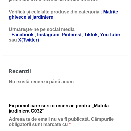
Verifică și celelalte produse din categoria :
Matrite
ghivece si jardiniere
Urmărește-ne pe social media
:
Facebook
,
Instagram
,
Pinterest
,
Tiktok,
YouTube
sau
X(Twitter)
Recenzii
Nu există recenzii până acum.
Fii primul care scrii o recenzie pentru „Matrita
jardiniera G032”
Adresa ta de email nu va fi publicată.
Câmpurile
obligatorii sunt marcate cu
*