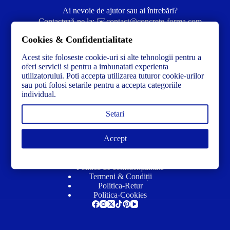
Ai nevoie de ajutor sau ai întrebări?
Contacteză-ne la:
✉️contact@concrete-forma.com
Cookies & Confidentialitate
Str. Dacia Nr 12 Ineu, Arad 315300 Romania
Acest site foloseste cookie-uri si alte tehnologii pentru a
oferi servicii si pentru a imbunatati experienta
utilizatorului. Poti accepta utilizarea tuturor cookie-urilor
sau poti folosi setarile pentru a accepta categoriile
individual.
Setari
Accept
Link-uri utile
Politică de confidențialitate
Termeni & Condiții
Politica-Retur
Politica-Cookies