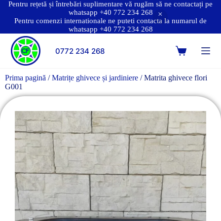
Pentru rețetă și întrebări suplimentare vă rugăm să ne contactați pe
whatsapp +40 772 234 268
Pentru comenzi internationale ne puteti contacta la numarul de
whatsapp +40 772 234 268
0772 234 268
Prima pagină
/
Matrițe ghivece și jardiniere
/ Matrita ghivece flori
G001