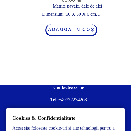
Matrițe pavaje, dale de alei
Dimensiuni :50 X 50 X 6 cm…
ADAUGĂ ÎN COȘ
Contactează-ne
Tel:
+40772234268
Ai nevoie de ajutor sau ai întrebări?
Cookies & Confidentialitate
Contacteză-ne la:
✉️contact@concrete-forma.com
Acest site foloseste cookie-uri si alte tehnologii pentru a