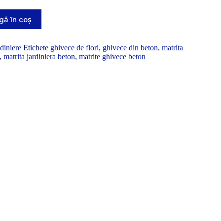
ă în coș
rdiniere
Etichete
ghivece de flori
,
ghivece din beton
,
matrita
,
matrita jardiniera beton
,
matrite ghivece beton