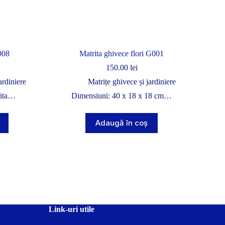
008
Matrita ghivece flori G001
150.00
lei
ardiniere
Matrițe ghivece și jardiniere
rita…
Dimensiuni: 40 x 18 x 18 cm…
Adaugă în coș
Link-uri utile