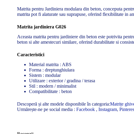
Matrita pentru Jardiniera modulara din beton, conceputa pentru 
matrita pot fi alaturate sau suprapuse, oferind flexibilitate in 
Matrita jardiniera G026
Aceasta matrita pentru jardiniere din beton este potrivita pentr
beton si alte amestecuri similare, oferind durabilitate si consist
Caracteristici
Material matrita : ABS
Forma : dreptunghiulara
Sistem : modular
Utilizare : exterior / gradina / terasa
Stil : modern / minimalist
Compatibilitate : beton
Descoperă și alte modele disponibile în categoria:
Matrițe ghive
Urmărește-ne pe social media :
Facebook
,
Instagram
,
Pinteres
Recenzii