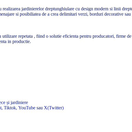
realizarea jardinierelor dreptunghiulare cu design modern si linii drepte
amenajare si posibiliatea de a crea delimitari verzi, borduri decorative sa
u utilizare repetata , fiind o solutie eficienta pentru producatori, firme
enta in productie.
ce și jardiniere
t
,
Tiktok,
YouTube
sau
X(Twitter)