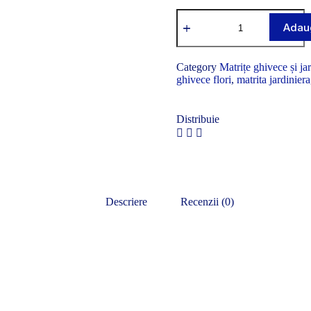
Adaug
Category
Matrițe ghivece și ja
ghivece flori
,
matrita jardiniera
Distribuie
Descriere
Recenzii (0)