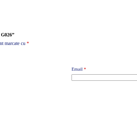
a G026”
unt marcate cu
*
Email
*