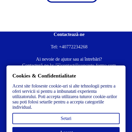
Contactează-ne
Tel:
+40772234268
Ai nevoie de ajutor sau ai întrebări?
Contacteză-ne la:
✉️contact@concrete-forma.com
Cookies & Confidentialitate
Str. Dacia Nr 12 Ineu, Arad 315300 Romania
Acest site foloseste cookie-uri si alte tehnologii pentru a
oferi servicii si pentru a imbunatati experienta
utilizatorului. Poti accepta utilizarea tuturor cookie-urilor
sau poti folosi setarile pentru a accepta categoriile
individual.
Setari