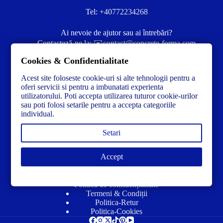
Tel:
+40772234268
Ai nevoie de ajutor sau ai întrebări?
Contacteză-ne la:
✉️contact@concrete-forma.com
Cookies & Confidentialitate
Str. Dacia Nr 12 Ineu, Arad 315300 Romania
Acest site foloseste cookie-uri si alte tehnologii pentru a
oferi servicii si pentru a imbunatati experienta
utilizatorului. Poti accepta utilizarea tuturor cookie-urilor
sau poti folosi setarile pentru a accepta categoriile
individual.
Setari
Accept
Link-uri utile
Politică de confidențialitate
Termeni & Condiții
Politica-Retur
Politica-Cookies