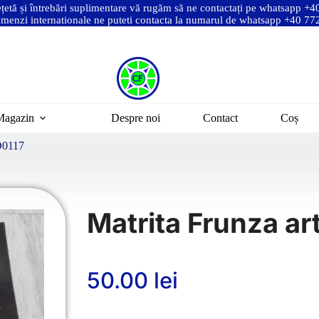
ețetă și întrebări suplimentare vă rugăm să ne contactați pe whatsapp +
menzi internationale ne puteti contacta la numarul de whatsapp +40 7
Magazin
Despre noi
Contact
Coș
 D0117
Matrita Frunza ar
50.00
lei