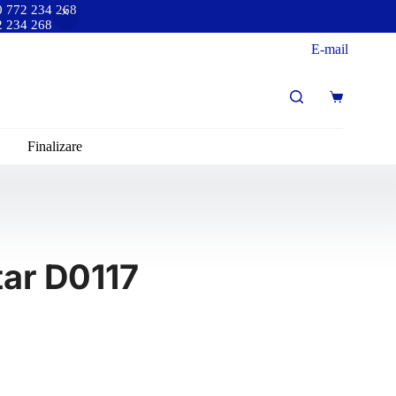
40 772 234 268
72 234 268
E-mail
Finalizare
tar D0117