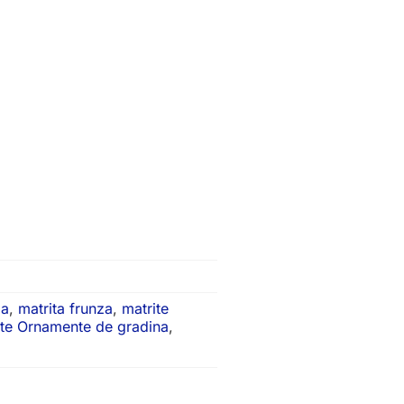
za
,
matrita frunza
,
matrite
ite Ornamente de gradina
,