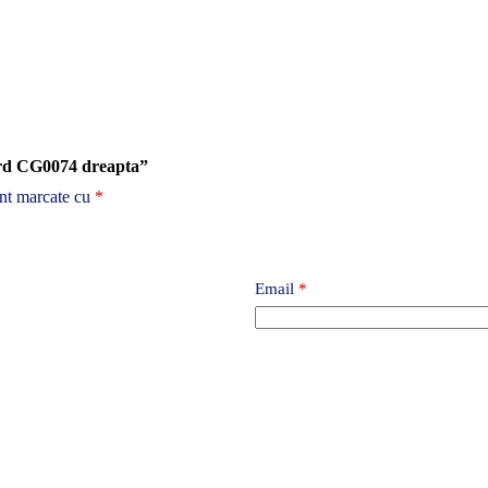
gard CG0074 dreapta”
unt marcate cu
*
Email
*