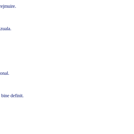
rejmuire.
izuala.
ional.
 bine definit.