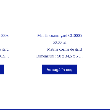
G0008
Matrita coama gard CG0005
50.00
lei
e gard
Matrite coame de gard
x 6,5…
Dimensiuni : 50 x 34,5 x 5 …
Adaugă în coș