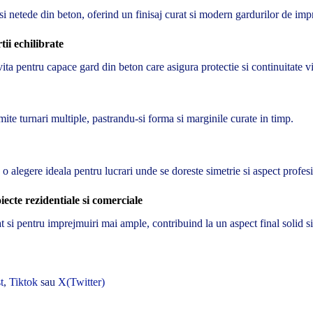
i netede din beton, oferind un finisaj curat si modern gardurilor de imp
ii echilibrate
ita pentru capace gard din beton care asigura protectie si continuitate v
mite turnari multiple, pastrandu-si forma si marginile curate in timp.
o alegere ideala pentru lucrari unde se doreste simetrie si aspect profes
cte rezidentiale si comerciale
at si pentru imprejmuiri mai ample, contribuind la un aspect final solid si
t
,
Tiktok
sau
X(Twitter)