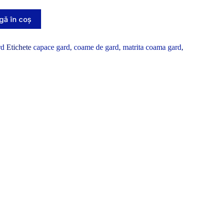
ă în coș
rd
Etichete
capace gard
,
coame de gard
,
matrita coama gard
,