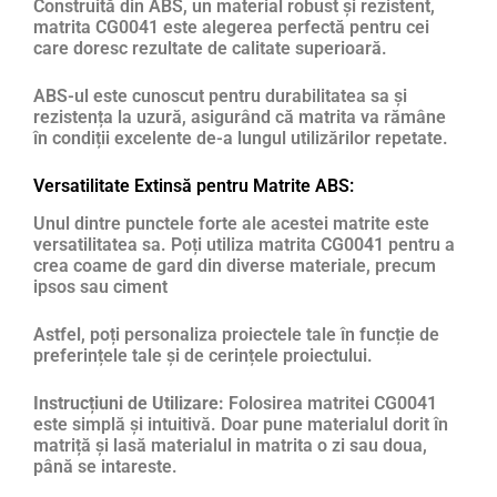
Construită din ABS, un material robust și rezistent,
matrita CG0041 este alegerea perfectă pentru cei
care doresc rezultate de calitate superioară.
ABS-ul este cunoscut pentru durabilitatea sa și
rezistența la uzură, asigurând că matrita va rămâne
în condiții excelente de-a lungul utilizărilor repetate.
Versatilitate Extinsă pentru Matrite ABS:
Unul dintre punctele forte ale acestei matrite este
versatilitatea sa. Poți utiliza matrita CG0041 pentru a
crea coame de gard din diverse materiale, precum
ipsos sau ciment
Astfel, poți personaliza proiectele tale în funcție de
preferințele tale și de cerințele proiectului.
Instrucțiuni de Utilizare:
Folosirea matritei CG0041
este simplă și intuitivă. Doar pune materialul dorit în
matriță și lasă materialul in matrita o zi sau doua,
până se intareste.