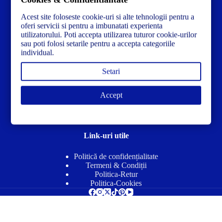
Ai nevoie de ajutor sau ai întrebări?
Contacteză-ne la:
✉️contact@concrete-forma.com
Acest site foloseste cookie-uri si alte tehnologii pentru a
oferi servicii si pentru a imbunatati experienta
utilizatorului. Poti accepta utilizarea tuturor cookie-urilor
Str. Dacia Nr 12 Ineu, Arad 315300 Romania
sau poti folosi setarile pentru a accepta categoriile
individual.
Setari
Accept
Link-uri utile
Politică de confidențialitate
Termeni & Condiții
Politica-Retur
Politica-Cookies