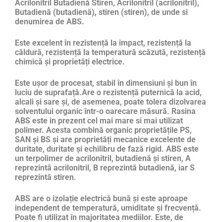
Acrilonitril Butadienă Stiren, Acrilonitril (acrilonitril),
Butadienă (butadienă), stiren (stiren), de unde si
denumirea de ABS.
Este excelent în rezistență la impact, rezistență la
căldură, rezistență la temperatură scăzută, rezistență
chimică și proprietăți electrice.
Este ușor de procesat, stabil în dimensiuni și bun în
luciu de suprafață.Are o rezistență puternică la acid,
alcali și sare și, de asemenea, poate tolera dizolvarea
solventului organic într-o oarecare măsură. Rasina
ABS este in prezent cel mai mare si mai utilizat
polimer. Acesta combină organic proprietățile PS,
SAN și BS și are proprietăți mecanice excelente de
duritate, duritate și echilibru de fază rigid. ABS este
un terpolimer de acrilonitril, butadienă și stiren, A
reprezintă acrilonitril, B reprezintă butadienă, iar S
reprezintă stiren.
ABS are o izolație electrică bună și este aproape
independent de temperatură, umiditate și frecvență.
Poate fi utilizat în majoritatea mediilor. Este, de