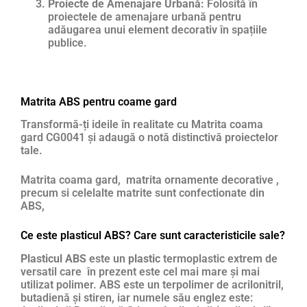
Proiecte de Amenajare Urbană:
Folosită în
proiectele de amenajare urbană pentru
adăugarea unui element decorativ în spațiile
publice.
Matrita ABS pentru coame gard
Transformă-ți ideile în realitate cu Matrita coama
gard CG0041 și adaugă o notă distinctivă proiectelor
tale.
Matrita coama gard, matrita ornamente decorative ,
precum si celelalte matrite sunt confectionate din
ABS,
Ce este plasticul ABS? Care sunt caracteristicile sale?
Plasticul ABS
este un
plastic
termoplastic extrem de
versatil care în prezent este cel mai mare și mai
utilizat polimer. ABS este un terpolimer de acrilonitril,
butadienă și stiren, iar numele său englez este: