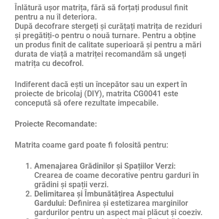
Înlătură ușor matrița, fără să forțați produsul finit
pentru a nu îl deteriora.
După decofrare stergeți și curățați matrița de reziduri
și pregătiți-o pentru o nouă turnare. Pentru a obține
un produs finit de calitate superioară și pentru a mări
durata de viață a matriței recomandăm să ungeți
matrița cu
decofrol
.
Indiferent dacă ești un începător sau un expert în
proiecte de bricolaj (DIY), matrita CG0041 este
concepută să ofere rezultate impecabile.
Proiecte Recomandate:
Matrita coame gard poate fi folosită pentru:
Amenajarea Grădinilor și Spațiilor Verzi:
Crearea de coame decorative pentru garduri în
grădini și spații verzi.
Delimitarea și Îmbunătățirea Aspectului
Gardului:
Definirea și estetizarea marginilor
gardurilor pentru un aspect mai plăcut și coeziv.