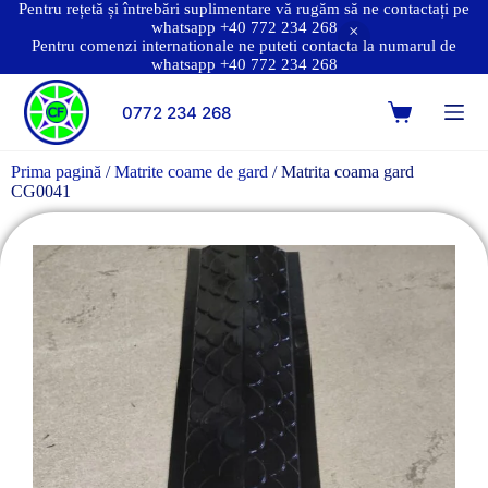
Pentru rețetă și întrebări suplimentare vă rugăm să ne contactați pe
whatsapp +40 772 234 268
Pentru comenzi internationale ne puteti contacta la numarul de
whatsapp +40 772 234 268
0772 234 268
Prima pagină
/
Matrite coame de gard
/ Matrita coama gard
CG0041