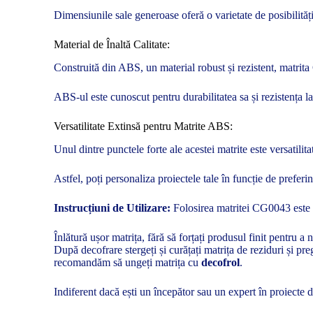
Dimensiunile sale generoase oferă o varietate de posibilităț
Material de Înaltă Calitate:
Construită din ABS, un material robust și rezistent, matrita
ABS-ul este cunoscut pentru durabilitatea sa și rezistența la
Versatilitate Extinsă pentru Matrite ABS:
Unul dintre punctele forte ale acestei matrite este versatil
Astfel, poți personaliza proiectele tale în funcție de preferinț
Instrucțiuni de Utilizare:
Folosirea matritei CG0043 este si
Înlătură ușor matrița, fără să forțați produsul finit pentru a n
După decofrare stergeți și curățați matrița de reziduri și pre
recomandăm să ungeți matrița cu
decofrol
.
Indiferent dacă ești un începător sau un expert în proiecte