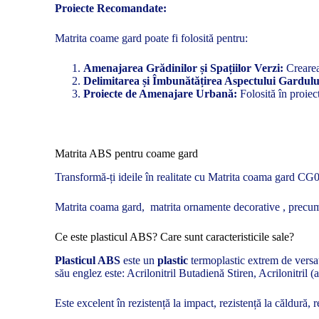
Proiecte Recomandate:
Matrita coame gard poate fi folosită pentru:
Amenajarea Grădinilor și Spațiilor Verzi:
Crearea 
Delimitarea și Îmbunătățirea Aspectului Gardulu
Proiecte de Amenajare Urbană:
Folosită în proiec
Matrita ABS pentru coame gard
Transformă-ți ideile în realitate cu Matrita coama gard CG00
Matrita coama gard, matrita ornamente decorative , precum 
Ce este plasticul ABS? Care sunt caracteristicile sale?
Plasticul ABS
este un
plastic
termoplastic extrem de versati
său englez este: Acrilonitril Butadienă Stiren, Acrilonitril 
Este excelent în rezistență la impact, rezistență la căldură, r