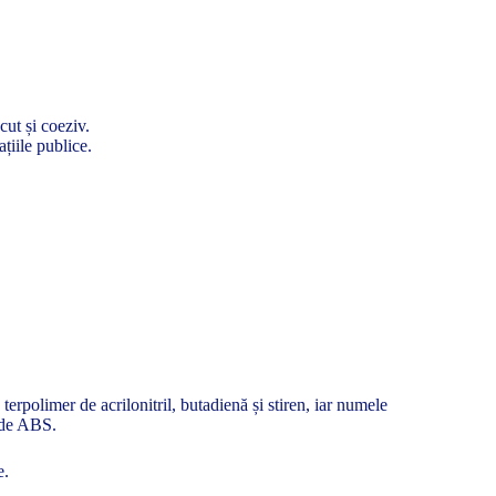
cut și coeziv.
țiile publice.
erpolimer de acrilonitril, butadienă și stiren, iar numele
a de ABS.
e.