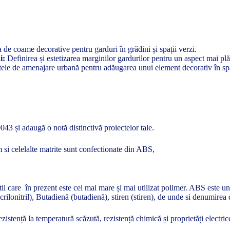
de coame decorative pentru garduri în grădini și spații verzi.
i:
Definirea și estetizarea marginilor gardurilor pentru un aspect mai plă
tele de amenajare urbană pentru adăugarea unui element decorativ în spa
43 și adaugă o notă distinctivă proiectelor tale.
si celelalte matrite sunt confectionate din ABS,
l care în prezent este cel mai mare și mai utilizat polimer. ABS este un t
(acrilonitril), Butadienă (butadienă), stiren (stiren), de unde si denumire
ezistență la temperatură scăzută, rezistență chimică și proprietăți electric