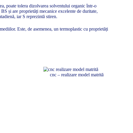
nea, poate tolera dizolvarea solventului organic într-o
BS și are proprietăți mecanice excelente de duritate,
tadienă, iar S reprezintă stiren.
 mediilor. Este, de asemenea, un termoplastic cu proprietăți
cnc – realizare model matrită