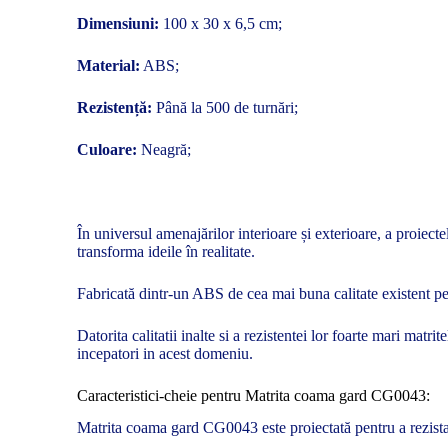
Dimensiuni:
100 x 30 x 6,5 cm;
Material:
ABS;
Rezistență:
Până la 500 de turnări;
Culoare:
Neagră;
În universul amenajărilor interioare și exterioare, a proiect
transforma ideile în realitate.
Fabricată dintr-un ABS de cea mai buna calitate existent pe p
Datorita calitatii inalte si a rezistentei lor foarte mari mat
incepatori in acest domeniu.
Caracteristici-cheie pentru Matrita coama gard CG0043:
Matrita coama gard CG0043 este proiectată pentru a rezista l