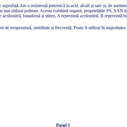
e suprafață.Are o rezistență puternică la acid, alcali și sare și, de aseme
 mai utilizat polimer. Acesta combină organic proprietățile PS, SAN și 
acrilonitril, butadienă și stiren, A reprezintă acrilonitril, B reprezintă bu
t de temperatură, umiditate și frecvență. Poate fi utilizat în majoritatea
Pasul 1