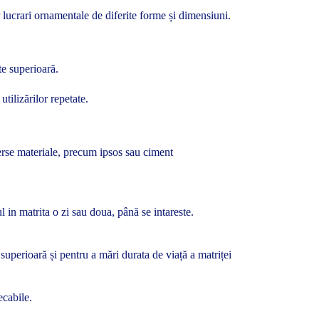
 lucrari ornamentale de diferite forme și dimensiuni.
te superioară.
tilizărilor repetate.
verse materiale, precum ipsos sau ciment
l in matrita o zi sau doua, până se intareste.
 superioară și pentru a mări durata de viață a matriței
ecabile.