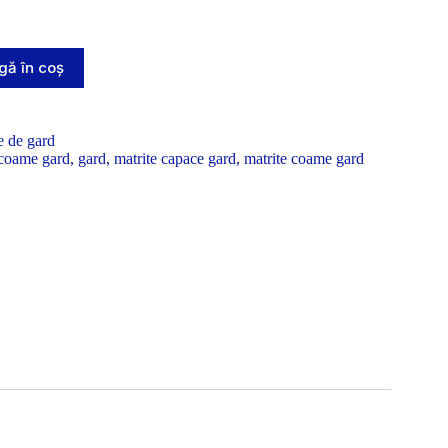
ă în coș
e de gard
coame gard
,
gard
,
matrite capace gard
,
matrite coame gard