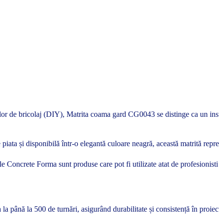
elor de bricolaj (DIY), Matrita coama gard CG0043 se distinge ca un instr
iata și disponibilă într-o elegantă culoare neagră, această matrită reprez
ritele Concrete Forma sunt produse care pot fi utilizate atat de profesionis
a până la 500 de turnări, asigurând durabilitate și consistență în proiect