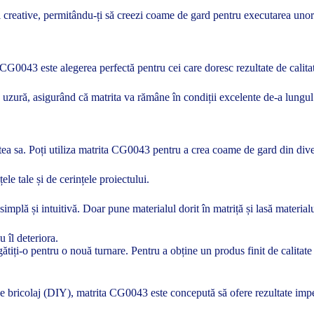
i creative, permitându-ți să creezi coame de gard pentru executarea unor
 CG0043 este alegerea perfectă pentru cei care doresc rezultate de calita
 uzură, asigurând că matrita va rămâne în condiții excelente de-a lungul u
itatea sa. Poți utiliza matrita CG0043 pentru a crea coame de gard din di
ele tale și de cerințele proiectului.
mplă și intuitivă. Doar pune materialul dorit în matriță și lasă materialu
u îl deteriora.
gătiți-o pentru o nouă turnare. Pentru a obține un produs finit de calitate
 de bricolaj (DIY), matrita CG0043 este concepută să ofere rezultate imp