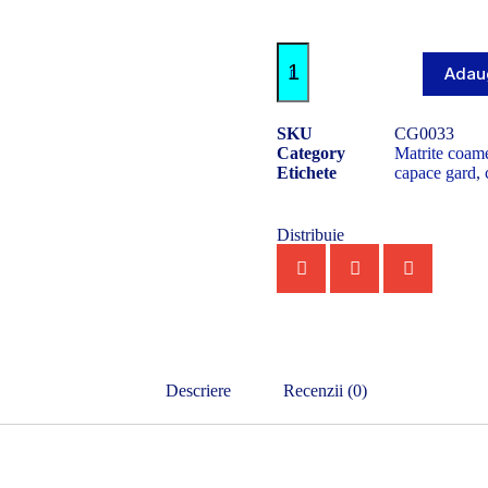
Adaug
SKU
CG0033
Category
Matrite coam
Etichete
capace gard
,
Distribuie
Descriere
Recenzii (0)