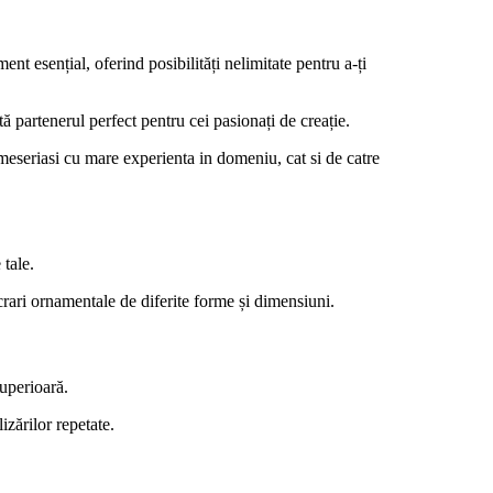
t esențial, oferind posibilități nelimitate pentru a-ți
ă partenerul perfect pentru cei pasionați de creație.
si meseriasi cu mare experienta in domeniu, cat si de catre
 tale.
crari ornamentale de diferite forme și dimensiuni.
superioară.
izărilor repetate.