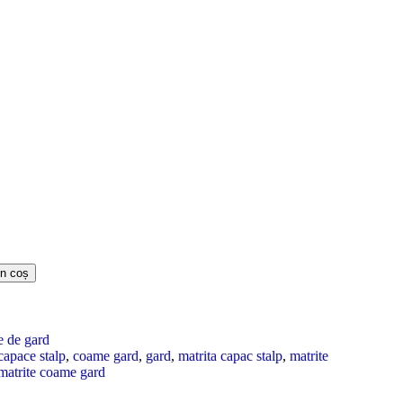
n coș
e de gard
capace stalp
,
coame gard
,
gard
,
matrita capac stalp
,
matrite
matrite coame gard