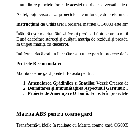
Unul dintre punctele forte ale acestei matrite este versatilita
Astfel, poți personaliza proiectele tale în funcție de preferințele
Instrucțiuni de Utilizare:
Folosirea matritei CG0033 este simplă
Înlătură ușor matrița, fără să forțați produsul finit pentru a nu îl
După decofrare stergeți și curățați matrița de reziduri și pregă
să ungeți matrița cu
decofrol
.
Indiferent dacă ești un începător sau un expert în proiecte de
Proiecte Recomandate:
Matrita coame gard poate fi folosită pentru:
Amenajarea Grădinilor și Spațiilor Verzi:
Crearea de 
Delimitarea și Îmbunătățirea Aspectului Gardului:
D
Proiecte de Amenajare Urbană:
Folosită în proiectel
Matrita ABS pentru coame gard
Transformă-ți ideile în realitate cu Matrita coama gard CG0033 