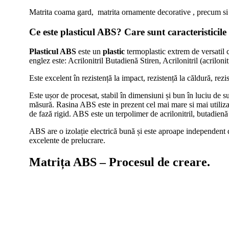
Matrita coama gard, matrita ornamente decorative , precum si 
Ce este plasticul ABS? Care sunt caracteristicile
Plasticul ABS
este un
plastic
termoplastic extrem de versatil c
englez este: Acrilonitril Butadienă Stiren, Acrilonitril (acrilon
Este excelent în rezistență la impact, rezistență la căldură, rezi
Este ușor de procesat, stabil în dimensiuni și bun în luciu de su
măsură. Rasina ABS este in prezent cel mai mare si mai utilizat
de fază rigid. ABS este un terpolimer de acrilonitril, butadienă ș
ABS are o izolație electrică bună și este aproape independent de
excelente de prelucrare.
Matrița ABS – Procesul de creare.