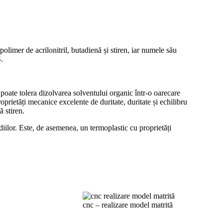
olimer de acrilonitril, butadienă și stiren, iar numele său
S.
, poate tolera dizolvarea solventului organic într-o oarecare
rietăți mecanice excelente de duritate, duritate și echilibru
ă stiren.
diilor. Este, de asemenea, un termoplastic cu proprietăți
cnc – realizare model matrită