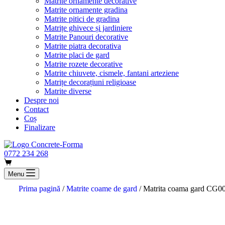
Matrite ornamente decorative
Matrite ornamente gradina
Matrite pitici de gradina
Matrițe ghivece și jardiniere
Matrite Panouri decorative
Matrite piatra decorativa
Matrite placi de gard
Matrite rozete decorative
Matrite chiuvete, cismele, fantani arteziene
Matrițe decorațiuni religioase
Matrite diverse
Despre noi
Contact
Coș
Finalizare
0772 234 268
Menu
Prima pagină
/
Matrite coame de gard
/ Matrita coama gard CG0