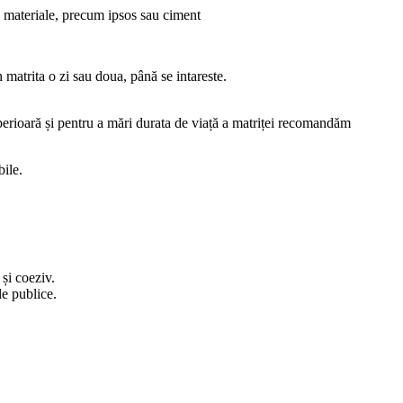
se materiale, precum ipsos sau ciment
 matrita o zi sau doua, până se intareste.
superioară și pentru a mări durata de viață a matriței recomandăm
bile.
și coeziv.
le publice.