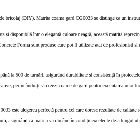
r de bricolaj (DIY), Matrita coama gard CG0033 se distinge ca un instrumen
a și disponibilă într-o elegantă culoare neagră, această matrită reprezint
le Concrete Forma sunt produse care pot fi utilizate atat de profesionisti 
nă la 500 de turnări, asigurând durabilitate și consistență în proiectele
reative, permitându-ți să creezi coame de gard pentru executarea unor lu
0033 este alegerea perfectă pentru cei care doresc rezultate de calitate 
ură, asigurând că matrita va rămâne în condiții excelente de-a lungul util