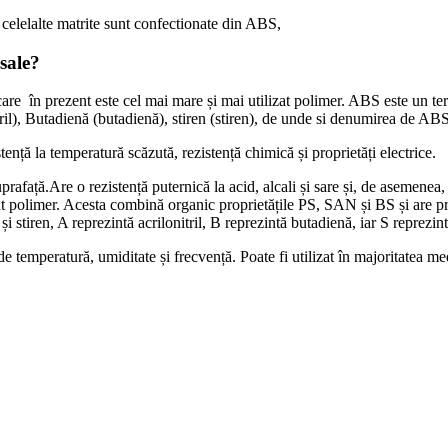
celelalte matrite sunt confectionate din ABS,
 sale?
are în prezent este cel mai mare și mai utilizat polimer. ABS este un terp
itril), Butadienă (butadienă), stiren (stiren), de unde si denumirea de AB
stență la temperatură scăzută, rezistență chimică și proprietăți electrice.
prafață.Are o rezistență puternică la acid, alcali și sare și, de asemenea
 polimer. Acesta combină organic proprietățile PS, SAN și BS și are prop
i stiren, A reprezintă acrilonitril, B reprezintă butadienă, iar S reprezint
 temperatură, umiditate și frecvență. Poate fi utilizat în majoritatea me