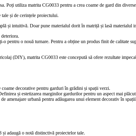
tea sa. Poți utiliza matrita CG0033 pentru a crea coame de gard din diver
 tale și de cerințele proiectului.
 și intuitivă. Doar pune materialul dorit în matriță și lasă materialul in
 deteriora.
tiți-o pentru o nouă turnare. Pentru a obține un produs finit de calitate 
 bricolaj (DIY), matrita CG0033 este concepută să ofere rezultate impeca
coame decorative pentru garduri în grădini și spații verzi.
efinirea și estetizarea marginilor gardurilor pentru un aspect mai plăcut 
e de amenajare urbană pentru adăugarea unui element decorativ în spații
și adaugă o notă distinctivă proiectelor tale.