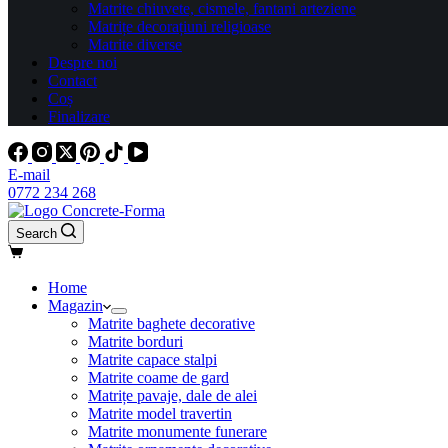
Matrite chiuvete, cismele, fantani arteziene
Matrițe decorațiuni religioase
Matrite diverse
Despre noi
Contact
Coș
Finalizare
E-mail
0772 234 268
Search
Home
Magazin
Matrite baghete decorative
Matrite borduri
Matrite capace stalpi
Matrite coame de gard
Matrițe pavaje, dale de alei
Matrite model travertin
Matrite monumente funerare