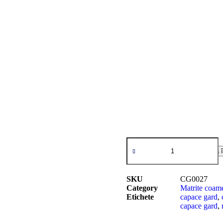
Adaugă î
SKU
CG0027
Category
Matrite coam
Etichete
capace gard
,
capace gard
,