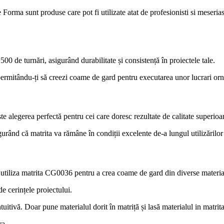
ete Forma sunt produse care pot fi utilizate atat de profesionisti si meseri
0 de turnări, asigurând durabilitate și consistență în proiectele tale.
 permitându-ți să creezi coame de gard pentru executarea unor lucrari or
e alegerea perfectă pentru cei care doresc rezultate de calitate superioa
gurând că matrita va rămâne în condiții excelente de-a lungul utilizărilor
Poți utiliza matrita CG0036 pentru a crea coame de gard din diverse mater
de cerințele proiectului.
itivă. Doar pune materialul dorit în matriță și lasă materialul in matrita
ra.