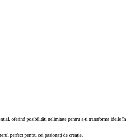
al, oferind posibilități nelimitate pentru a-ți transforma ideile în
erul perfect pentru cei pasionați de creație.