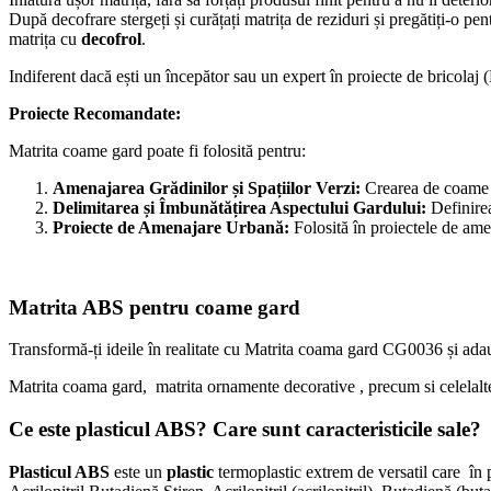
După decofrare stergeți și curățați matrița de reziduri și pregătiți-o p
matrița cu
decofrol
.
Indiferent dacă ești un începător sau un expert în proiecte de bricola
Proiecte Recomandate:
Matrita coame gard poate fi folosită pentru:
Amenajarea Grădinilor și Spațiilor Verzi:
Crearea de coame de
Delimitarea și Îmbunătățirea Aspectului Gardului:
Definirea
Proiecte de Amenajare Urbană:
Folosită în proiectele de ame
Matrita ABS pentru coame gard
Transformă-ți ideile în realitate cu Matrita coama gard CG0036 și adaug
Matrita coama gard, matrita ornamente decorative , precum si celelalt
Ce este plasticul ABS? Care sunt caracteristicile sale?
Plasticul ABS
este un
plastic
termoplastic extrem de versatil care în p