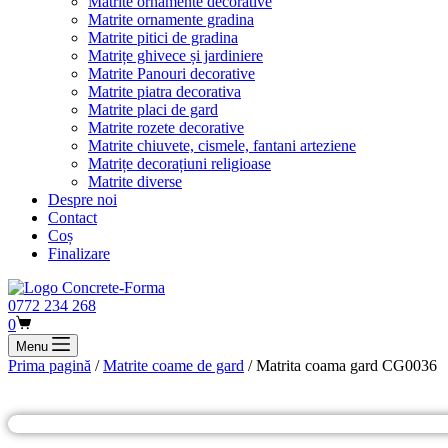
Matrite ornamente decorative
Matrite ornamente gradina
Matrite pitici de gradina
Matrițe ghivece și jardiniere
Matrite Panouri decorative
Matrite piatra decorativa
Matrite placi de gard
Matrite rozete decorative
Matrite chiuvete, cismele, fantani arteziene
Matrițe decorațiuni religioase
Matrite diverse
Despre noi
Contact
Coș
Finalizare
0772 234 268
Coș
0
de
Menu
cumpărături
Prima pagină
/
Matrite coame de gard
/ Matrita coama gard CG0036