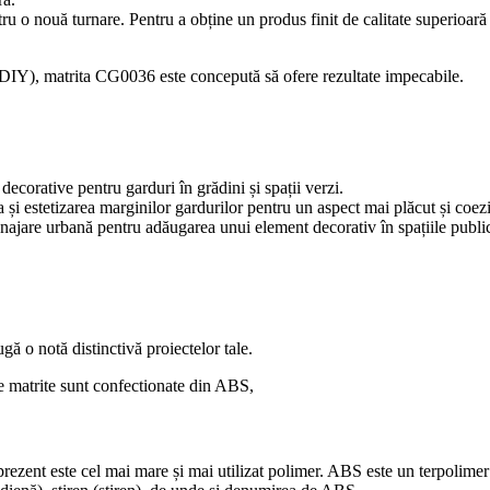
entru o nouă turnare. Pentru a obține un produs finit de calitate superioa
j (DIY), matrita CG0036 este concepută să ofere rezultate impecabile.
corative pentru garduri în grădini și spații verzi.
 și estetizarea marginilor gardurilor pentru un aspect mai plăcut și coezi
najare urbană pentru adăugarea unui element decorativ în spațiile publi
ă o notă distinctivă proiectelor tale.
e matrite sunt confectionate din ABS,
rezent este cel mai mare și mai utilizat polimer. ABS este un terpolimer d