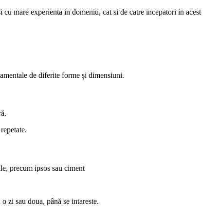
asi cu mare experienta in domeniu, cat si de catre incepatori in acest
namentale de diferite forme și dimensiuni.
ră.
 repetate.
iale, precum ipsos sau ciment
 o zi sau doua, până se intareste.