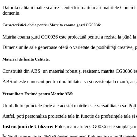
Datorita calitatii inalte si a rezistentei lor foarte mari matritele Concr
domeniu.
Caracteristici-cheie pentru Matrita coama gard CG0036:
Matrita coama gard CG0036 este proiectată pentru a rezista la până la 50
Dimensiunile sale generoase oferă o varietate de posibilități creative,
Material de Înaltă Calitate:
Construită din ABS, un material robust și rezistent, matrita CG0036 est
ABS-ul este cunoscut pentru durabilitatea sa și rezistența la uzură, asi
Versatilitate Extinsă pentru Matrite ABS:
Unul dintre punctele forte ale acestei matrite este versatilitatea sa. 
Astfel, poți personaliza proiectele tale în funcție de preferințele tale și 
Instrucțiuni de Utilizare:
Folosirea matritei CG0036 este simplă și intu
Înlătură ușor matrița, fără să forțați produsul finit pentru a nu îl deterio