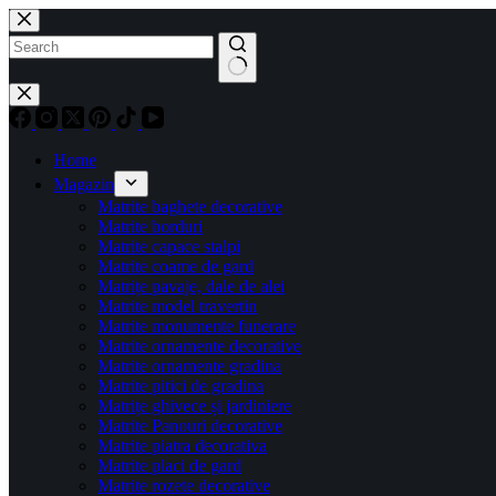
Sari
la
conținut
Niciun
rezultat
Home
Magazin
Matrite baghete decorative
Matrite borduri
Matrite capace stalpi
Matrite coame de gard
Matrițe pavaje, dale de alei
Matrite model travertin
Matrite monumente funerare
Matrite ornamente decorative
Matrite ornamente gradina
Matrite pitici de gradina
Matrițe ghivece și jardiniere
Matrite Panouri decorative
Matrite piatra decorativa
Matrite placi de gard
Matrite rozete decorative