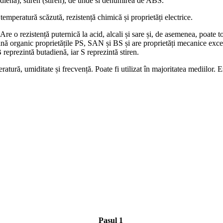
tadienă), stiren (stiren), de unde si denumirea de ABS.
 temperatură scăzută, rezistență chimică și proprietăți electrice.
.Are o rezistență puternică la acid, alcali și sare și, de asemenea, poate
ă organic proprietățile PS, SAN și BS și are proprietăți mecanice excele
 B reprezintă butadienă, iar S reprezintă stiren.
tură, umiditate și frecvență. Poate fi utilizat în majoritatea mediilor. 
Pasul 1