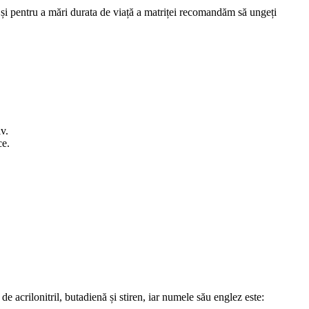
ră și pentru a mări durata de viață a matriței recomandăm să ungeți
v.
ce.
e acrilonitril, butadienă și stiren, iar numele său englez este: