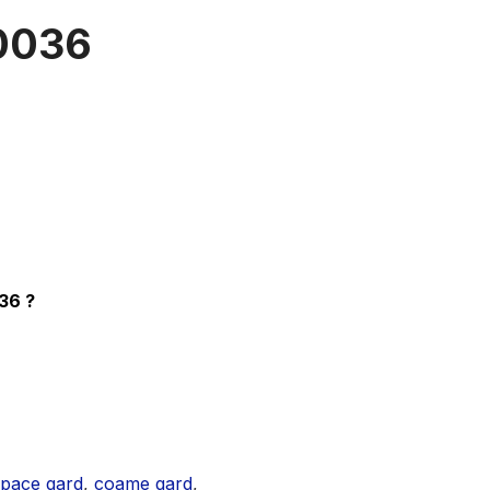
G0036
36 ?
pace gard
,
coame gard
,