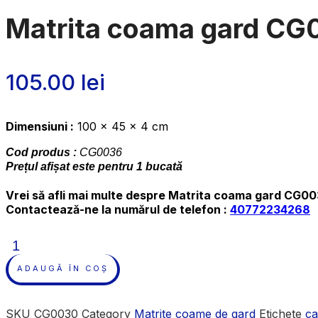
Matrita coama gard C
105.00
lei
Dimensiuni :
100 x 45 x 4 cm
Cod produs :
CG0036
Prețul afișat este pentru 1 bucată
Vrei să afli mai multe despre
Matrita coama gard CG00
Contactează-ne la numărul de telefon :
40772234268
Cantitate
Matrita
coama
ADAUGĂ ÎN COȘ
gard
CG0036
SKU
CG0030
Category
Matrite coame de gard
Etichete
ca