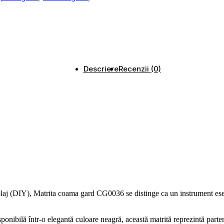
Descriere
Recenzii (0)
colaj (DIY), Matrita coama gard CG0036 se distinge ca un instrument esenți
ponibilă într-o elegantă culoare neagră, această matrită reprezintă parten