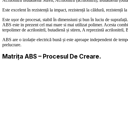
Acrilonitril Butadienă Stiren, Acrilonitril (acrilonitril), Butadienă (bu
Este excelent în rezistență la impact, rezistență la căldură, rezistență la
Este ușor de procesat, stabil în dimensiuni și bun în luciu de suprafață
ABS este in prezent cel mai mare si mai utilizat polimer. Acesta combin
terpolimer de acrilonitril, butadienă și stiren, A reprezintă acrilonitril,
ABS are o izolație electrică bună și este aproape independent de tempera
prelucrare.
Matrița ABS – Procesul De Creare.