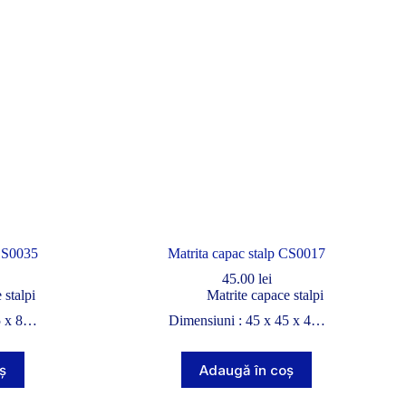
 CS0035
Matrita capac stalp CS0017
45.00
lei
 stalpi
Matrite capace stalpi
5 x 8…
Dimensiuni : 45 x 45 x 4…
ș
Adaugă în coș