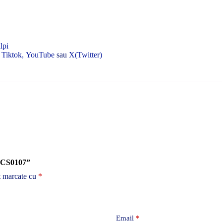
lpi
,
Tiktok,
YouTube
sau
X(Twitter)
p CS0107”
t marcate cu
*
Email
*