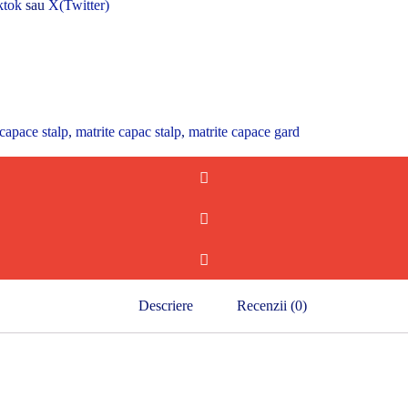
ktok
sau
X(Twitter)
capace stalp
,
matrite capac stalp
,
matrite capace gard
Descriere
Recenzii (0)