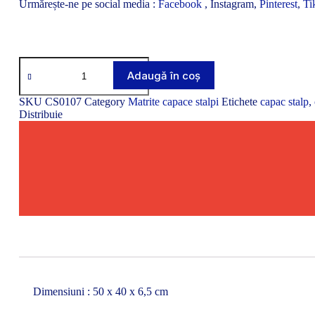
Urmărește-ne pe social media :
Facebook
, Instagram,
Pinterest
,
Ti
Cantitate
Matrita
Adaugă în coș
capac
stalp
SKU
CS0107
Category
Matrite capace stalpi
Etichete
capac stalp
,
CS0107
Distribuie
Dimensiuni : 50 x 40 x 6,5 cm