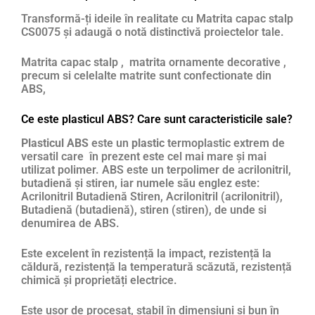
Transformă-ți ideile în realitate cu Matrita capac stalp
CS0075 și adaugă o notă distinctivă proiectelor tale.
Matrita capac stalp , matrita ornamente decorative ,
precum si celelalte matrite sunt confectionate din
ABS,
Ce este plasticul ABS? Care sunt caracteristicile sale?
Plasticul ABS
este un
plastic
termoplastic extrem de
versatil care în prezent este cel mai mare și mai
utilizat polimer. ABS este un terpolimer de acrilonitril,
butadienă și stiren, iar numele său englez este:
Acrilonitril Butadienă Stiren, Acrilonitril (acrilonitril),
Butadienă (butadienă), stiren (stiren), de unde si
denumirea de ABS.
Este excelent în rezistență la impact, rezistență la
căldură, rezistență la temperatură scăzută, rezistență
chimică și proprietăți electrice.
Este ușor de procesat, stabil în dimensiuni și bun în