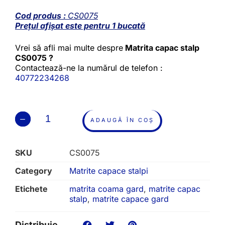
Cod produs :
CS0075
Prețul afișat este pentru 1 bucată
Vrei să afli mai multe despre
Matrita capac stalp
CS0075 ?
Contactează-ne la numărul de telefon :
40772234268
ADAUGĂ ÎN COȘ
SKU
CS0075
Category
Matrite capace stalpi
Etichete
matrita coama gard
,
matrite capac
stalp
,
matrite capace gard
Distribuie