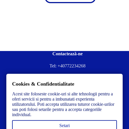
Contactează-ne
Tel:
+40772234268
Ai nevoie de ajutor sau ai întrebări?
Cookies & Confidentialitate
Contacteză-ne la:
✉️contact@concrete-forma.com
Acest site foloseste cookie-uri si alte tehnologii pentru a
Str. Dacia Nr 12 Ineu, Arad 315300 Romania
oferi servicii si pentru a imbunatati experienta
utilizatorului. Poti accepta utilizarea tuturor cookie-urilor
sau poti folosi setarile pentru a accepta categoriile
individual.
Setari