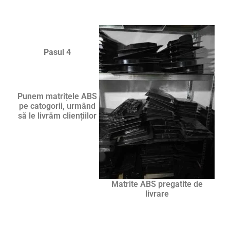
Pasul 4
Punem matrițele ABS
pe catogorii, urmând
să le livrăm cliențiilor
Matrite ABS pregatite de
livrare