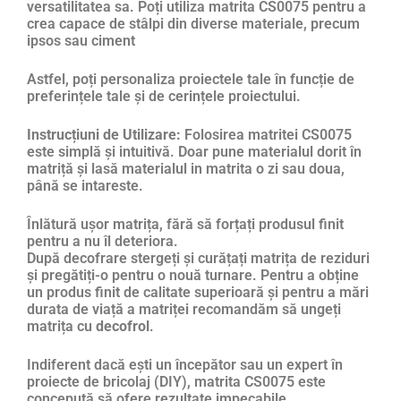
versatilitatea sa. Poți utiliza matrita CS0075 pentru a
crea capace de stâlpi din diverse materiale, precum
ipsos sau ciment
Astfel, poți personaliza proiectele tale în funcție de
preferințele tale și de cerințele proiectului.
Instrucțiuni de Utilizare:
Folosirea matritei CS0075
este simplă și intuitivă. Doar pune materialul dorit în
matriță și lasă materialul in matrita o zi sau doua,
până se intareste.
Înlătură ușor matrița, fără să forțați produsul finit
pentru a nu îl deteriora.
După decofrare stergeți și curățați matrița de reziduri
și pregătiți-o pentru o nouă turnare. Pentru a obține
un produs finit de calitate superioară și pentru a mări
durata de viață a matriței recomandăm să ungeți
matrița cu
decofrol
.
Indiferent dacă ești un începător sau un expert în
proiecte de bricolaj (DIY), matrita CS0075 este
concepută să ofere rezultate impecabile.