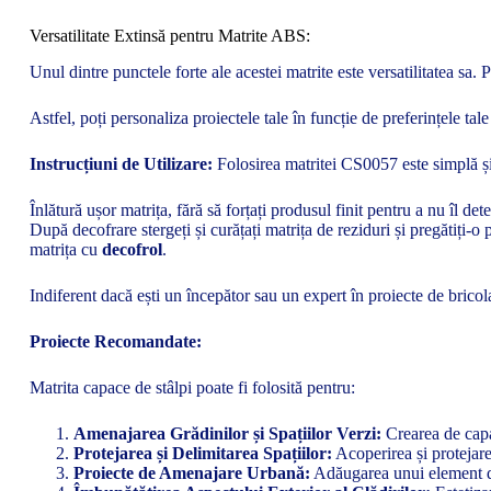
Versatilitate Extinsă pentru Matrite ABS:
Unul dintre punctele forte ale acestei matrite este versatilitatea sa
Astfel, poți personaliza proiectele tale în funcție de preferințele tale
Instrucțiuni de Utilizare:
Folosirea matritei CS0057 este simplă și i
Înlătură ușor matrița, fără să forțați produsul finit pentru a nu îl dete
După decofrare stergeți și curățați matrița de reziduri și pregătiți-
matrița cu
decofrol
.
Indiferent dacă ești un începător sau un expert în proiecte de bric
Proiecte Recomandate:
Matrita capace de stâlpi poate fi folosită pentru:
Amenajarea Grădinilor și Spațiilor Verzi:
Crearea de capac
Protejarea și Delimitarea Spațiilor:
Acoperirea și protejarea
Proiecte de Amenajare Urbană:
Adăugarea unui element dec