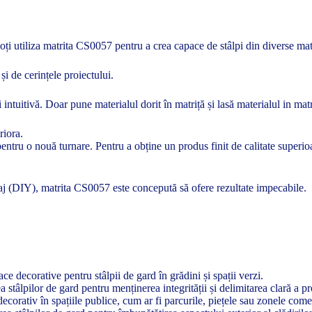
. Poți utiliza matrita CS0057 pentru a crea capace de stâlpi din diverse m
 și de cerințele proiectului.
ntuitivă. Doar pune materialul dorit în matriță și lasă materialul in matr
riora.
o pentru o nouă turnare. Pentru a obține un produs finit de calitate super
olaj (DIY), matrita CS0057 este concepută să ofere rezultate impecabile.
e decorative pentru stâlpii de gard în grădini și spații verzi.
 stâlpilor de gard pentru menținerea integrității și delimitarea clară a pro
orativ în spațiile publice, cum ar fi parcurile, piețele sau zonele come