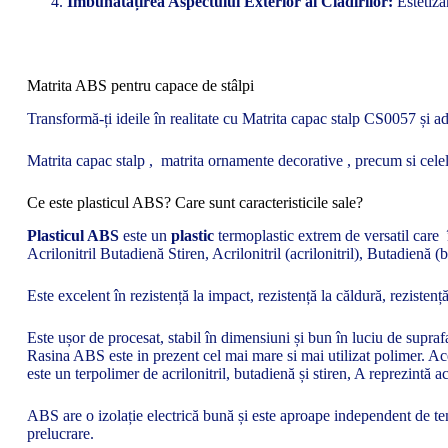
Îmbunătățirea Aspectului Exterior al Clădirilor:
Estetizar
Matrita ABS pentru capace de stâlpi
Transformă-ți ideile în realitate cu Matrita capac stalp CS0057 și ad
Matrita capac stalp , matrita ornamente decorative , precum si cele
Ce este plasticul ABS? Care sunt caracteristicile sale?
Plasticul ABS
este un
plastic
termoplastic extrem de versatil care î
Acrilonitril Butadienă Stiren, Acrilonitril (acrilonitril), Butadienă 
Este excelent în rezistență la impact, rezistență la căldură, rezistenț
Este ușor de procesat, stabil în dimensiuni și bun în luciu de supraf
Rasina ABS este in prezent cel mai mare si mai utilizat polimer. Ac
este un terpolimer de acrilonitril, butadienă și stiren, A reprezintă ac
ABS are o izolație electrică bună și este aproape independent de tem
prelucrare.