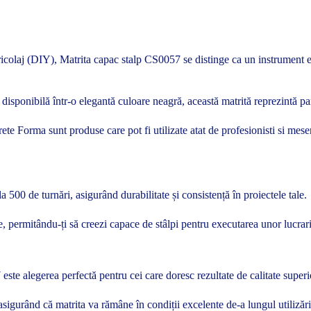
ricolaj (DIY), Matrita capac stalp CS0057 se distinge ca un instrument ese
disponibilă într-o elegantă culoare neagră, această matrită reprezintă par
ncrete Forma sunt produse care pot fi utilizate atat de profesionisti si me
 500 de turnări, asigurând durabilitate și consistență în proiectele tale.
ve, permitându-ți să creezi capace de stâlpi pentru executarea unor lucrar
este alegerea perfectă pentru cei care doresc rezultate de calitate superi
asigurând că matrita va rămâne în condiții excelente de-a lungul utilizări