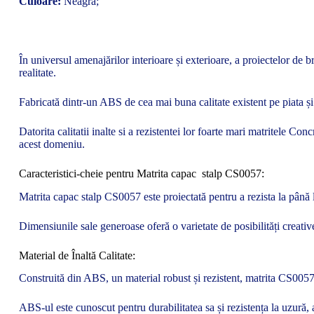
Culoare:
Neagră;
În universul amenajărilor interioare și exterioare, a proiectelor de b
realitate.
Fabricată dintr-un ABS de cea mai buna calitate existent pe piata și 
Datorita calitatii inalte si a rezistentei lor foarte mari matritele Co
acest domeniu.
Caracteristici-cheie pentru Matrita capac stalp CS0057:
Matrita capac stalp CS0057 este proiectată pentru a rezista la până la
Dimensiunile sale generoase oferă o varietate de posibilități creati
Material de Înaltă Calitate:
Construită din ABS, un material robust și rezistent, matrita CS0057 
ABS-ul este cunoscut pentru durabilitatea sa și rezistența la uzură, 