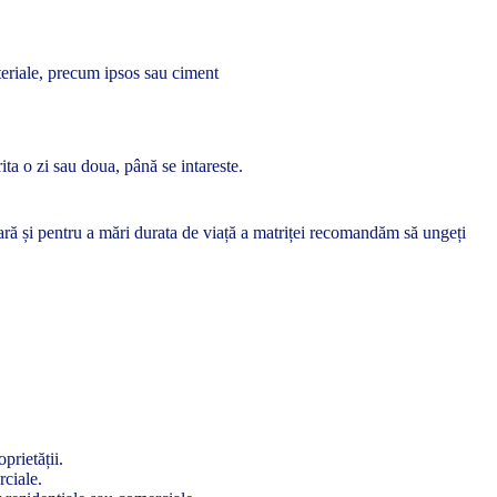
ateriale, precum ipsos sau ciment
ita o zi sau doua, până se intareste.
ioară și pentru a mări durata de viață a matriței recomandăm să ungeți
prietății.
rciale.