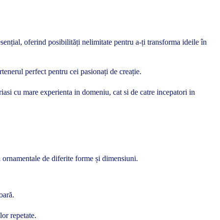
nțial, oferind posibilități nelimitate pentru a-ți transforma ideile în
tenerul perfect pentru cei pasionați de creație.
seriasi cu mare experienta in domeniu, cat si de catre incepatori in
i ornamentale de diferite forme și dimensiuni.
oară.
lor repetate.