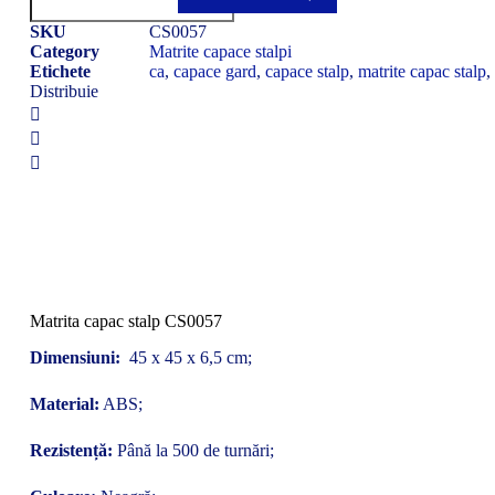
capac
stalp
SKU
CS0057
CS0057
Category
Matrite capace stalpi
Etichete
ca
,
capace gard
,
capace stalp
,
matrite capac stalp
,
Distribuie
Matrita capac stalp CS0057
Dimensiuni:
45 x 45 x 6,5 cm;
Material:
ABS;
Rezistență:
Până la 500 de turnări;