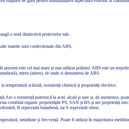
ea stâlpilor de gard pentru îmbunătățirea aspectului exterior al clădirilo
augă o notă distinctivă proiectelor tale.
lalte matrite sunt confectionate din ABS,
n prezent este cel mai mare și mai utilizat polimer. ABS este un terpolime
(butadienă), stiren (stiren), de unde si denumirea de ABS.
ă la temperatură scăzută, rezistență chimică și proprietăți electrice.
ață.Are o rezistență puternică la acid, alcali și sare și, de asemenea, poa
esta combină organic proprietățile PS, SAN și BS și are proprietăți mecan
rilonitril, B reprezintă butadienă, iar S reprezintă stiren.
peratură, umiditate și frecvență. Poate fi utilizat în majoritatea mediilo