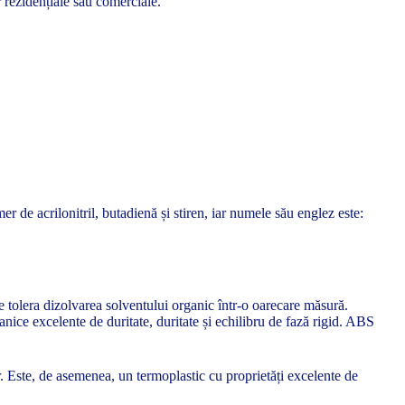
r rezidențiale sau comerciale.
r de acrilonitril, butadienă și stiren, iar numele său englez este:
te tolera dizolvarea solventului organic într-o oarecare măsură.
ice excelente de duritate, duritate și echilibru de fază rigid. ABS
r. Este, de asemenea, un termoplastic cu proprietăți excelente de