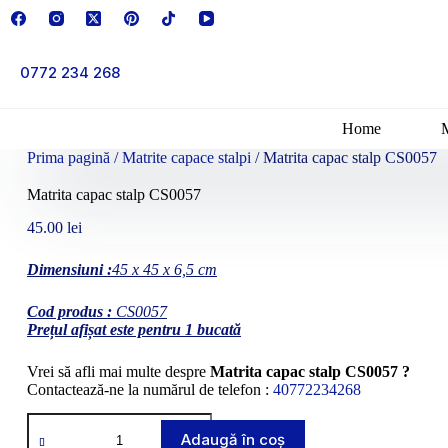
Sari
la
conținut
0772 234 268
Home
Prima pagină
/
Matrite capace stalpi
/ Matrita capac stalp CS0057
Matrita capac stalp CS0057
45.00
lei
Dimensiuni :
45 x 45 x 6,5 cm
Cod produs :
CS0057
Prețul afișat este pentru 1 bucată
Vrei să afli mai multe despre
Matrita capac stalp CS0057 ?
Contactează-ne la numărul de telefon :
40772234268
Cantitate
Matrita
Adaugă în coș