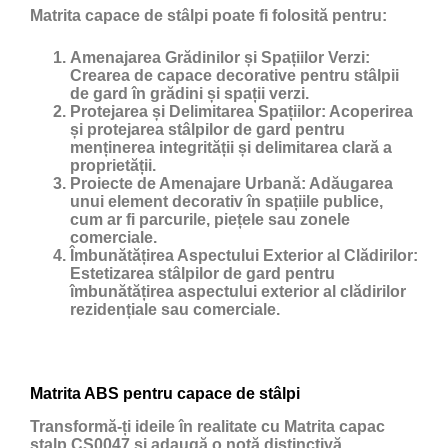
Matrita capace de stâlpi poate fi folosită pentru:
Amenajarea Grădinilor și Spațiilor Verzi:
Crearea de capace decorative pentru stâlpii
de gard în grădini și spații verzi.
Protejarea și Delimitarea Spațiilor:
Acoperirea
și protejarea stâlpilor de gard pentru
menținerea integrității și delimitarea clară a
proprietății.
Proiecte de Amenajare Urbană:
Adăugarea
unui element decorativ în spațiile publice,
cum ar fi parcurile, piețele sau zonele
comerciale.
Îmbunătățirea Aspectului Exterior al Clădirilor:
Estetizarea stâlpilor de gard pentru
îmbunătățirea aspectului exterior al clădirilor
rezidențiale sau comerciale.
Matrita ABS pentru capace de stâlpi
Transformă-ți ideile în realitate cu Matrita capac
stalp CS0047 și adaugă o notă distinctivă