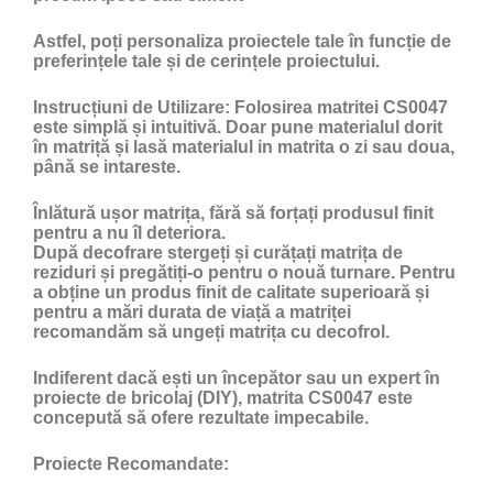
Astfel, poți personaliza proiectele tale în funcție de
preferințele tale și de cerințele proiectului.
Instrucțiuni de Utilizare:
Folosirea matritei CS0047
este simplă și intuitivă. Doar pune materialul dorit
în matriță și lasă materialul in matrita o zi sau doua,
până se intareste.
Înlătură ușor matrița, fără să forțați produsul finit
pentru a nu îl deteriora.
După decofrare stergeți și curățați matrița de
reziduri și pregătiți-o pentru o nouă turnare. Pentru
a obține un produs finit de calitate superioară și
pentru a mări durata de viață a matriței
recomandăm să ungeți matrița cu
decofrol
.
Indiferent dacă ești un începător sau un expert în
proiecte de bricolaj (DIY), matrita CS0047 este
concepută să ofere rezultate impecabile.
Proiecte Recomandate: