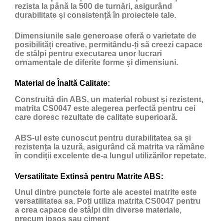
rezista la până la 500 de turnări, asigurând
durabilitate și consistență în proiectele tale.
Dimensiunile sale generoase oferă o varietate de
posibilități creative, permitându-ți să creezi capace
de stâlpi pentru executarea unor lucrari
ornamentale de diferite forme și dimensiuni.
Material de Înaltă Calitate:
Construită din ABS, un material robust și rezistent,
matrita CS0047 este alegerea perfectă pentru cei
care doresc rezultate de calitate superioară.
ABS-ul este cunoscut pentru durabilitatea sa și
rezistența la uzură, asigurând că matrita va rămâne
în condiții excelente de-a lungul utilizărilor repetate.
Versatilitate Extinsă pentru Matrite ABS:
Unul dintre punctele forte ale acestei matrite este
versatilitatea sa. Poți utiliza matrita CS0047 pentru
a crea capace de stâlpi din diverse materiale,
precum ipsos sau ciment