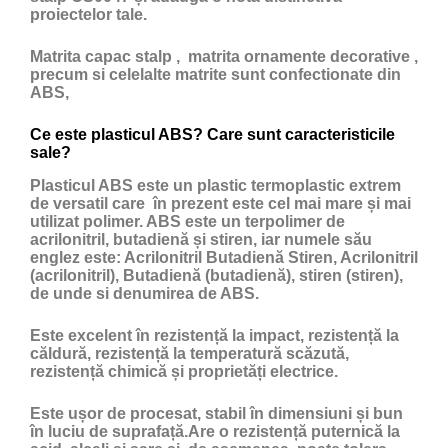
proiectelor tale.
Matrita capac stalp , matrita ornamente decorative ,
precum si celelalte matrite sunt confectionate din
ABS,
Ce este plasticul ABS? Care sunt caracteristicile
sale?
Plasticul ABS
este un
plastic
termoplastic extrem
de versatil care în prezent este cel mai mare și mai
utilizat polimer. ABS este un terpolimer de
acrilonitril, butadienă și stiren, iar numele său
englez este: Acrilonitril Butadienă Stiren, Acrilonitril
(acrilonitril), Butadienă (butadienă), stiren (stiren),
de unde si denumirea de ABS.
Este excelent în rezistență la impact, rezistență la
căldură, rezistență la temperatură scăzută,
rezistență chimică și proprietăți electrice.
Este ușor de procesat, stabil în dimensiuni și bun
în luciu de suprafață.Are o rezistență puternică la