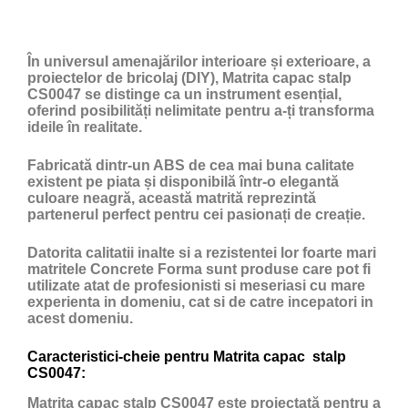
În universul amenajărilor interioare și exterioare, a
proiectelor de bricolaj (DIY), Matrita capac stalp
CS0047 se distinge ca un instrument esențial,
oferind posibilități nelimitate pentru a-ți transforma
ideile în realitate.
Fabricată dintr-un ABS de cea mai buna calitate
existent pe piata și disponibilă într-o elegantă
culoare neagră, această matrită reprezintă
partenerul perfect pentru cei pasionați de creație.
Datorita calitatii inalte si a rezistentei lor foarte mari
matritele Concrete Forma sunt produse care pot fi
utilizate atat de profesionisti si meseriasi cu mare
experienta in domeniu, cat si de catre incepatori in
acest domeniu.
Caracteristici-cheie pentru Matrita capac stalp
CS0047:
Matrita capac stalp CS0047 este proiectată pentru a