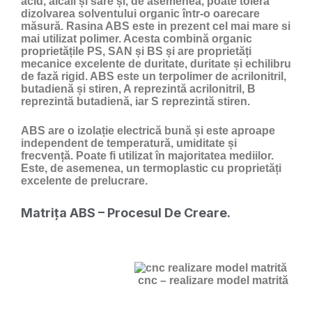
acid, alcali și sare și, de asemenea, poate tolera
dizolvarea solventului organic într-o oarecare
măsură. Rasina ABS este in prezent cel mai mare si
mai utilizat polimer. Acesta combină organic
proprietățile PS, SAN și BS și are proprietăți
mecanice excelente de duritate, duritate și echilibru
de fază rigid. ABS este un terpolimer de acrilonitril,
butadienă și stiren, A reprezintă acrilonitril, B
reprezintă butadienă, iar S reprezintă stiren.
ABS are o izolație electrică bună și este aproape
independent de temperatură, umiditate și
frecvență. Poate fi utilizat în majoritatea mediilor.
Este, de asemenea, un termoplastic cu proprietăți
excelente de prelucrare.
Matrița ABS – Procesul De Creare.
cnc – realizare model matrită