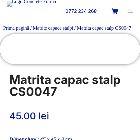
0772 234 268
Prima pagină
/
Matrite capace stalpi
/ Matrita capac stalp CS0047
Matrita capac stalp
CS0047
45.00
lei
Dimensiuni
: 45 x 45 x 8 cm