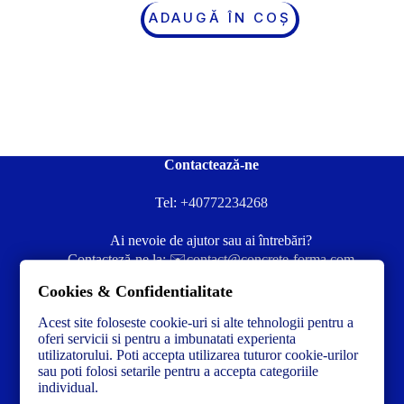
ADAUGĂ ÎN COȘ
Contactează-ne
Tel:
+40772234268
Ai nevoie de ajutor sau ai întrebări?
Contacteză-ne la:
✉️contact@concrete-forma.com
Cookies & Confidentialitate
Str. Dacia Nr 12 Ineu, Arad 315300 Romania
Acest site foloseste cookie-uri si alte tehnologii pentru a
oferi servicii si pentru a imbunatati experienta
utilizatorului. Poti accepta utilizarea tuturor cookie-urilor
sau poti folosi setarile pentru a accepta categoriile
individual.