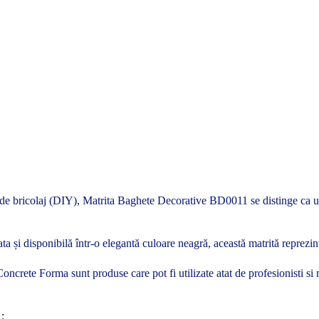
r de bricolaj (DIY), Matrita Baghete Decorative BD0011 se distinge ca un 
a și disponibilă într-o elegantă culoare neagră, această matrită reprezint
le Concrete Forma sunt produse care pot fi utilizate atat de profesionisti 
: