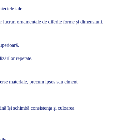
iectele tale.
r lucrari ornamentale de diferite forme și dimensiuni.
uperioară.
izărilor repetate.
iverse materiale, precum ipsos sau ciment
ână își schimbă consistența și culoarea.
ile.