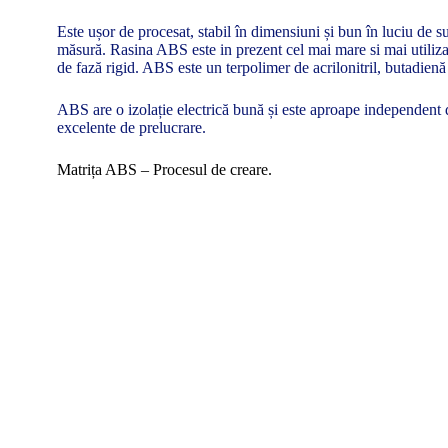
Este ușor de procesat, stabil în dimensiuni și bun în luciu de su
măsură. Rasina ABS este in prezent cel mai mare si mai utilizat
de fază rigid. ABS este un terpolimer de acrilonitril, butadienă ș
ABS are o izolație electrică bună și este aproape independent de
excelente de prelucrare.
Matrița ABS – Procesul de creare.