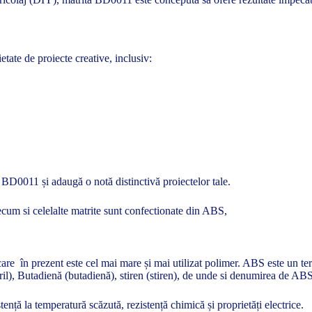
tate de proiecte creative, inclusiv:
 BD0011 și adaugă o notă distinctivă proiectelor tale.
cum si celelalte matrite sunt confectionate din ABS,
are în prezent este cel mai mare și mai utilizat polimer. ABS este un terp
itril), Butadienă (butadienă), stiren (stiren), de unde si denumirea de AB
stență la temperatură scăzută, rezistență chimică și proprietăți electrice.