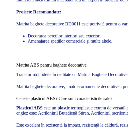
Proiecte Recomandate:
Matrita baghete decorative BD0011 este potrivită pentru o varie
Decorarea pereților interiori sau exteriori
Amenajarea spațiilor comerciale și multe altele.
Matrita ABS pentru baghete decorative
Transformă-ți ideile în realitate cu Matrita Baghete Decorative
Matrita baghete decorative, matrita ornamente decorative , pre
Ce este plasticul ABS? Care sunt caracteristicile sale?
Plasticul ABS
este un
plastic
termoplastic extrem de versatil c
englez este: Acrilonitril Butadienă Stiren, Acrilonitril (acrilon
Este excelent în rezistență la impact, rezistență la căldură, rezi