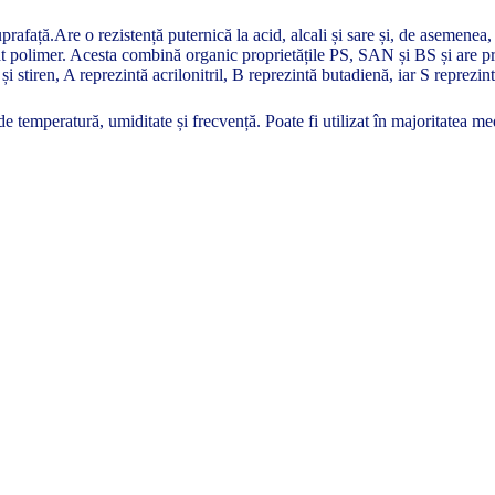
prafață.Are o rezistență puternică la acid, alcali și sare și, de asemenea
 polimer. Acesta combină organic proprietățile PS, SAN și BS și are prop
i stiren, A reprezintă acrilonitril, B reprezintă butadienă, iar S reprezint
 temperatură, umiditate și frecvență. Poate fi utilizat în majoritatea me