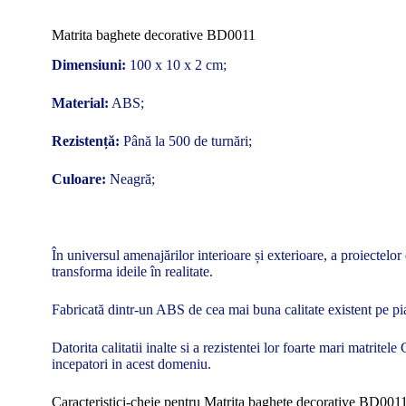
Matrita baghete decorative BD0011
Dimensiuni:
100 x 10 x 2 cm;
Material:
ABS;
Rezistență:
Până la 500 de turnări;
Culoare:
Neagră;
În universul amenajărilor interioare și exterioare, a proiectelo
transforma ideile în realitate.
Fabricată dintr-un ABS de cea mai buna calitate existent pe piat
Datorita calitatii inalte si a rezistentei lor foarte mari matrite
incepatori in acest domeniu.
Caracteristici-cheie pentru Matrita baghete decorative BD0011