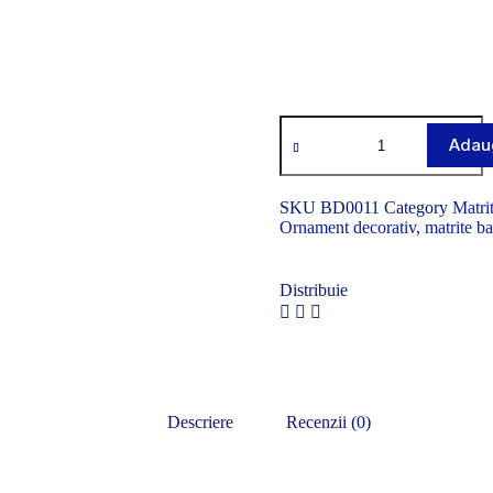
Adaug
SKU
BD0011
Category
Matri
Ornament decorativ
,
matrite b
Distribuie
Descriere
Recenzii (0)