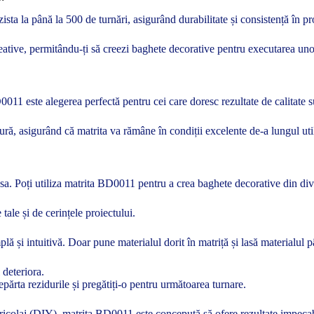
ta la până la 500 de turnări, asigurând durabilitate și consistență în pro
reative, permitându-ți să creezi baghete decorative pentru executarea uno
0011 este alegerea perfectă pentru cei care doresc rezultate de calitate s
ură, asigurând că matrita va rămâne în condiții excelente de-a lungul util
ea sa. Poți utiliza matrita BD0011 pentru a crea baghete decorative din d
 tale și de cerințele proiectului.
ă și intuitivă. Doar pune materialul dorit în matriță și lasă materialul p
 deteriora.
părta rezidurile și pregătiți-o pentru următoarea turnare.
 bricolaj (DIY), matrita BD0011 este concepută să ofere rezultate impecab