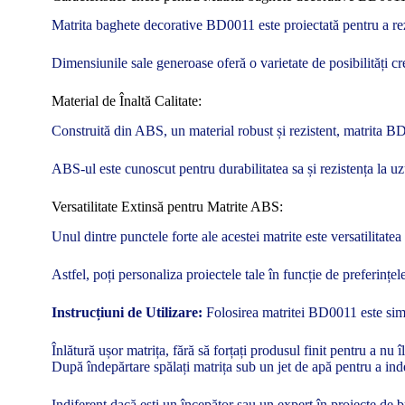
Matrita baghete decorative BD0011 este proiectată pentru a rezis
Dimensiunile sale generoase oferă o varietate de posibilități c
Material de Înaltă Calitate:
Construită din ABS, un material robust și rezistent, matrita BD
ABS-ul este cunoscut pentru durabilitatea sa și rezistența la uz
Versatilitate Extinsă pentru Matrite ABS:
Unul dintre punctele forte ale acestei matrite este versatilitat
Astfel, poți personaliza proiectele tale în funcție de preferințele
Instrucțiuni de Utilizare:
Folosirea matritei BD0011 este simpl
Înlătură ușor matrița, fără să forțați produsul finit pentru a nu îl
După îndepărtare spălați matrița sub un jet de apă pentru a inde
Indiferent dacă ești un începător sau un expert în proiecte de