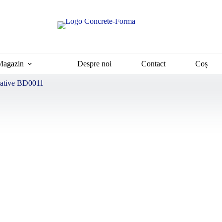
Magazin
Despre noi
Contact
Coș
rative BD0011