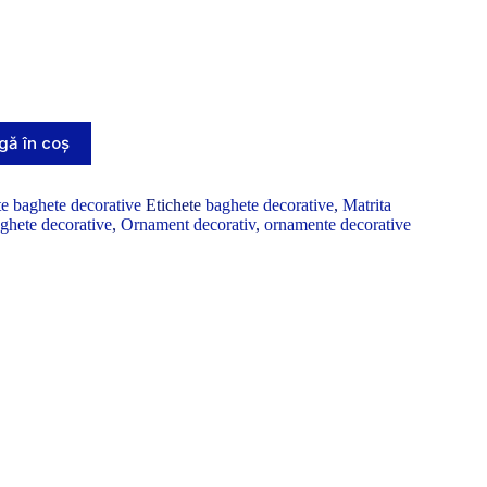
ă în coș
te baghete decorative
Etichete
baghete decorative
,
Matrita
aghete decorative
,
Ornament decorativ
,
ornamente decorative