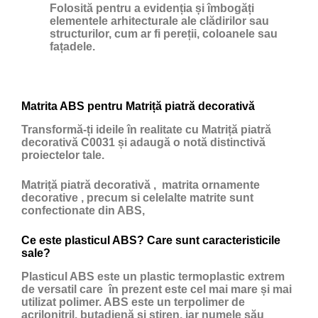
Folosită pentru a evidenția și îmbogăți
elementele arhitecturale ale clădirilor sau
structurilor, cum ar fi pereții, coloanele sau
fațadele.
Matrita ABS pentru Matriță piatră decorativă
Transformă-ți ideile în realitate cu Matriță piatră
decorativă C0031 și adaugă o notă distinctivă
proiectelor tale.
Matriță piatră decorativă , matrita ornamente
decorative , precum si celelalte matrite sunt
confectionate din ABS,
Ce este plasticul ABS? Care sunt caracteristicile
sale?
Plasticul ABS
este un
plastic
termoplastic extrem
de versatil care în prezent este cel mai mare și mai
utilizat polimer. ABS este un terpolimer de
acrilonitril, butadienă și stiren, iar numele său