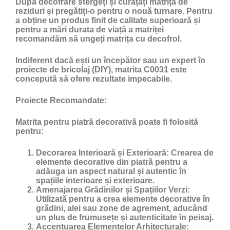
După decofrare stergeți și curățați matrița de
reziduri și pregătiți-o pentru o nouă turnare. Pentru
a obține un produs finit de calitate superioară și
pentru a mări durata de viață a matriței
recomandăm să ungeți matrița cu
decofrol
.
Indiferent dacă ești un începător sau un expert în
proiecte de bricolaj (DIY), matrita C0031 este
concepută să ofere rezultate impecabile.
Proiecte Recomandate:
Matrita pentru piatră decorativă poate fi folosită
pentru:
Decorarea Interioară și Exterioară:
Crearea de
elemente decorative din piatră pentru a
adăuga un aspect natural și autentic în
spațiile interioare și exterioare.
Amenajarea Grădinilor și Spațiilor Verzi:
Utilizată pentru a crea elemente decorative în
grădini, alei sau zone de agrement, aducând
un plus de frumusețe și autenticitate în peisaj.
Accentuarea Elementelor Arhitecturale: