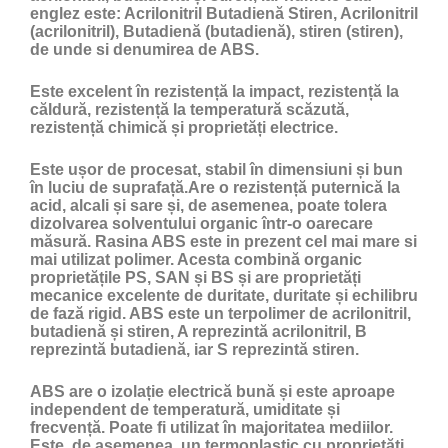
englez este: Acrilonitril Butadienă Stiren, Acrilonitril
(acrilonitril), Butadienă (butadienă), stiren (stiren),
de unde si denumirea de ABS.
Este excelent în rezistență la impact, rezistență la
căldură, rezistență la temperatură scăzută,
rezistență chimică și proprietăți electrice.
Este ușor de procesat, stabil în dimensiuni și bun
în luciu de suprafață.Are o rezistență puternică la
acid, alcali și sare și, de asemenea, poate tolera
dizolvarea solventului organic într-o oarecare
măsură. Rasina ABS este in prezent cel mai mare si
mai utilizat polimer. Acesta combină organic
proprietățile PS, SAN și BS și are proprietăți
mecanice excelente de duritate, duritate și echilibru
de fază rigid. ABS este un terpolimer de acrilonitril,
butadienă și stiren, A reprezintă acrilonitril, B
reprezintă butadienă, iar S reprezintă stiren.
ABS are o izolație electrică bună și este aproape
independent de temperatură, umiditate și
frecvență. Poate fi utilizat în majoritatea mediilor.
Este, de asemenea, un termoplastic cu proprietăți