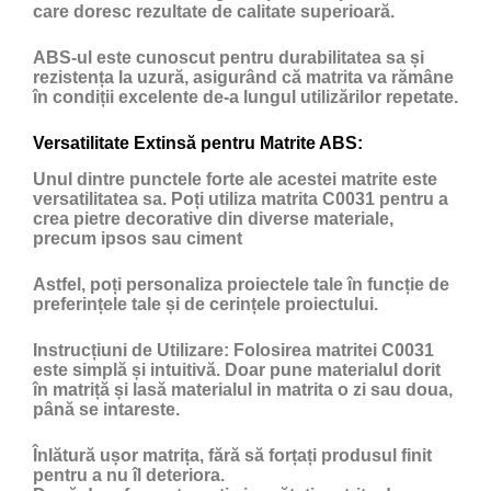
care doresc rezultate de calitate superioară.
ABS-ul este cunoscut pentru durabilitatea sa și
rezistența la uzură, asigurând că matrita va rămâne
în condiții excelente de-a lungul utilizărilor repetate.
Versatilitate Extinsă pentru Matrite ABS:
Unul dintre punctele forte ale acestei matrite este
versatilitatea sa. Poți utiliza matrita C0031 pentru a
crea pietre decorative din diverse materiale,
precum ipsos sau ciment
Astfel, poți personaliza proiectele tale în funcție de
preferințele tale și de cerințele proiectului.
Instrucțiuni de Utilizare:
Folosirea matritei C0031
este simplă și intuitivă. Doar pune materialul dorit
în matriță și lasă materialul in matrita o zi sau doua,
până se intareste.
Înlătură ușor matrița, fără să forțați produsul finit
pentru a nu îl deteriora.