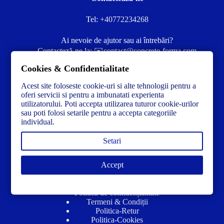
Tel:
+40772234268
Ai nevoie de ajutor sau ai întrebări?
Contacteză-ne la:
✉️contact@concrete-forma.com
Cookies & Confidentialitate
Str. Dacia Nr 12 Ineu, Arad 315300 Romania
Acest site foloseste cookie-uri si alte tehnologii pentru a
oferi servicii si pentru a imbunatati experienta
utilizatorului. Poti accepta utilizarea tuturor cookie-urilor
sau poti folosi setarile pentru a accepta categoriile
individual.
Setari
Accept
Link-uri utile
Politică de confidențialitate
Termeni & Condiții
Politica-Retur
Politica-Cookies