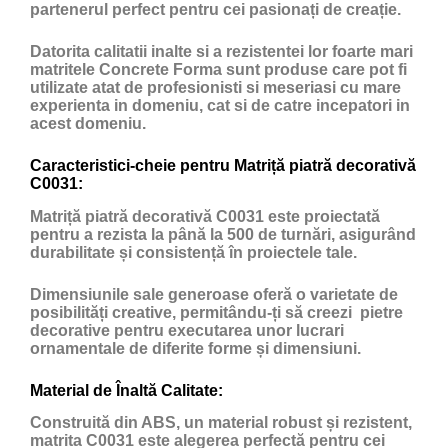
partenerul perfect pentru cei pasionați de creație.
Datorita calitatii inalte si a rezistentei lor foarte mari
matritele Concrete Forma sunt produse care pot fi
utilizate atat de profesionisti si meseriasi cu mare
experienta in domeniu, cat si de catre incepatori in
acest domeniu.
Caracteristici-cheie pentru Matriță piatră decorativă
C0031:
Matriță piatră decorativă C0031 este proiectată
pentru a rezista la până la 500 de turnări, asigurând
durabilitate și consistență în proiectele tale.
Dimensiunile sale generoase oferă o varietate de
posibilități creative, permitându-ți să creezi pietre
decorative pentru executarea unor lucrari
ornamentale de diferite forme și dimensiuni.
Material de Înaltă Calitate:
Construită din ABS, un material robust și rezistent,
matrita C0031 este alegerea perfectă pentru cei