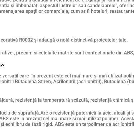
enția și îmbunătăți aspectul lustrelor sau candelabrelor, oferin
amenajarea spațiilor comerciale, cum ar fi hoteluri, restauran
ecorativă R0002 și adaugă o notă distinctivă proiectelor tale.
ative , precum si celelalte matrite sunt confectionate din ABS
le?
versatil care în prezent este cel mai mare și mai utilizat polim
onitril Butadienă Stiren, Acrilonitril (acrilonitril), Butadienă (
căldură, rezistență la temperatură scăzută, rezistență chimică și
 luciu de suprafață.Are o rezistență puternică la acid, alcali și
ABS este in prezent cel mai mare si mai utilizat polimer. Acest
i echilibru de fază rigid. ABS este un terpolimer de acrilonitril,