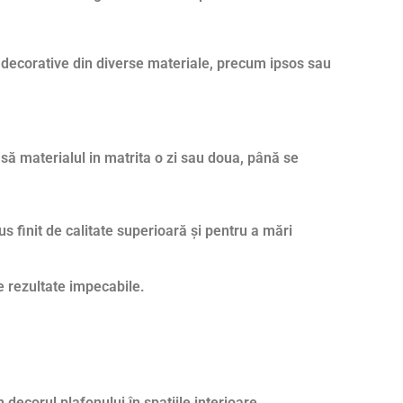
te decorative din diverse materiale, precum ipsos sau
asă materialul in matrita o zi sau doua, până se
s finit de calitate superioară și pentru a mări
e rezultate impecabile.
ecorul plafonului în spațiile interioare.