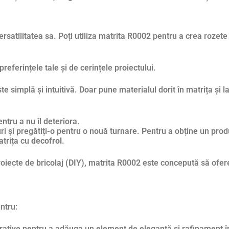
versatilitatea sa. Poți utiliza matrita R0002 pentru a crea roze
preferințele tale și de cerințele proiectului.
e simplă și intuitivă. Doar pune materialul dorit în matrița și l
entru a nu îl deteriora.
ri și pregătiți-o pentru o nouă turnare. Pentru a obține un produ
atrița cu
decofrol
.
roiecte de bricolaj (DIY), matrita R0002 este concepută să ofer
ntru:
tive pentru a adăuga un element de eleganță și rafinament în d