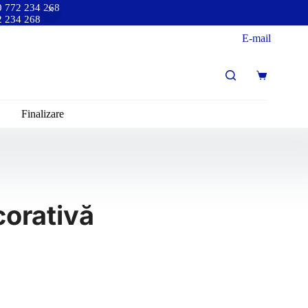
40 772 234 268
72 234 268
E-mail
Finalizare
corativă