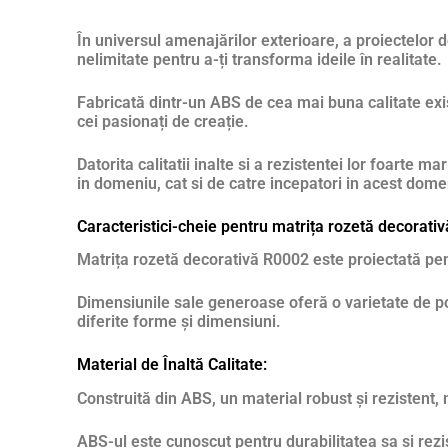
În universul amenajărilor exterioare, a proiectelor d
nelimitate pentru a-ți transforma ideile în realitate.
Fabricată dintr-un ABS de cea mai buna calitate exis
cei pasionați de creație.
Datorita calitatii inalte si a rezistentei lor foarte
in domeniu, cat si de catre incepatori in acest dome
Caracteristici-cheie pentru matrița rozetă decorati
Matrița rozetă decorativă R0002 este proiectată pentr
Dimensiunile sale generoase oferă o varietate de po
diferite forme și dimensiuni.
Material de Înaltă Calitate:
Construită din ABS, un material robust și rezistent,
ABS-ul este cunoscut pentru durabilitatea sa și rezis