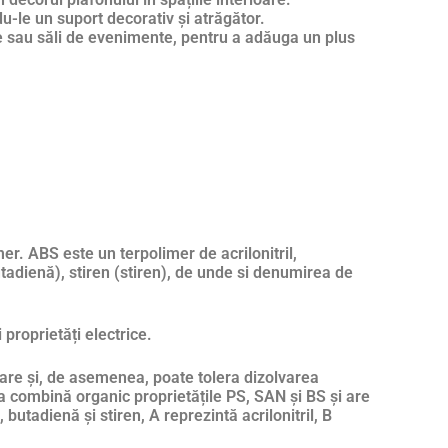
du-le un suport decorativ și atrăgător.
te sau săli de evenimente, pentru a adăuga un plus
,
er. ABS este un terpolimer de acrilonitril,
butadienă), stiren (stiren), de unde si denumirea de
 proprietăți electrice.
 sare și, de asemenea, poate tolera dizolvarea
a combină organic proprietățile PS, SAN și BS și are
 butadienă și stiren, A reprezintă acrilonitril, B