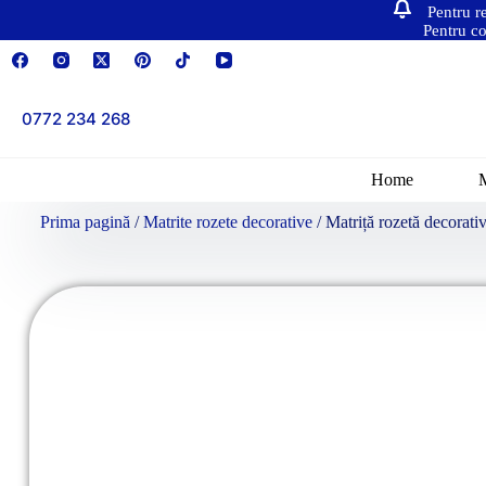
Pentru r
Pentru co
0772 234 268
Home
Prima pagină
/
Matrite rozete decorative
/ Matriță rozetă decorat