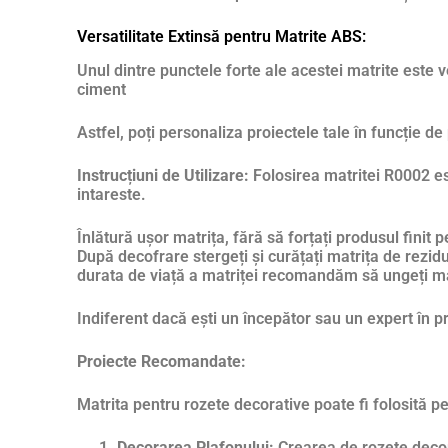
Versatilitate Extinsă pentru Matrite ABS:
Unul dintre punctele forte ale acestei matrite este 
ciment
Astfel, poți personaliza proiectele tale în funcție de 
Instrucțiuni de Utilizare:
Folosirea matritei R0002 est
intareste.
Înlătură ușor matrița, fără să forțați produsul finit p
După decofrare stergeți și curățați matrița de rezidu
durata de viață a matriței recomandăm să ungeți m
Indiferent dacă ești un începător sau un expert în p
Proiecte Recomandate:
Matrita pentru rozete decorative poate fi folosită pe
Decorarea Plafonului:
Crearea de rozete decora