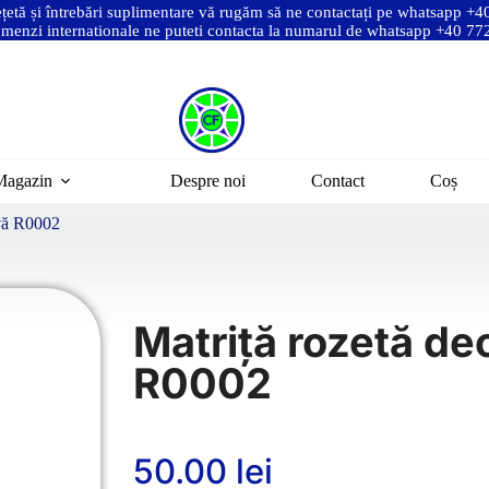
ețetă și întrebări suplimentare vă rugăm să ne contactați pe whatsapp +
menzi internationale ne puteti contacta la numarul de whatsapp +40 7
Magazin
Despre noi
Contact
Coș
ivă R0002
Matriță rozetă de
R0002
50.00
lei