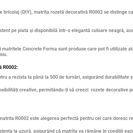
e bricolaj (DIY), matrița rozetă decorativă R0002 se distinge ca 
tent pe piata și disponibilă într-o elegantă culoare neagră, ac
 mari matritele Concrete Forma sunt produse care pot fi utilizate 
niu.
vă R0002:
u a rezista la până la 500 de turnări, asigurând durabilitate și
sibilități creative, permitându-ți să creezi rozete decorative
 matrita R0002 este alegerea perfectă pentru cei care doresc re
tența la uzură, asigurând că matrita va rămâne în condiții excel