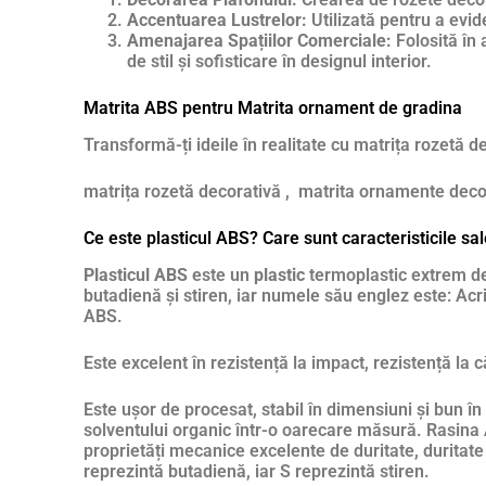
Accentuarea Lustrelor:
Utilizată pentru a evid
Amenajarea Spațiilor Comerciale:
Folosită în 
de stil și sofisticare în designul interior.
Matrita ABS pentru Matrita ornament de gradina
Transformă-ți ideile în realitate cu matrița rozetă d
matrița rozetă decorativă , matrita ornamente decor
Ce este plasticul ABS? Care sunt caracteristicile sa
Plasticul ABS
este un
plastic
termoplastic extrem de 
butadienă și stiren, iar numele său englez este: Acril
ABS.
Este excelent în rezistență la impact, rezistență la 
Este ușor de procesat, stabil în dimensiuni și bun în
solventului organic într-o oarecare măsură. Rasina 
proprietăți mecanice excelente de duritate, duritate ș
reprezintă butadienă, iar S reprezintă stiren.