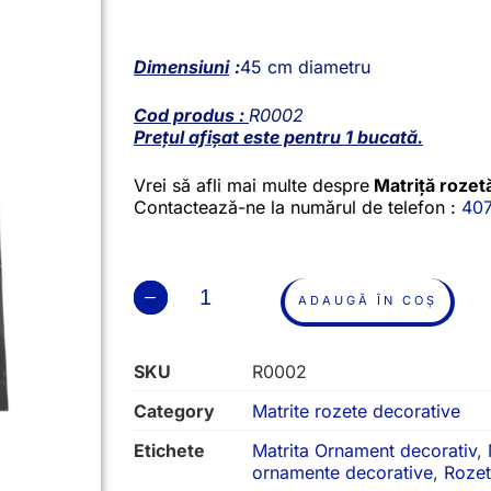
Dimensiuni
:
45 cm diametru
Cod produs :
R0002
Prețul afișat este pentru 1 bucată.
Vrei să afli mai multe despre
Matriță rozet
Contactează-ne la numărul de telefon :
40
ADAUGĂ ÎN COȘ
SKU
R0002
Category
Matrite rozete decorative
Etichete
Matrita Ornament decorativ
,
ornamente decorative
,
Rozet