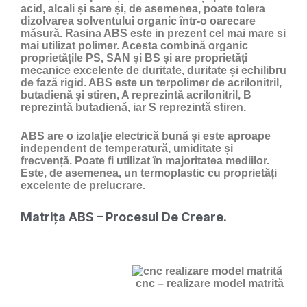
acid, alcali și sare și, de asemenea, poate tolera
dizolvarea solventului organic într-o oarecare
măsură. Rasina ABS este in prezent cel mai mare si
mai utilizat polimer. Acesta combină organic
proprietățile PS, SAN și BS și are proprietăți
mecanice excelente de duritate, duritate și echilibru
de fază rigid. ABS este un terpolimer de acrilonitril,
butadienă și stiren, A reprezintă acrilonitril, B
reprezintă butadienă, iar S reprezintă stiren.
ABS are o izolație electrică bună și este aproape
independent de temperatură, umiditate și
frecvență. Poate fi utilizat în majoritatea mediilor.
Este, de asemenea, un termoplastic cu proprietăți
excelente de prelucrare.
Matrița ABS – Procesul De Creare.
cnc – realizare model matrită