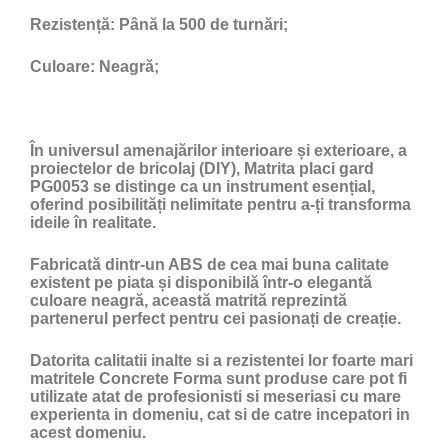
Rezistență:
Până la 500 de turnări;
Culoare:
Neagră;
În universul amenajărilor interioare și exterioare, a
proiectelor de bricolaj (DIY), Matrita placi gard
PG0053 se distinge ca un instrument esențial,
oferind posibilități nelimitate pentru a-ți transforma
ideile în realitate.
Fabricată dintr-un ABS de cea mai buna calitate
existent pe piata și disponibilă într-o elegantă
culoare neagră, această matrită reprezintă
partenerul perfect pentru cei pasionați de creație.
Datorita calitatii inalte si a rezistentei lor foarte mari
matritele Concrete Forma sunt produse care pot fi
utilizate atat de profesionisti si meseriasi cu mare
experienta in domeniu, cat si de catre incepatori in
acest domeniu.