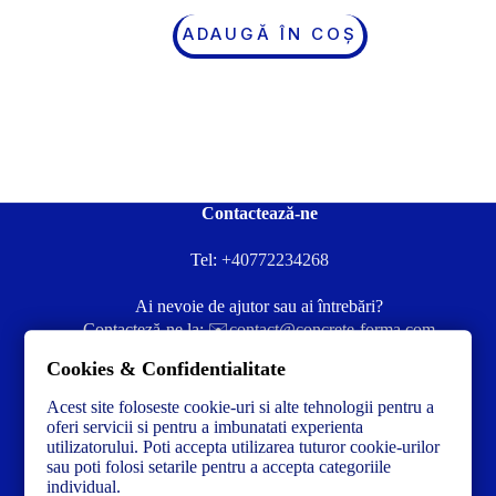
ADAUGĂ ÎN COȘ
Contactează-ne
Tel:
+40772234268
Ai nevoie de ajutor sau ai întrebări?
Contacteză-ne la:
✉️contact@concrete-forma.com
Cookies & Confidentialitate
Str. Dacia Nr 12 Ineu, Arad 315300 Romania
Acest site foloseste cookie-uri si alte tehnologii pentru a
oferi servicii si pentru a imbunatati experienta
utilizatorului. Poti accepta utilizarea tuturor cookie-urilor
sau poti folosi setarile pentru a accepta categoriile
individual.