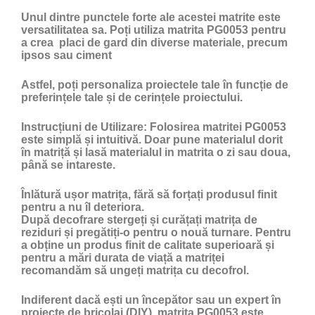
Unul dintre punctele forte ale acestei matrite este
versatilitatea sa. Poți utiliza matrita PG0053 pentru
a crea placi de gard din diverse materiale, precum
ipsos sau ciment
Astfel, poți personaliza proiectele tale în funcție de
preferințele tale și de cerințele proiectului.
Instrucțiuni de Utilizare:
Folosirea matritei PG0053
este simplă și intuitivă. Doar pune materialul dorit
în matriță și lasă materialul in matrita o zi sau doua,
până se intareste.
Înlătură ușor matrița, fără să forțați produsul finit
pentru a nu îl deteriora.
După decofrare stergeți și curățați matrița de
reziduri și pregătiți-o pentru o nouă turnare. Pentru
a obține un produs finit de calitate superioară și
pentru a mări durata de viață a matriței
recomandăm să ungeți matrița cu
decofrol
.
Indiferent dacă ești un începător sau un expert în
proiecte de bricolaj (DIY), matrita PG0053 este