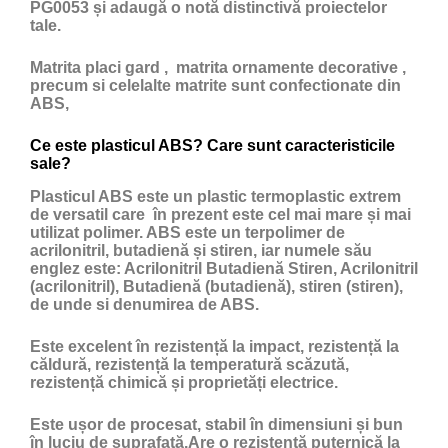
PG0053 și adaugă o notă distinctivă proiectelor
tale.
Matrita placi gard , matrita ornamente decorative ,
precum si celelalte matrite sunt confectionate din
ABS,
Ce este plasticul ABS? Care sunt caracteristicile
sale?
Plasticul ABS
este un
plastic
termoplastic extrem
de versatil care în prezent este cel mai mare și mai
utilizat polimer. ABS este un terpolimer de
acrilonitril, butadienă și stiren, iar numele său
englez este: Acrilonitril Butadienă Stiren, Acrilonitril
(acrilonitril), Butadienă (butadienă), stiren (stiren),
de unde si denumirea de ABS.
Este excelent în rezistență la impact, rezistență la
căldură, rezistență la temperatură scăzută,
rezistență chimică și proprietăți electrice.
Este ușor de procesat, stabil în dimensiuni și bun
în luciu de suprafață.Are o rezistență puternică la