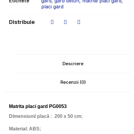
Etichete
gard
,
gard beton
,
matrite placi gard
,
placi gard
Distribuie
Descriere
Recenzii (0)
Matrita placi gard PG0053
Dimensiuni/ placă
: 200 x 50 cm;
Material:
ABS;