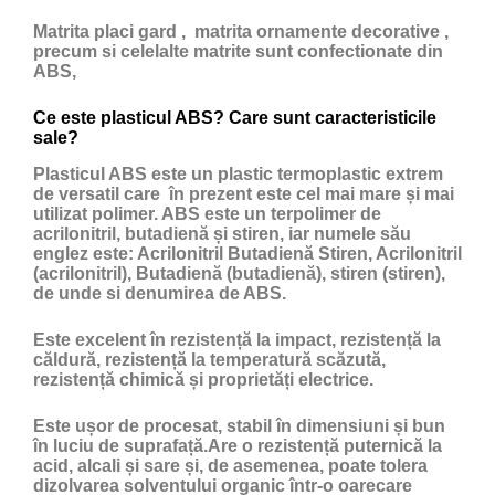
Matrita placi gard , matrita ornamente decorative ,
precum si celelalte matrite sunt confectionate din
ABS,
Ce este plasticul ABS? Care sunt caracteristicile
sale?
Plasticul ABS
este un
plastic
termoplastic extrem
de versatil care în prezent este cel mai mare și mai
utilizat polimer. ABS este un terpolimer de
acrilonitril, butadienă și stiren, iar numele său
englez este: Acrilonitril Butadienă Stiren, Acrilonitril
(acrilonitril), Butadienă (butadienă), stiren (stiren),
de unde si denumirea de ABS.
Este excelent în rezistență la impact, rezistență la
căldură, rezistență la temperatură scăzută,
rezistență chimică și proprietăți electrice.
Este ușor de procesat, stabil în dimensiuni și bun
în luciu de suprafață.Are o rezistență puternică la
acid, alcali și sare și, de asemenea, poate tolera
dizolvarea solventului organic într-o oarecare