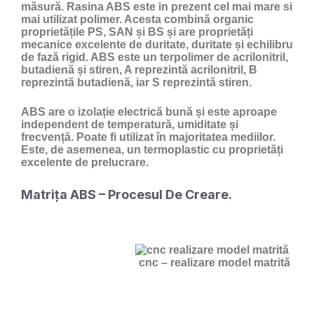
măsură. Rasina ABS este in prezent cel mai mare si
mai utilizat polimer. Acesta combină organic
proprietățile PS, SAN și BS și are proprietăți
mecanice excelente de duritate, duritate și echilibru
de fază rigid. ABS este un terpolimer de acrilonitril,
butadienă și stiren, A reprezintă acrilonitril, B
reprezintă butadienă, iar S reprezintă stiren.
ABS are o izolație electrică bună și este aproape
independent de temperatură, umiditate și
frecvență. Poate fi utilizat în majoritatea mediilor.
Este, de asemenea, un termoplastic cu proprietăți
excelente de prelucrare.
Matrița ABS – Procesul De Creare.
cnc – realizare model matrită