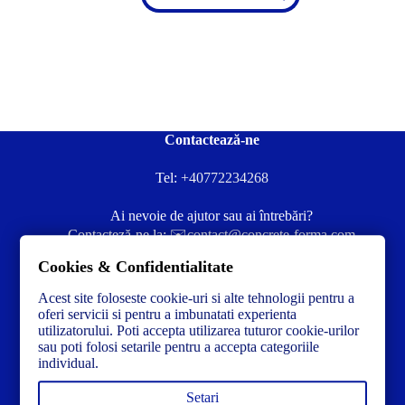
Contactează-ne
Tel:
+40772234268
Ai nevoie de ajutor sau ai întrebări?
Contacteză-ne la:
✉️contact@concrete-forma.com
Cookies & Confidentialitate
Str. Dacia Nr 12 Ineu, Arad 315300 Romania
Acest site foloseste cookie-uri si alte tehnologii pentru a
oferi servicii si pentru a imbunatati experienta
utilizatorului. Poti accepta utilizarea tuturor cookie-urilor
sau poti folosi setarile pentru a accepta categoriile
individual.
Setari