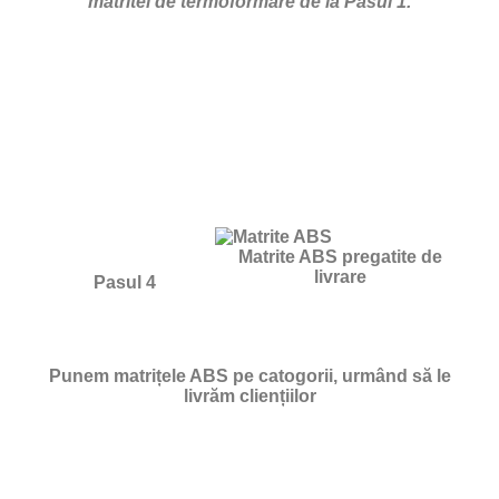
matritei de termoformare de la Pasul 1.
Matrite ABS pregatite de
livrare
Pasul 4
Punem matrițele ABS pe catogorii, urmând să le
livrăm cliențiilor