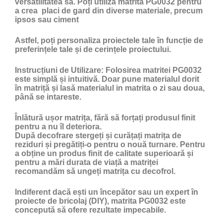
versatilitatea sa. Poți utiliza matrita PG0032 pentru
a crea placi de gard din diverse materiale, precum
ipsos sau ciment
Astfel, poți personaliza proiectele tale în funcție de
preferințele tale și de cerințele proiectului.
Instrucțiuni de Utilizare:
Folosirea matritei PG0032
este simplă și intuitivă. Doar pune materialul dorit
în matriță și lasă materialul in matrita o zi sau doua,
până se intareste.
Înlătură ușor matrița, fără să forțați produsul finit
pentru a nu îl deteriora.
După decofrare stergeți și curățați matrița de
reziduri și pregătiți-o pentru o nouă turnare. Pentru
a obține un produs finit de calitate superioară și
pentru a mări durata de viață a matriței
recomandăm să ungeți matrița cu
decofrol
.
Indiferent dacă ești un începător sau un expert în
proiecte de bricolaj (DIY), matrita PG0032 este
concepută să ofere rezultate impecabile.