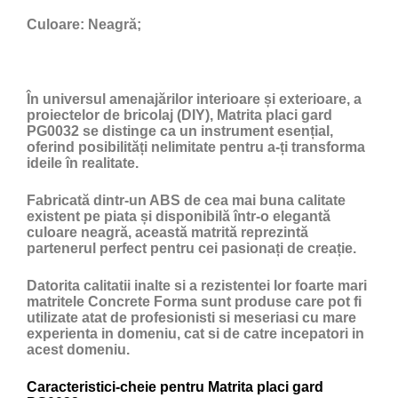
Culoare:
Neagră;
În universul amenajărilor interioare și exterioare, a
proiectelor de bricolaj (DIY), Matrita placi gard
PG0032 se distinge ca un instrument esențial,
oferind posibilități nelimitate pentru a-ți transforma
ideile în realitate.
Fabricată dintr-un ABS de cea mai buna calitate
existent pe piata și disponibilă într-o elegantă
culoare neagră, această matrită reprezintă
partenerul perfect pentru cei pasionați de creație.
Datorita calitatii inalte si a rezistentei lor foarte mari
matritele Concrete Forma sunt produse care pot fi
utilizate atat de profesionisti si meseriasi cu mare
experienta in domeniu, cat si de catre incepatori in
acest domeniu.
Caracteristici-cheie pentru Matrita placi gard