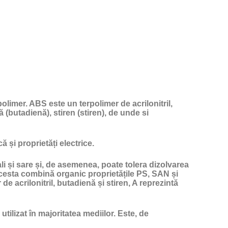
olimer. ABS este un terpolimer de acrilonitril,
ă (butadienă), stiren (stiren), de unde si
 și proprietăți electrice.
ali și sare și, de asemenea, poate tolera dizolvarea
Acesta combină organic proprietățile PS, SAN și
de acrilonitril, butadienă și stiren, A reprezintă
tilizat în majoritatea mediilor. Este, de