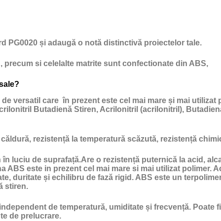
gard PG0020 și adaugă o notă distinctivă proiectelor tale.
, precum si celelalte matrite sunt confectionate din ABS,
 sale?
e versatil care în prezent este cel mai mare și mai utilizat p
lonitril Butadienă Stiren, Acrilonitril (acrilonitril), Butadien
 căldură, rezistență la temperatură scăzută, rezistență chimică
în luciu de suprafață.Are o rezistență puternică la acid, alc
a ABS este in prezent cel mai mare si mai utilizat polimer. 
, duritate și echilibru de fază rigid. ABS este un terpolimer 
ă stiren.
ndependent de temperatură, umiditate și frecvență. Poate fi u
te de prelucrare.