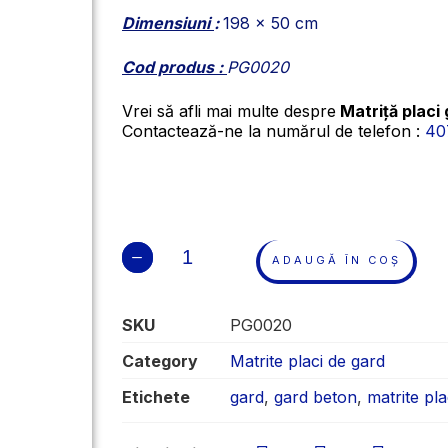
Dimensiuni
:
198 x 50 cm
Cod produs :
PG0020
Vrei să afli mai multe despre
Matriță placi
Contactează-ne la numărul de telefon :
40
ADAUGĂ ÎN COȘ
SKU
PG0020
Category
Matrite placi de gard
Etichete
gard
,
gard beton
,
matrite pla