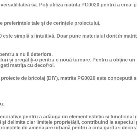
e versatilitatea sa. Poți utiliza matrita PG0020 pentru a crea
e preferințele tale și de cerințele proiectului.
este simplă și intuitivă. Doar pune materialul dorit în matriț
 pentru a nu îl deteriora.
duri și pregătiți-o pentru o nouă turnare. Pentru a obține un 
geți matrița cu
decofrol
.
 proiecte de bricolaj (DIY), matrita PG0020 este concepută s
ru:
corative pentru a adăuga un element estetic și funcțional gar
 și delimita clar limitele proprietății, contribuind la aspectul 
proiectele de amenajare urbană pentru a crea garduri decorati