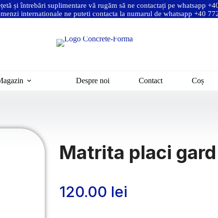
ețetă și întrebări suplimentare vă rugăm să ne contactați pe whatsapp +
menzi internationale ne puteti contacta la numarul de whatsapp +40 7
Magazin
Despre noi
Contact
Coș
Matrita placi ga
120.00
lei