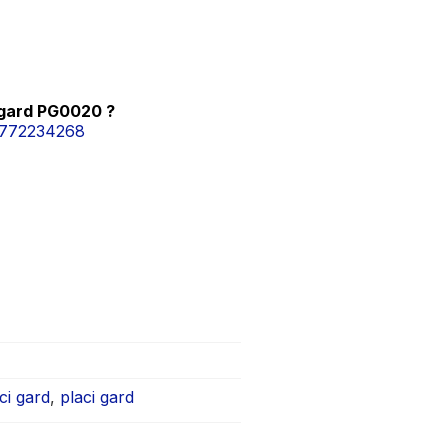
 gard PG0020 ?
772234268
ci gard
,
placi gard