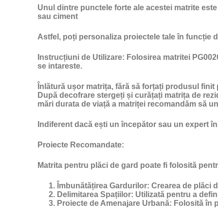
Unul dintre punctele forte ale acestei matrite est
sau ciment
Astfel, poți personaliza proiectele tale în funcție d
Instrucțiuni de Utilizare:
Folosirea matritei PG0020 
se intareste.
Înlătură ușor matrița, fără să forțați produsul finit
După decofrare stergeți și curățați matrița de rezi
mări durata de viață a matriței recomandăm să un
Indiferent dacă ești un începător sau un expert în
Proiecte Recomandate:
Matrita pentru plăci de gard poate fi folosită pent
Îmbunătățirea Gardurilor:
Crearea de plăci de
Delimitarea Spațiilor:
Utilizată pentru a defini
Proiecte de Amenajare Urbană:
Folosită în 