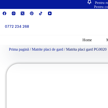
Pentru r
Pentru co
0772 234 268
Home
Prima pagină
/
Matrite placi de gard
/ Matrita placi gard PG0020