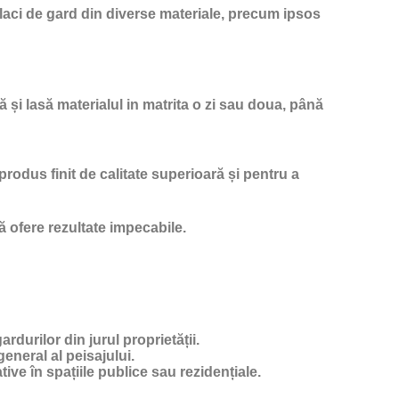
 placi de gard din diverse materiale, precum ipsos
ă și lasă materialul in matrita o zi sau doua, până
produs finit de calitate superioară și pentru a
ă ofere rezultate impecabile.
durilor din jurul proprietății.
general al peisajului.
ve în spațiile publice sau rezidențiale.