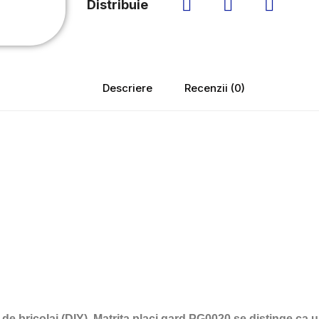
Distribuie
Descriere
Recenzii (0)
 de bricolaj (DIY), Matrita placi gard PG0020 se distinge ca u