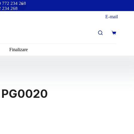
40 772 234 268
72 234 268
E-mail
Finalizare
rd PG0020