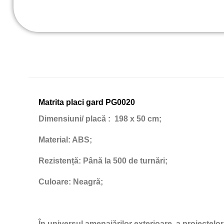
Matrita placi gard PG0020
Dimensiuni/ placă
: 198 x 50 cm;
Material:
ABS;
Rezistență:
Până la 500 de turnări;
Culoare:
Neagră;
În universul amenajărilor exterioare, a proiectelor