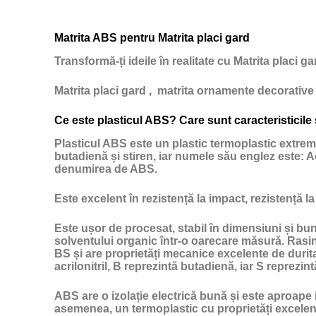
Matrita ABS pentru Matrita placi gard
Transformă-ți ideile în realitate cu Matrita placi 
Matrita placi gard , matrita ornamente decorative 
Ce este plasticul ABS? Care sunt caracteristicile
Plasticul ABS
este un
plastic
termoplastic extrem d
butadienă și stiren, iar numele său englez este: Acri
denumirea de ABS.
Este excelent în rezistență la impact, rezistență la
Este ușor de procesat, stabil în dimensiuni și bun 
solventului organic într-o oarecare măsură. Rasin
BS și are proprietăți mecanice excelente de duritate
acrilonitril, B reprezintă butadienă, iar S reprezint
ABS are o izolație electrică bună și este aproape i
asemenea, un termoplastic cu proprietăți excelen