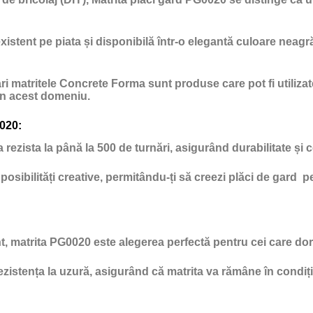
istent pe piata și disponibilă într-o elegantă culoare neagră
e mari matritele Concrete Forma sunt produse care pot fi utiliz
 in acest domeniu.
0020:
rezista la până la 500 de turnări, asigurând durabilitate și c
posibilități creative, permitându-ți să creezi plăci de gard
t, matrita PG0020 este alegerea perfectă pentru cei care dor
zistența la uzură, asigurând că matrita va rămâne în condiții 