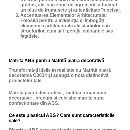
grădini, alei sau zone de agrement, aducând
un plus de frumusețe și autenticitate în peisaj.
Accentuarea Elementelor Arhitecturale:
Folosită pentru a evidenția și îmbogăți
elementele arhitecturale ale clădirilor sau
structurilor, cum ar fi pereții, coloanele sau
fațadele.
Matrita ABS pentru Matriță piatră decorativă
Transformă-ți ideile în realitate cu Matriță piatră
decorativă C0034 și adaugă o notă distinctivă
proiectelor tale.
Matriță piatră decorativă , matrita ornamente
decorative , precum si celelalte matrite sunt
confectionate din ABS,
Ce este plasticul ABS? Care sunt caracteristicile
sale?