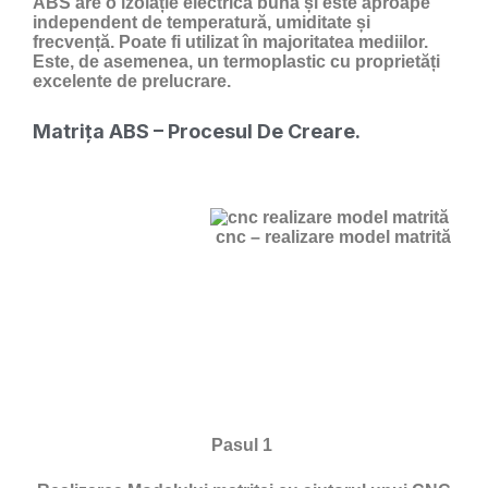
ABS are o izolație electrică bună și este aproape
independent de temperatură, umiditate și
frecvență. Poate fi utilizat în majoritatea mediilor.
Este, de asemenea, un termoplastic cu proprietăți
excelente de prelucrare.
Matrița ABS – Procesul De Creare.
cnc – realizare model matrită
Pasul 1