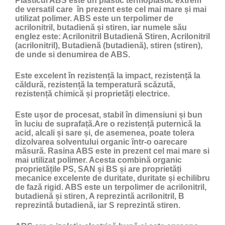
Plasticul ABS
este un
plastic
termoplastic extrem
de versatil care în prezent este cel mai mare și mai
utilizat polimer. ABS este un terpolimer de
acrilonitril, butadienă și stiren, iar numele său
englez este: Acrilonitril Butadienă Stiren, Acrilonitril
(acrilonitril), Butadienă (butadienă), stiren (stiren),
de unde si denumirea de ABS.
Este excelent în rezistență la impact, rezistență la
căldură, rezistență la temperatură scăzută,
rezistență chimică și proprietăți electrice.
Este ușor de procesat, stabil în dimensiuni și bun
în luciu de suprafață.Are o rezistență puternică la
acid, alcali și sare și, de asemenea, poate tolera
dizolvarea solventului organic într-o oarecare
măsură. Rasina ABS este in prezent cel mai mare si
mai utilizat polimer. Acesta combină organic
proprietățile PS, SAN și BS și are proprietăți
mecanice excelente de duritate, duritate și echilibru
de fază rigid. ABS este un terpolimer de acrilonitril,
butadienă și stiren, A reprezintă acrilonitril, B
reprezintă butadienă, iar S reprezintă stiren.