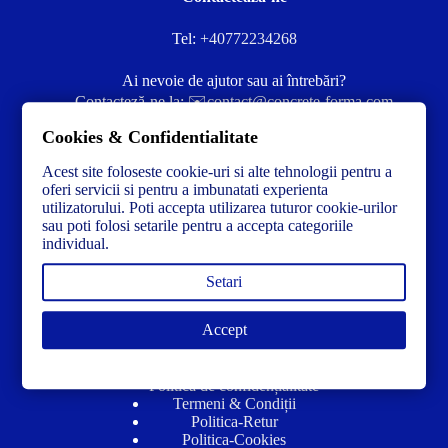
Tel:
+40772234268
Ai nevoie de ajutor sau ai întrebări?
Contacteză-ne la:
✉️contact@concrete-forma.com
Cookies & Confidentialitate
Str. Dacia Nr 12 Ineu, Arad 315300 Romania
Acest site foloseste cookie-uri si alte tehnologii pentru a
oferi servicii si pentru a imbunatati experienta
utilizatorului. Poti accepta utilizarea tuturor cookie-urilor
sau poti folosi setarile pentru a accepta categoriile
individual.
Setari
Accept
Link-uri utile
Politică de confidențialitate
Termeni & Condiții
Politica-Retur
Politica-Cookies