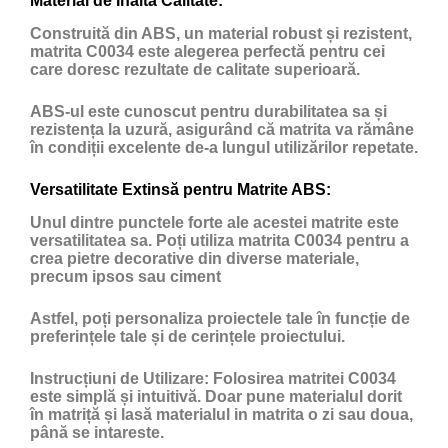
Material de Înaltă Calitate:
Construită din ABS, un material robust și rezistent,
matrita C0034 este alegerea perfectă pentru cei
care doresc rezultate de calitate superioară.
ABS-ul este cunoscut pentru durabilitatea sa și
rezistența la uzură, asigurând că matrita va rămâne
în condiții excelente de-a lungul utilizărilor repetate.
Versatilitate Extinsă pentru Matrite ABS:
Unul dintre punctele forte ale acestei matrite este
versatilitatea sa. Poți utiliza matrita C0034 pentru a
crea pietre decorative din diverse materiale,
precum ipsos sau ciment
Astfel, poți personaliza proiectele tale în funcție de
preferințele tale și de cerințele proiectului.
Instrucțiuni de Utilizare:
Folosirea matritei C0034
este simplă și intuitivă. Doar pune materialul dorit
în matriță și lasă materialul in matrita o zi sau doua,
până se intareste.