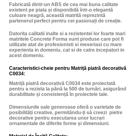
Fabricată dintr-un ABS de cea mai buna calitate
existent pe piata și disponibilă într-o elegantă
culoare neagră, această matrită reprezintă
partenerul perfect pentru cei pasionați de creație.
Datorita calitatii inalte si a rezistentei lor foarte mari
matritele Concrete Forma sunt produse care pot fi
utilizate atat de profesionisti si meseriasi cu mare
experienta in domeniu, cat si de catre incepatori in
acest domeniu.
Caracteristici-cheie pentru Matriță piatră decorativă
C0034:
Matriță piatră decorativă C0034 este proiectată
pentru a rezista la până la 500 de turnări, asigurând
durabilitate și consistență în proiectele tale.
Dimensiunile sale generoase oferă o varietate de
posibilități creative, permitându-ți să creezi pietre
decorative pentru executarea unor lucrari
ornamentale de diferite forme și dimensiuni.