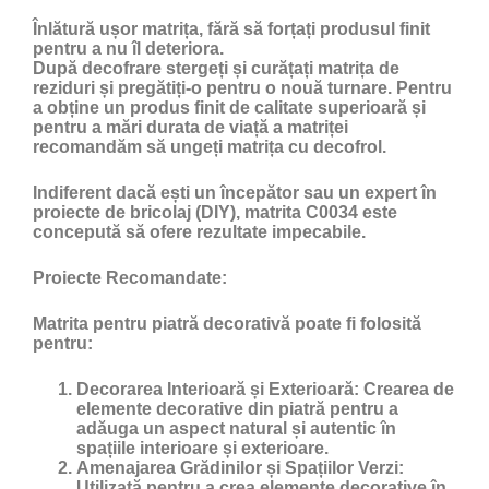
Înlătură ușor matrița, fără să forțați produsul finit
pentru a nu îl deteriora.
După decofrare stergeți și curățați matrița de
reziduri și pregătiți-o pentru o nouă turnare. Pentru
a obține un produs finit de calitate superioară și
pentru a mări durata de viață a matriței
recomandăm să ungeți matrița cu
decofrol
.
Indiferent dacă ești un începător sau un expert în
proiecte de bricolaj (DIY), matrita C0034 este
concepută să ofere rezultate impecabile.
Proiecte Recomandate:
Matrita pentru piatră decorativă poate fi folosită
pentru:
Decorarea Interioară și Exterioară:
Crearea de
elemente decorative din piatră pentru a
adăuga un aspect natural și autentic în
spațiile interioare și exterioare.
Amenajarea Grădinilor și Spațiilor Verzi:
Utilizată pentru a crea elemente decorative în