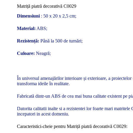
Matriță piatră decorativă C0029
Dimensiuni
: 50 x 20 x 2,5 cm;
Material:
ABS;
Rezistență:
Până la 500 de turnări;
Culoare:
Neagră;
În universul amenajărilor interioare și exterioare, a proiectelor
transforma ideile în realitate.
Fabricată dintr-un ABS de cea mai buna calitate existent pe piat
Datorita calitatii inalte si a rezistentei lor foarte mari matrite
incepatori in acest domeniu.
Caracteristici-cheie pentru Matriță piatră decorativă C0029: