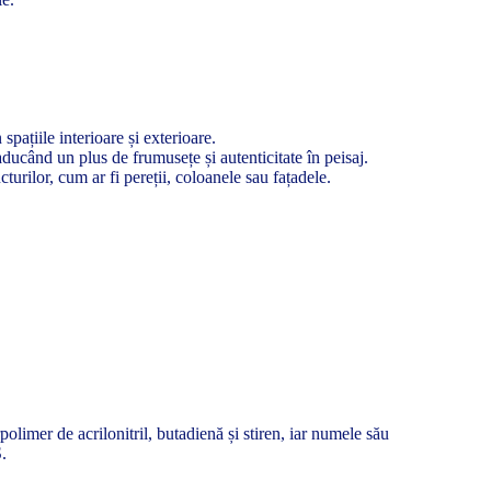
pațiile interioare și exterioare.
ducând un plus de frumusețe și autenticitate în peisaj.
turilor, cum ar fi pereții, coloanele sau fațadele.
olimer de acrilonitril, butadienă și stiren, iar numele său
S.