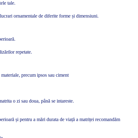
ele tale.
 lucrari ornamentale de diferite forme și dimensiuni.
perioară.
izărilor repetate.
se materiale, precum ipsos sau ciment
atrita o zi sau doua, până se intareste.
superioară și pentru a mări durata de viață a matriței recomandăm
le.