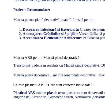
Proiecte Recomandate:
Matrita pentru piatră decorativă poate fi folosită pentru:
Decorarea Interioară și Exterioară:
Crearea de element
Amenajarea Grădinilor și Spațiilor Verzi:
Utilizată p
Accentuarea Elementelor Arhitecturale:
Folosită pent
Matrita ABS pentru Matriță piatră decorativă
Transformă-ți ideile în realitate cu Matriță piatră decorativă C0
Matriță piatră decorativă , matrita ornamente decorative , prec
Ce este plasticul ABS? Care sunt caracteristicile sale?
Plasticul ABS
este un
plastic
termoplastic extrem de versatil c
englez este: Acrilonitril Butadienă Stiren, Acrilonitril (acrilon