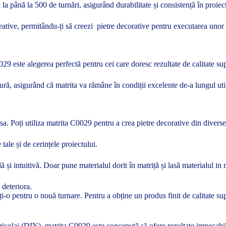
la până la 500 de turnări, asigurând durabilitate și consistență în proiect
reative, permitându-ți să creezi pietre decorative pentru executarea unor
29 este alegerea perfectă pentru cei care doresc rezultate de calitate su
ură, asigurând că matrita va rămâne în condiții excelente de-a lungul util
ea sa. Poți utiliza matrita C0029 pentru a crea pietre decorative din diver
 tale și de cerințele proiectului.
și intuitivă. Doar pune materialul dorit în matriță și lasă materialul in m
 deteriora.
tiți-o pentru o nouă turnare. Pentru a obține un produs finit de calitate 
bricolaj (DIY), matrita C0029 este concepută să ofere rezultate impecabi