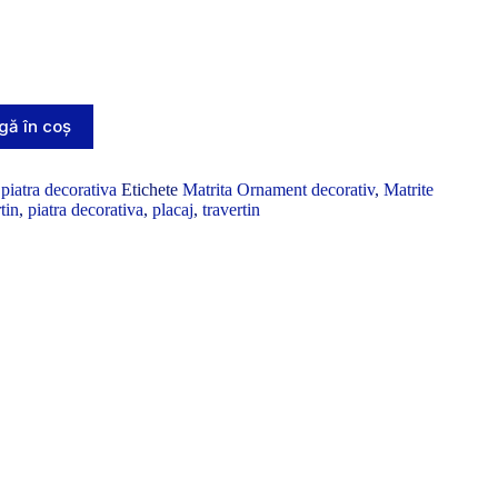
ă în coș
 piatra decorativa
Etichete
Matrita Ornament decorativ
,
Matrite
tin
,
piatra decorativa
,
placaj
,
travertin