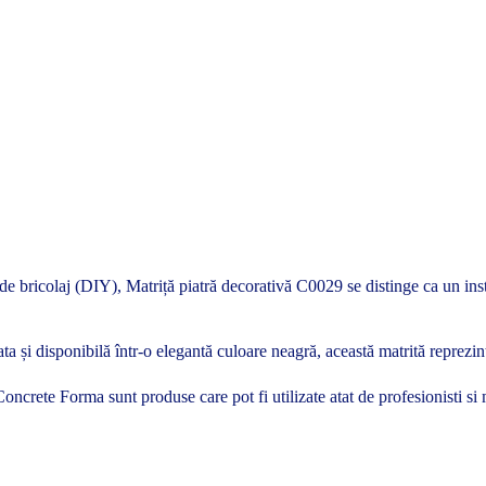
 de bricolaj (DIY), Matriță piatră decorativă C0029 se distinge ca un instr
a și disponibilă într-o elegantă culoare neagră, această matrită reprezint
le Concrete Forma sunt produse care pot fi utilizate atat de profesionisti 