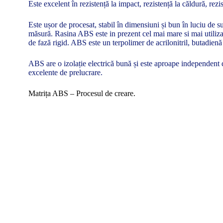
Este excelent în rezistență la impact, rezistență la căldură, rezi
Este ușor de procesat, stabil în dimensiuni și bun în luciu de su
măsură. Rasina ABS este in prezent cel mai mare si mai utilizat
de fază rigid. ABS este un terpolimer de acrilonitril, butadienă ș
ABS are o izolație electrică bună și este aproape independent de
excelente de prelucrare.
Matrița ABS – Procesul de creare.