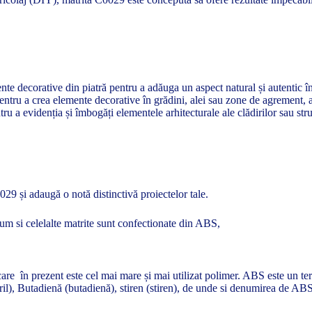
e decorative din piatră pentru a adăuga un aspect natural și autentic în s
entru a crea elemente decorative în grădini, alei sau zone de agrement, a
ru a evidenția și îmbogăți elementele arhitecturale ale clădirilor sau struc
029 și adaugă o notă distinctivă proiectelor tale.
um si celelalte matrite sunt confectionate din ABS,
are în prezent este cel mai mare și mai utilizat polimer. ABS este un terp
itril), Butadienă (butadienă), stiren (stiren), de unde si denumirea de AB