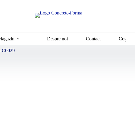
Magazin
Despre noi
Contact
Coș
va C0029