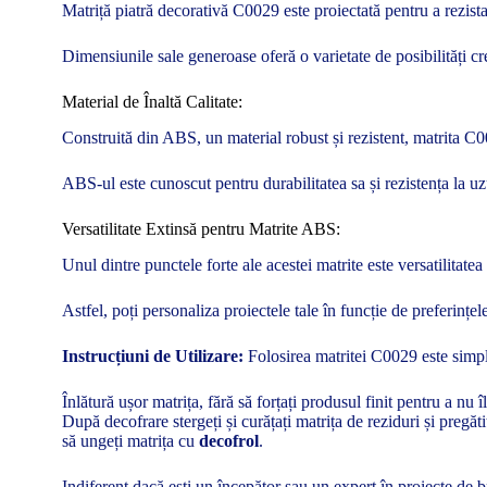
Matriță piatră decorativă C0029 este proiectată pentru a rezista 
Dimensiunile sale generoase oferă o varietate de posibilități c
Material de Înaltă Calitate:
Construită din ABS, un material robust și rezistent, matrita C00
ABS-ul este cunoscut pentru durabilitatea sa și rezistența la uz
Versatilitate Extinsă pentru Matrite ABS:
Unul dintre punctele forte ale acestei matrite este versatilitat
Astfel, poți personaliza proiectele tale în funcție de preferințele
Instrucțiuni de Utilizare:
Folosirea matritei C0029 este simplă 
Înlătură ușor matrița, fără să forțați produsul finit pentru a nu îl
După decofrare stergeți și curățați matrița de reziduri și pregă
să ungeți matrița cu
decofrol
.
Indiferent dacă ești un începător sau un expert în proiecte de 