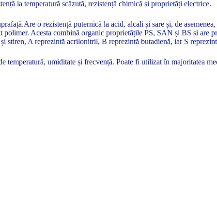
stență la temperatură scăzută, rezistență chimică și proprietăți electrice.
prafață.Are o rezistență puternică la acid, alcali și sare și, de asemenea
 polimer. Acesta combină organic proprietățile PS, SAN și BS și are prop
i stiren, A reprezintă acrilonitril, B reprezintă butadienă, iar S reprezint
 temperatură, umiditate și frecvență. Poate fi utilizat în majoritatea me