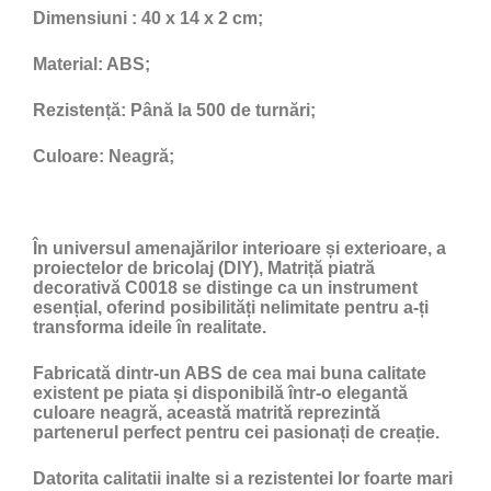
Dimensiuni
: 40 x 14 x 2 cm;
Material:
ABS;
Rezistență:
Până la 500 de turnări;
Culoare:
Neagră;
În universul amenajărilor interioare și exterioare, a
proiectelor de bricolaj (DIY), Matriță piatră
decorativă C0018 se distinge ca un instrument
esențial, oferind posibilități nelimitate pentru a-ți
transforma ideile în realitate.
Fabricată dintr-un ABS de cea mai buna calitate
existent pe piata și disponibilă într-o elegantă
culoare neagră, această matrită reprezintă
partenerul perfect pentru cei pasionați de creație.
Datorita calitatii inalte si a rezistentei lor foarte mari