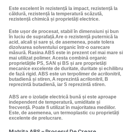
Este excelent în rezistență la impact, rezistență la
căldură, rezistență la temperatură scăzută,
rezistență chimică și proprietăți electrice.
Este ușor de procesat, stabil în dimensiuni și bun
în luciu de suprafață.Are o rezistență puternică la
acid, alcali și sare și, de asemenea, poate tolera
dizolvarea solventului organic într-o oarecare
măsură. Rasina ABS este in prezent cel mai mare si
mai utilizat polimer. Acesta combină organic
proprietățile PS, SAN și BS și are proprietăți
mecanice excelente de duritate, duritate și echilibru
de fază rigid. ABS este un terpolimer de acrilonitril,
butadienă și stiren, A reprezintă acrilonitril, B
reprezintă butadienă, iar S reprezintă stiren.
ABS are o izolație electrică bună și este aproape
independent de temperatură, umiditate și
frecvență. Poate fi utilizat în majoritatea mediilor.
Este, de asemenea, un termoplastic cu proprietăți
excelente de prelucrare.
Matrița ABS – Procesul De Creare.