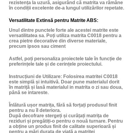
rezistența la uzură, asigurând că matrita va rămâne
în condiții excelente de-a lungul utilizărilor repetate.
Versatilitate Extinsă pentru Matrite ABS:
Unul dintre punctele forte ale acestei matrite este
versatilitatea sa. Poți utiliza matrita C0018 pentru a
crea pietre decorative din diverse materiale,
precum ipsos sau ciment
Astfel, poți personaliza proiectele tale în funcție de
preferințele tale și de cerințele proiectului.
Instrucțiuni de Utilizare:
Folosirea matritei C0018
este simplă și intuitivă. Doar pune materialul dorit
în matriță și lasă materialul in matrita o zi sau doua,
până se intareste.
Înlătură ușor matrița, fără să forțați produsul finit
pentru a nu îl deteriora.
După decofrare stergeți și curățați matrița de
reziduri și pregătiți-o pentru o nouă turnare. Pentru
a obține un produs finit de calitate superioară și
pentru a mări durata de viață a matriței