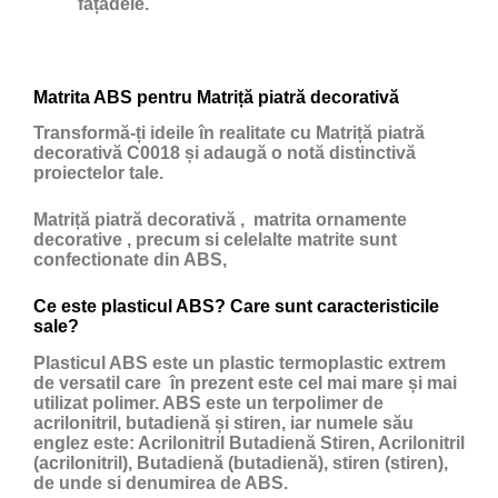
fațadele.
Matrita ABS pentru Matriță piatră decorativă
Transformă-ți ideile în realitate cu Matriță piatră
decorativă C0018 și adaugă o notă distinctivă
proiectelor tale.
Matriță piatră decorativă , matrita ornamente
decorative , precum si celelalte matrite sunt
confectionate din ABS,
Ce este plasticul ABS? Care sunt caracteristicile
sale?
Plasticul ABS
este un
plastic
termoplastic extrem
de versatil care în prezent este cel mai mare și mai
utilizat polimer. ABS este un terpolimer de
acrilonitril, butadienă și stiren, iar numele său
englez este: Acrilonitril Butadienă Stiren, Acrilonitril
(acrilonitril), Butadienă (butadienă), stiren (stiren),
de unde si denumirea de ABS.