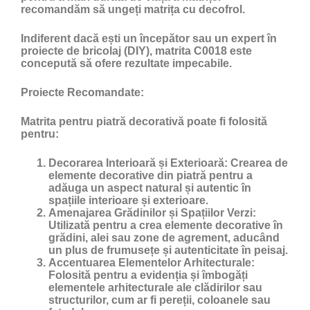
recomandăm să ungeți matrița cu
decofrol
.
Indiferent dacă ești un începător sau un expert în
proiecte de bricolaj (DIY), matrita C0018 este
concepută să ofere rezultate impecabile.
Proiecte Recomandate:
Matrita pentru piatră decorativă poate fi folosită
pentru:
Decorarea Interioară și Exterioară:
Crearea de
elemente decorative din piatră pentru a
adăuga un aspect natural și autentic în
spațiile interioare și exterioare.
Amenajarea Grădinilor și Spațiilor Verzi:
Utilizată pentru a crea elemente decorative în
grădini, alei sau zone de agrement, aducând
un plus de frumusețe și autenticitate în peisaj.
Accentuarea Elementelor Arhitecturale:
Folosită pentru a evidenția și îmbogăți
elementele arhitecturale ale clădirilor sau
structurilor, cum ar fi pereții, coloanele sau