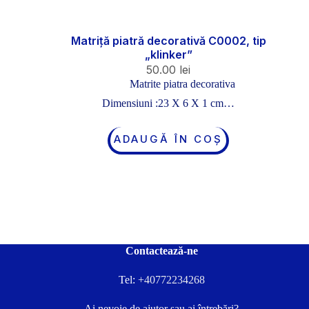
Matriță piatră decorativă C0002, tip
„klinker”
50.00
lei
Matrite piatra decorativa
Dimensiuni :23 X 6 X 1 cm…
ADAUGĂ ÎN COȘ
Contactează-ne
Tel:
+40772234268
Ai nevoie de ajutor sau ai întrebări?