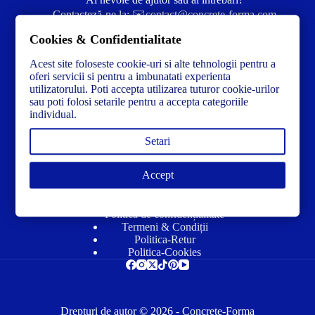
Contacteză-ne la:
✉️contact@concrete-forma.com
Cookies & Confidentialitate
Str. Dacia Nr 12 Ineu, Arad 315300 Romania
Acest site foloseste cookie-uri si alte tehnologii pentru a
oferi servicii si pentru a imbunatati experienta
utilizatorului. Poti accepta utilizarea tuturor cookie-urilor
sau poti folosi setarile pentru a accepta categoriile
individual.
Setari
Accept
Link-uri utile
Politică de confidențialitate
Termeni & Condiții
Politica-Retur
Politica-Cookies
Drepturi de autor © 2026 - Concrete-Forma