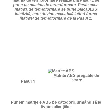
Matrita de termoformare realizata la
Pasul 1 se
pune pe masina de termoformare. Peste acea
matrita de termoformare se pune placa ABS
incălzită, care devine maleabilă luând forma
matritei de termoformare de la Pasul 1.
Matrite ABS pregatite de
livrare
Pasul 4
Punem matrițele ABS pe catogorii, urmând să le
livrăm cliențiilor