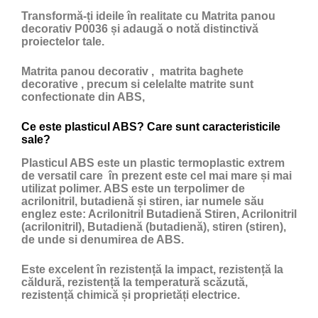
Transformă-ți ideile în realitate cu Matrita panou
decorativ P0036 și adaugă o notă distinctivă
proiectelor tale.
Matrita panou decorativ , matrita baghete
decorative , precum si celelalte matrite sunt
confectionate din ABS,
Ce este plasticul ABS? Care sunt caracteristicile
sale?
Plasticul ABS
este un
plastic
termoplastic extrem
de versatil care în prezent este cel mai mare și mai
utilizat polimer. ABS este un terpolimer de
acrilonitril, butadienă și stiren, iar numele său
englez este: Acrilonitril Butadienă Stiren, Acrilonitril
(acrilonitril), Butadienă (butadienă), stiren (stiren),
de unde si denumirea de ABS.
Este excelent în rezistență la impact, rezistență la
căldură, rezistență la temperatură scăzută,
rezistență chimică și proprietăți electrice.