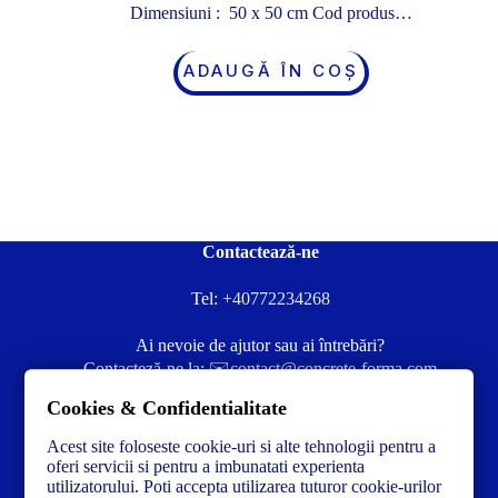
Dimensiuni : 50 x 50 cm Cod produs…
ADAUGĂ ÎN COȘ
Contactează-ne
Tel:
+40772234268
Ai nevoie de ajutor sau ai întrebări?
Contacteză-ne la:
✉️contact@concrete-forma.com
Cookies & Confidentialitate
Str. Dacia Nr 12 Ineu, Arad 315300 Romania
Acest site foloseste cookie-uri si alte tehnologii pentru a
oferi servicii si pentru a imbunatati experienta
utilizatorului. Poti accepta utilizarea tuturor cookie-urilor