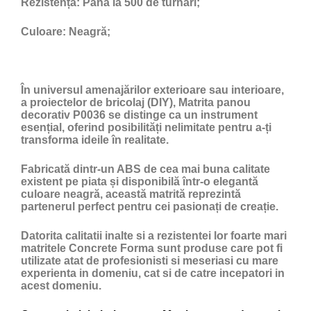
Rezistență:
Până la 500 de turnări;
Culoare:
Neagră;
În universul amenajărilor exterioare sau interioare,
a proiectelor de bricolaj (DIY), Matrita panou
decorativ P0036 se distinge ca un instrument
esențial, oferind posibilități nelimitate pentru a-ți
transforma ideile în realitate.
Fabricată dintr-un ABS de cea mai buna calitate
existent pe piata și disponibilă într-o elegantă
culoare neagră, această matrită reprezintă
partenerul perfect pentru cei pasionați de creație.
Datorita calitatii inalte si a rezistentei lor foarte mari
matritele Concrete Forma sunt produse care pot fi
utilizate atat de profesionisti si meseriasi cu mare
experienta in domeniu, cat si de catre incepatori in
acest domeniu.