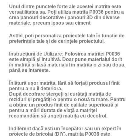
Unul dintre punctele forte ale acestei matrite este
versatilitatea sa. Poți utiliza matrita P0036 pentru a
crea panouri decorative / panouri 3D din diverse
materiale, precum ipsos sau ciment
Astfel, poți personaliza proiectele tale în funcție de
preferințele tale și de cerințele proiectului.
Instrucțiuni de Utilizare:
Folosirea matritei P0036
este simplă și intuitivă. Doar pune materialul dorit
în matriță și lasă materialul in matrita o zi sau doua,
până se intareste.
Înlătură ușor matrița, fără să forțați produsul finit
pentru a nu îl deteriora.
După decofrare stergeți și curățați matrița de
reziduri și pregătiți-o pentru o nouă turnare. Pentru
a obține un produs finit de calitate superioară și
pentru a mări durata de viață a matriței
recomandăm să ungeți matrița cu
decofrol
.
Indiferent dacă ești un începător sau un expert în
proiecte de bricolaj (DIY), matrita P0036 este