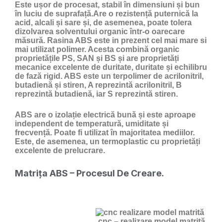
Este ușor de procesat, stabil în dimensiuni și bun
în luciu de suprafață.Are o rezistență puternică la
acid, alcali și sare și, de asemenea, poate tolera
dizolvarea solventului organic într-o oarecare
măsură. Rasina ABS este in prezent cel mai mare si
mai utilizat polimer. Acesta combină organic
proprietățile PS, SAN și BS și are proprietăți
mecanice excelente de duritate, duritate și echilibru
de fază rigid. ABS este un terpolimer de acrilonitril,
butadienă și stiren, A reprezintă acrilonitril, B
reprezintă butadienă, iar S reprezintă stiren.
ABS are o izolație electrică bună și este aproape
independent de temperatură, umiditate și
frecvență. Poate fi utilizat în majoritatea mediilor.
Este, de asemenea, un termoplastic cu proprietăți
excelente de prelucrare.
Matrița ABS – Procesul De Creare.
cnc – realizare model matrită