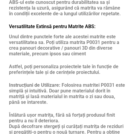
ABS-ul este cunoscut pentru durabilitatea sa și
rezistența la uzură, asigurând că matrita va rămâne
în condiții excelente de-a lungul utilizărilor repetate.
Versatilitate Extinsă pentru Matrite ABS:
Unul dintre punctele forte ale acestei matrite este
versatilitatea sa. Poți utiliza matrita P0031 pentru a
crea panouri decorative / panouri 3D din diverse
materiale, precum ipsos sau ciment
Astfel, poți personaliza proiectele tale în funcție de
preferințele tale și de cerințele proiectului.
Instrucțiuni de Utilizare:
Folosirea matritei P0031 este
simplă și intuitivă. Doar pune materialul dorit în
matriță și lasă materialul in matrita o zi sau doua,
până se intareste.
Înlătură ușor matrița, fără să forțați produsul finit
pentru a nu îl deteriora.
După decofrare stergeți și curățați matrița de reziduri
și pregătiți-o pentru o nouă turnare. Pentru a obține