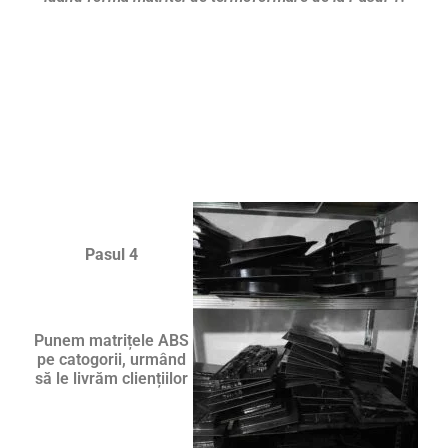
Pasul 4
Punem matrițele ABS
pe catogorii, urmând
să le livrăm cliențiilor