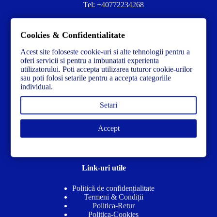
Tel:
+40772234268
Ai nevoie de ajutor sau ai întrebări?
Cookies & Confidentialitate
Contacteză-ne la:
✉️contact@concrete-forma.com
Acest site foloseste cookie-uri si alte tehnologii pentru a
Str. Dacia Nr 12 Ineu, Arad 315300 Romania
oferi servicii si pentru a imbunatati experienta
utilizatorului. Poti accepta utilizarea tuturor cookie-urilor
sau poti folosi setarile pentru a accepta categoriile
individual.
Setari
Accept
Link-uri utile
Politică de confidențialitate
Termeni & Condiții
Politica-Retur
Politica-Cookies