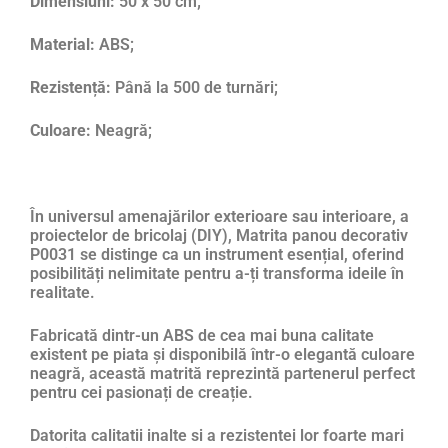
Dimensiuni:
50 x 50 cm;
Material:
ABS;
Rezistență:
Până la 500 de turnări;
Culoare:
Neagră;
În universul amenajărilor exterioare sau interioare, a
proiectelor de bricolaj (DIY), Matrita panou decorativ
P0031 se distinge ca un instrument esențial, oferind
posibilități nelimitate pentru a-ți transforma ideile în
realitate.
Fabricată dintr-un ABS de cea mai buna calitate
existent pe piata și disponibilă într-o elegantă culoare
neagră, această matrită reprezintă partenerul perfect
pentru cei pasionați de creație.
Datorita calitatii inalte si a rezistentei lor foarte mari