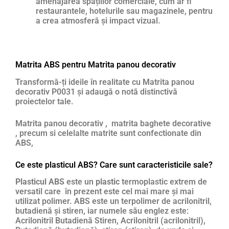
amenajarea spațiilor comerciale, cum ar fi
restaurantele, hotelurile sau magazinele, pentru
a crea atmosferă și impact vizual.
Matrita ABS pentru Matrita panou decorativ
Transformă-ți ideile în realitate cu Matrita panou
decorativ P0031 și adaugă o notă distinctivă
proiectelor tale.
Matrita panou decorativ , matrita baghete decorative
, precum si celelalte matrite sunt confectionate din
ABS,
Ce este plasticul ABS? Care sunt caracteristicile sale?
Plasticul ABS
este un
plastic
termoplastic extrem de
versatil care în prezent este cel mai mare și mai
utilizat polimer. ABS este un terpolimer de acrilonitril,
butadienă și stiren, iar numele său englez este:
Acrilonitril Butadienă Stiren, Acrilonitril (acrilonitril),