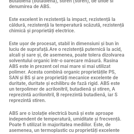
Butadienă (butadienă), stiren (stiren), de unde si
denumirea de ABS.
Este excelent în rezistență la impact, rezistență la
căldură, rezistență la temperatură scăzută, rezistență
chimică și proprietăți electrice.
Este ușor de procesat, stabil în dimensiuni și bun în
luciu de suprafață.Are o rezistență puternică la acid,
alcali și sare și, de asemenea, poate tolera dizolvarea
solventului organic într-o oarecare măsură. Rasina
ABS este in prezent cel mai mare si mai utilizat
polimer. Acesta combină organic proprietățile PS,
SAN și BS și are proprietăți mecanice excelente de
duritate, duritate și echilibru de fază rigid. ABS este
un terpolimer de acrilonitril, butadienă și stiren, A
reprezintă acrilonitril, B reprezintă butadienă, iar S
reprezintă stiren.
ABS are o izolație electrică bună și este aproape
independent de temperatură, umiditate și frecvență.
Poate fi utilizat în majoritatea mediilor. Este, de
asemenea, un termoplastic cu proprietăți excelente