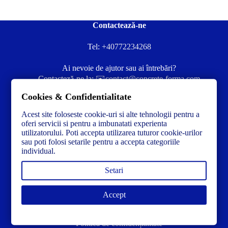
Contactează-ne
Tel:
+40772234268
Ai nevoie de ajutor sau ai întrebări?
Contacteză-ne la:
✉️contact@concrete-forma.com
Cookies & Confidentialitate
Str. Dacia Nr 12 Ineu, Arad 315300 Romania
Acest site foloseste cookie-uri si alte tehnologii pentru a
oferi servicii si pentru a imbunatati experienta
utilizatorului. Poti accepta utilizarea tuturor cookie-urilor
sau poti folosi setarile pentru a accepta categoriile
individual.
Setari
Accept
Link-uri utile
Politică de confidențialitate