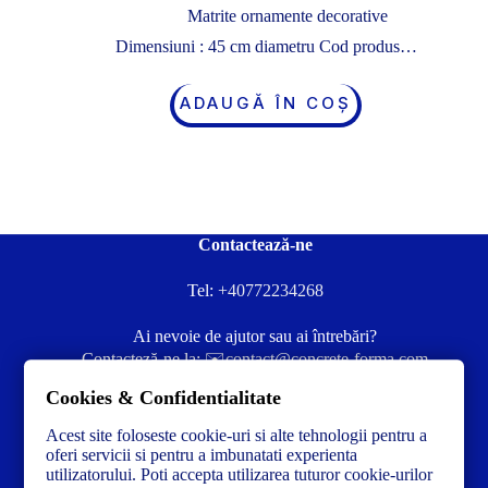
Matrite ornamente decorative
Dimensiuni : 45 cm diametru Cod produs…
ADAUGĂ ÎN COȘ
Contactează-ne
Tel:
+40772234268
Ai nevoie de ajutor sau ai întrebări?
Contacteză-ne la:
✉️contact@concrete-forma.com
Cookies & Confidentialitate
Str. Dacia Nr 12 Ineu, Arad 315300 Romania
Acest site foloseste cookie-uri si alte tehnologii pentru a
oferi servicii si pentru a imbunatati experienta
utilizatorului. Poti accepta utilizarea tuturor cookie-urilor