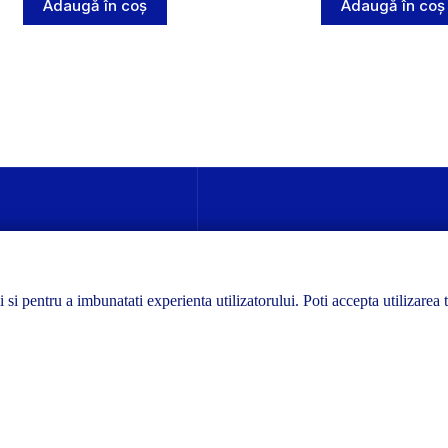
Adaugă în coș
Adaugă în coș
ii si pentru a imbunatati experienta utilizatorului. Poti accepta utilizarea 
dă timpul de livrare va fi puțin mai mare și este posibil ca unele comen
 toate comenzile. Vă mulțumim pentru înțelegere!