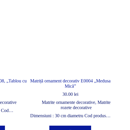
08, „Tablou cu
Matriță ornament decorativ E0004 „Medusa
Mică”
30.00
lei
ecorative
Matrite ornamente decorative
,
Matrite
rozete decorative
cm Cod…
Dimensiuni : 30 cm diametru Cod produs…