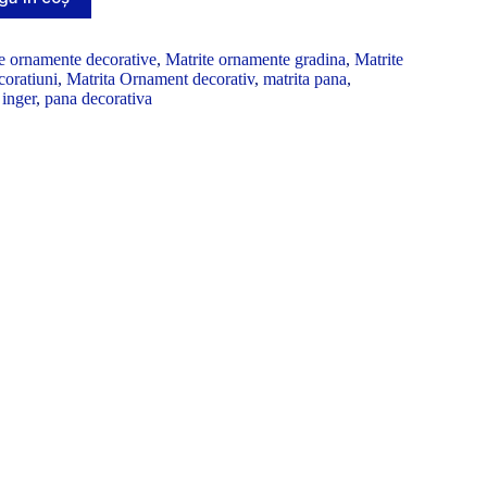
e ornamente decorative
,
Matrite ornamente gradina
,
Matrite
coratiuni
,
Matrita Ornament decorativ
,
matrita pana
,
 inger
,
pana decorativa