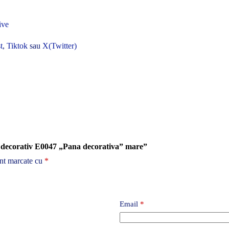
ive
t
,
Tiktok
sau
X(Twitter)
nt decorativ E0047 „Pana decorativa” mare”
unt marcate cu
*
Email
*