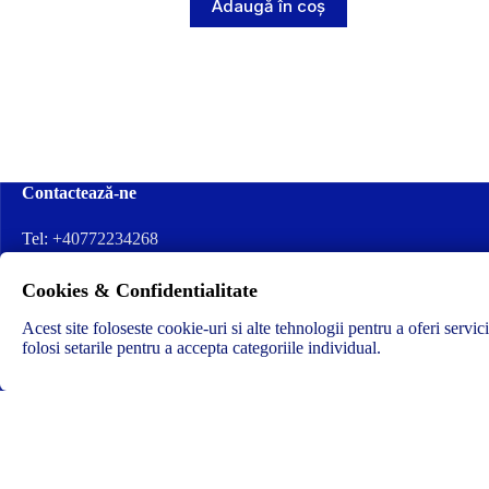
Adaugă în coș
Contactează-ne
Tel:
+40772234268
Ai nevoie de ajutor sau ai întrebări?
Cookies & Confidentialitate
Contacteză-ne la:
✉️contact@concrete-forma.com
Acest site foloseste cookie-uri si alte tehnologii pentru a oferi servic
folosi setarile pentru a accepta categoriile individual.
Str. Dacia Nr 12 Ineu, Arad 315300 Romania
Notificare
Din cauza numărului tot mai mare de comenzi, în următoarea perioa
scuze și vă asigurăm că încercăm să livrăm în cel mai scurt timp