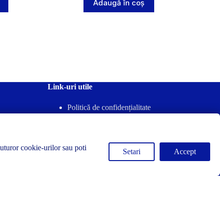
Adaugă în coș
Link-uri utile
Politică de confidențialitate
Termeni & Condiții
Politica-Retur
Politica-Cookies
tuturor cookie-urilor sau poti
Setari
Accept
Drepturi de autor © 2026 - Concrete-Forma
zi să ajungă la destinație cu o oarecare întârziere. Ne cerem