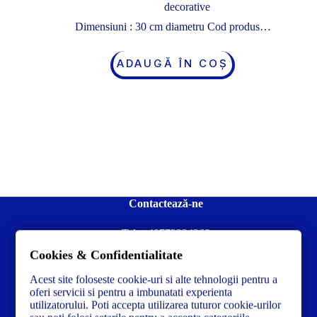
decorative
Dimensiuni : 30 cm diametru Cod produs…
ADAUGĂ ÎN COȘ
Contactează-ne
Tel:
+40772234268
Cookies & Confidentialitate
Ai nevoie de ajutor sau ai întrebări?
Contacteză-ne la:
✉️contact@concrete-forma.com
Acest site foloseste cookie-uri si alte tehnologii pentru a
oferi servicii si pentru a imbunatati experienta
utilizatorului. Poti accepta utilizarea tuturor cookie-urilor
Str. Dacia Nr 12 Ineu, Arad 315300 Romania