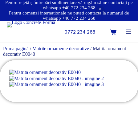
Pentru rețetă și întrebări suplimentare vă rugăm să ne contactați pe
whatsapp +40 772 234 268
Pentru comenzi internationale ne puteti contacta la numarul de
whatsapp +40 772 234 268
0772 234 268
Prima pagină
/
Matrite ornamente decorative
/ Matrita ornament
decorativ E0040